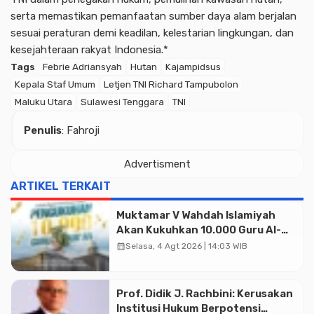
serta memastikan pemanfaatan sumber daya alam berjalan
sesuai peraturan demi keadilan, kelestarian lingkungan, dan
kesejahteraan rakyat Indonesia.*
Tags
Febrie Adriansyah
Hutan
Kajampidsus
Kepala Staf Umum
Letjen TNI Richard Tampubolon
Maluku Utara
Sulawesi Tenggara
TNI
Penulis
: Fahroji
Advertisment
ARTIKEL TERKAIT
Muktamar V Wahdah Islamiyah
Akan Kukuhkan 10.000 Guru Al-
Qur’an di Masjid Istiqlal
calendar_month
Selasa, 4 Agt 2026 | 14:03 WIB
Advertisment
Prof. Didik J. Rachbini: Kerusakan
Institusi Hukum Berpotensi