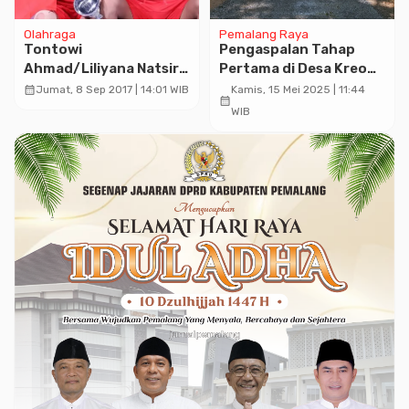
Olahraga
Pemalang Raya
Tontowi
Pengaspalan Tahap
Ahmad/Liliyana Natsir
Pertama di Desa Kreo
Sabet Gelar Juara Dunia
Dimulai, Warga Sambut
calendar_month
Jumat, 8 Sep 2017 | 14:01 WIB
Kamis, 15 Mei 2025 | 11:44
calendar_month
Kedua
Baik Peningkatan
WIB
Infrastruktur Jalan