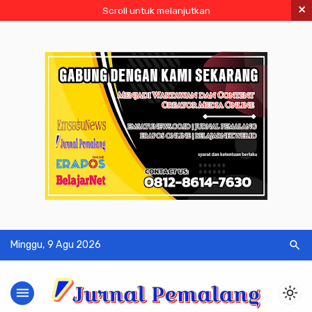
×
Scroll untuk melanjutkan
search
Minggu, 9 Agu 2026
menu
light_mode