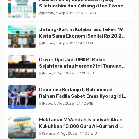
Silaturahim dan Kebangkitan Ekonomi
Halal di Jakarta
calendar_month
Kamis, 6 Agt 2026 | 23:36 WIB
Jateng-Kaltim Kolaborasi, Teken 19
Kerja Sama Ekonomi Senilai Rp 20,2
Triliun
calendar_month
Kamis, 6 Agt 2026 | 14:51 WIB
Driver Ojol Jadi UMKM: Makin
Sejahtera atau Merana? Ini Temuan
Diskusi Paramadina
calendar_month
Rabu, 5 Agt 2026 | 22:28 WIB
Dominasi Berlanjut, Muhammad
Raihan Fadila Sabet Emas Kyorugi di
Asian Taekwondo Indonesia Open
calendar_month
Rabu, 5 Agt 2026 | 21:42 WIB
2026
Muktamar V Wahdah Islamiyah Akan
Kukuhkan 10.000 Guru Al-Qur’an di
Masjid Istiqlal
calendar_month
Selasa, 4 Agt 2026 | 14:03 WIB