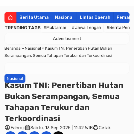
home
Berita Utama
Nasional
Lintas Daerah
Pemala
TRENDING TAGS
#Muktamar
#Jawa Tengah
#Berita Pema
Advertisment
Beranda
»
Nasional
»
Kasum TNI: Penertiban Hutan Bukan
Serampangan, Semua Tahapan Terukur dan Terkoordinasi
Nasional
Kasum TNI: Penertiban Hutan
Bukan Serampangan, Semua
Tahapan Terukur dan
Terkoordinasi
account_circle
calendar_month
print
Fahroji
Sabtu, 13 Sep 2025 | 11:42 WIB
Cetak