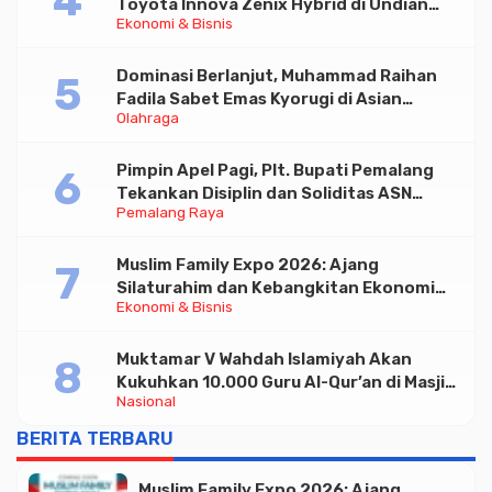
Toyota Innova Zenix Hybrid di Undian
Ekonomi & Bisnis
Tabungan Bima Bank Jateng
Dominasi Berlanjut, Muhammad Raihan
Fadila Sabet Emas Kyorugi di Asian
Olahraga
Taekwondo Indonesia Open 2026
Pimpin Apel Pagi, Plt. Bupati Pemalang
Tekankan Disiplin dan Soliditas ASN
Pemalang Raya
untuk Pelayanan Publik
Muslim Family Expo 2026: Ajang
Silaturahim dan Kebangkitan Ekonomi
Ekonomi & Bisnis
Halal di Jakarta
Muktamar V Wahdah Islamiyah Akan
Kukuhkan 10.000 Guru Al-Qur’an di Masjid
Nasional
Istiqlal
BERITA TERBARU
Muslim Family Expo 2026: Ajang