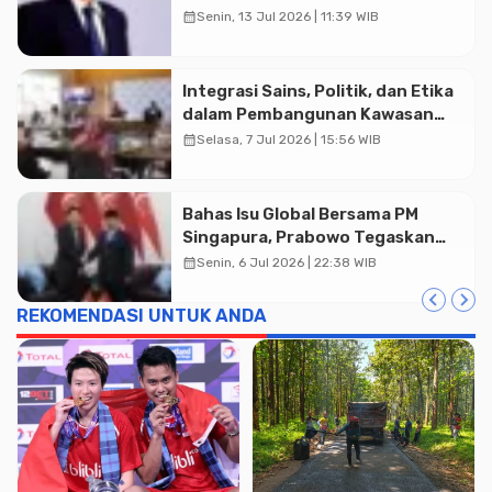
Menghambat Pertumbuhan
calendar_month
Senin, 13 Jul 2026 | 11:39 WIB
Ekonomi Nasional
Integrasi Sains, Politik, dan Etika
dalam Pembangunan Kawasan
dan Tata Kelola Batas-Batas
calendar_month
Selasa, 7 Jul 2026 | 15:56 WIB
Ekologis di Indonesia
Bahas Isu Global Bersama PM
Singapura, Prabowo Tegaskan
Sikap ASEAN Utamakan Diplomasi
calendar_month
Senin, 6 Jul 2026 | 22:38 WIB
REKOMENDASI UNTUK ANDA