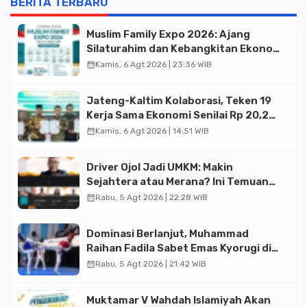
BERITA TERBARU
Muslim Family Expo 2026: Ajang
Silaturahim dan Kebangkitan Ekonomi
Halal di Jakarta
calendar_month
Kamis, 6 Agt 2026 | 23:36 WIB
Jateng-Kaltim Kolaborasi, Teken 19
Kerja Sama Ekonomi Senilai Rp 20,2
Triliun
calendar_month
Kamis, 6 Agt 2026 | 14:51 WIB
Driver Ojol Jadi UMKM: Makin
Sejahtera atau Merana? Ini Temuan
Diskusi Paramadina
calendar_month
Rabu, 5 Agt 2026 | 22:28 WIB
Dominasi Berlanjut, Muhammad
Raihan Fadila Sabet Emas Kyorugi di
Asian Taekwondo Indonesia Open
calendar_month
Rabu, 5 Agt 2026 | 21:42 WIB
2026
Muktamar V Wahdah Islamiyah Akan