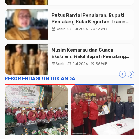
Putus Rantai Penularan, Bupati
Pemalang Buka Kegiatan Tracing
TBC Terintegrasi di Mulyoharjo
calendar_month
Senin, 27 Jul 2026 | 20:12 WIB
Musim Kemarau dan Cuaca
Ekstrem, Wakil Bupati Pemalang
Ingatkan ASN Waspada Bahaya
calendar_month
Senin, 27 Jul 2026 | 19:36 WIB
Kebakaran
REKOMENDASI UNTUK ANDA