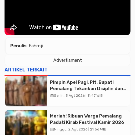
Penulis
: Fahroji
Advertisment
ARTIKEL TERKAIT
Pimpin Apel Pagi, Plt. Bupati
Pemalang Tekankan Disiplin dan
Soliditas ASN untuk Pelayanan
calendar_month
Senin, 3 Agt 2026 | 11:47 WIB
Publik
Meriah! Ribuan Warga Pemalang
Padati Kirab Festival Kamir 2026
calendar_month
Minggu, 2 Agt 2026 | 21:56 WIB