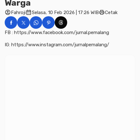
Warga
account_circle
calendar_month
print
Fahroji
Selasa, 10 Feb 2026 | 17:26 WIB
Cetak
FB : https://www.facebook.com/jurnal.pemalang
IG: https://www.instagram.com/jurnalpemalang/