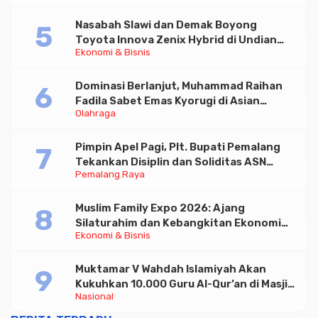
Nasabah Slawi dan Demak Boyong
Toyota Innova Zenix Hybrid di Undian
Ekonomi & Bisnis
Tabungan Bima Bank Jateng
Dominasi Berlanjut, Muhammad Raihan
Fadila Sabet Emas Kyorugi di Asian
Olahraga
Taekwondo Indonesia Open 2026
Pimpin Apel Pagi, Plt. Bupati Pemalang
Tekankan Disiplin dan Soliditas ASN
Pemalang Raya
untuk Pelayanan Publik
Muslim Family Expo 2026: Ajang
Silaturahim dan Kebangkitan Ekonomi
Ekonomi & Bisnis
Halal di Jakarta
Muktamar V Wahdah Islamiyah Akan
Kukuhkan 10.000 Guru Al-Qur’an di Masjid
Nasional
Istiqlal