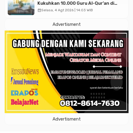
Kukuhkan 10.000 Guru Al-Qur’an di
Masjid Istiqlal
calendar_month
Selasa, 4 Agt 2026 | 14:03 WIB
Advertisment
Advertisment