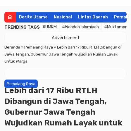
home
Berita Utama
Nasional
Lintas Daerah
Pemala
TRENDING TAGS
#UMKM
#Wahdah Islamiyah
#Muktamar
Advertisment
Beranda
»
Pemalang Raya
»
Lebih dari 17 Ribu RTLH Dibangun di
Jawa Tengah, Gubernur Jawa Tengah Wujudkan Rumah Layak
untuk Warga
Pemalang Raya
Lebih dari 17 Ribu RTLH
Dibangun di Jawa Tengah,
Gubernur Jawa Tengah
Wujudkan Rumah Layak untuk