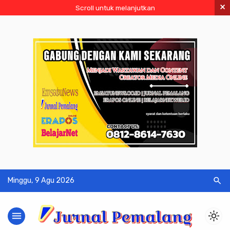
×
Scroll untuk melanjutkan
search
Minggu, 9 Agu 2026
menu
light_mode