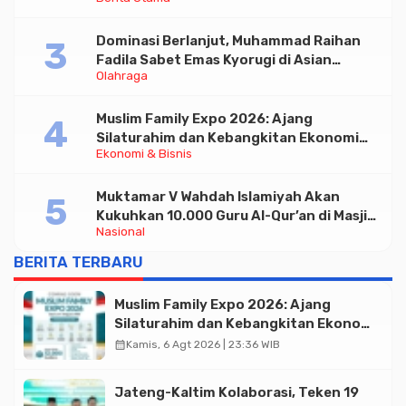
Triliun
Dominasi Berlanjut, Muhammad Raihan
Fadila Sabet Emas Kyorugi di Asian
Olahraga
Taekwondo Indonesia Open 2026
Muslim Family Expo 2026: Ajang
Silaturahim dan Kebangkitan Ekonomi
Ekonomi & Bisnis
Halal di Jakarta
Muktamar V Wahdah Islamiyah Akan
Kukuhkan 10.000 Guru Al-Qur’an di Masjid
Nasional
Istiqlal
BERITA TERBARU
Muslim Family Expo 2026: Ajang
Silaturahim dan Kebangkitan Ekonomi
Halal di Jakarta
calendar_month
Kamis, 6 Agt 2026 | 23:36 WIB
Jateng-Kaltim Kolaborasi, Teken 19