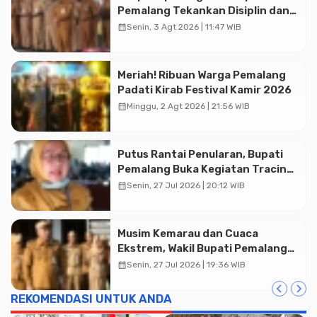
Pemalang Tekankan Disiplin dan
Soliditas ASN untuk Pelayanan
calendar_month
Senin, 3 Agt 2026 | 11:47 WIB
Publik
Meriah! Ribuan Warga Pemalang
Advertisment
Padati Kirab Festival Kamir 2026
calendar_month
Minggu, 2 Agt 2026 | 21:56 WIB
Putus Rantai Penularan, Bupati
Pemalang Buka Kegiatan Tracing
TBC Terintegrasi di Mulyoharjo
calendar_month
Senin, 27 Jul 2026 | 20:12 WIB
Musim Kemarau dan Cuaca
Ekstrem, Wakil Bupati Pemalang
Ingatkan ASN Waspada Bahaya
calendar_month
Senin, 27 Jul 2026 | 19:36 WIB
Kebakaran
REKOMENDASI UNTUK ANDA