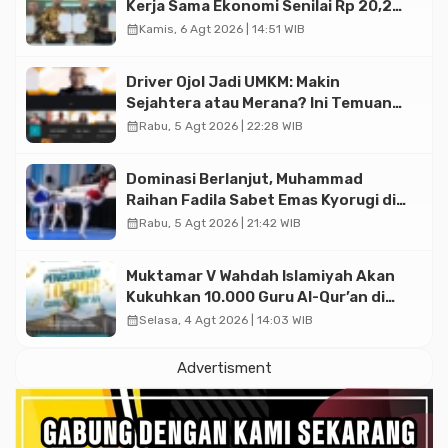
Kerja Sama Ekonomi Senilai Rp 20,2
Triliun
calendar_month
Kamis, 6 Agt 2026 | 14:51 WIB
Driver Ojol Jadi UMKM: Makin
Sejahtera atau Merana? Ini Temuan
Diskusi Paramadina
calendar_month
Rabu, 5 Agt 2026 | 22:28 WIB
Dominasi Berlanjut, Muhammad
Raihan Fadila Sabet Emas Kyorugi di
Asian Taekwondo Indonesia Open
calendar_month
Rabu, 5 Agt 2026 | 21:42 WIB
2026
Muktamar V Wahdah Islamiyah Akan
Kukuhkan 10.000 Guru Al-Qur’an di
Masjid Istiqlal
calendar_month
Selasa, 4 Agt 2026 | 14:03 WIB
Advertisment