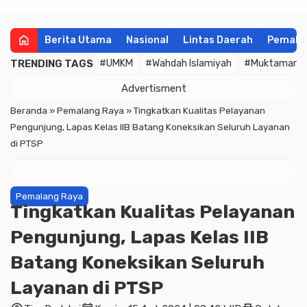
home
Berita Utama
Nasional
Lintas Daerah
Pemala
TRENDING TAGS
#UMKM
#Wahdah Islamiyah
#Muktamar
Advertisment
Beranda
»
Pemalang Raya
»
Tingkatkan Kualitas Pelayanan
Pengunjung, Lapas Kelas IIB Batang Koneksikan Seluruh Layanan
di PTSP
Pemalang Raya
Tingkatkan Kualitas Pelayanan
Pengunjung, Lapas Kelas IIB
Batang Koneksikan Seluruh
Layanan di PTSP