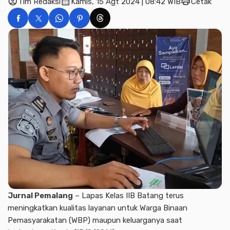
account_circle
calendar_month
print
Tim Redaksi
Kamis, 15 Agt 2024 | 08:42 WIB
Cetak
Jurnal Pemalang
– Lapas Kelas IIB Batang terus
meningkatkan kualitas layanan untuk Warga Binaan
Pemasyarakatan (WBP) maupun keluarganya saat