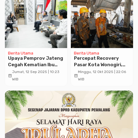
Berita Utama
Berita Utama
Upaya Pemprov Jateng
Percepat Recovery
Cegah Kematian Ibu
Pasar Kota Wonogiri,
dan Bayi
Ahmad Luthfi Berikan
Jumat, 12 Sep 2025 | 10:23
Minggu, 12 Okt 2025 | 22:06
calendar_month
calendar_month
Rp 1 Miliar Bangun
WIB
WIB
Sarpras Darurat
Pascakebakaran