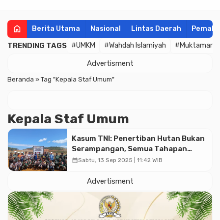
home
Berita Utama
Nasional
Lintas Daerah
Pemala
TRENDING TAGS
#UMKM
#Wahdah Islamiyah
#Muktamar
Advertisment
Beranda
»
Tag "Kepala Staf Umum"
Kepala Staf Umum
Kasum TNI: Penertiban Hutan Bukan
Serampangan, Semua Tahapan
Terukur dan Terkoordinasi
calendar_month
Sabtu, 13 Sep 2025 | 11:42 WIB
Advertisment