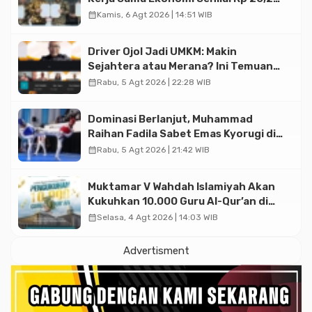
Triliun
calendar_month
Kamis, 6 Agt 2026 | 14:51 WIB
Driver Ojol Jadi UMKM: Makin
Sejahtera atau Merana? Ini Temuan
Diskusi Paramadina
calendar_month
Rabu, 5 Agt 2026 | 22:28 WIB
Dominasi Berlanjut, Muhammad
Raihan Fadila Sabet Emas Kyorugi di
Asian Taekwondo Indonesia Open
calendar_month
Rabu, 5 Agt 2026 | 21:42 WIB
2026
Muktamar V Wahdah Islamiyah Akan
Kukuhkan 10.000 Guru Al-Qur’an di
Masjid Istiqlal
calendar_month
Selasa, 4 Agt 2026 | 14:03 WIB
Advertisment