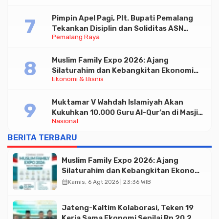
Pimpin Apel Pagi, Plt. Bupati Pemalang
Tekankan Disiplin dan Soliditas ASN
Pemalang Raya
untuk Pelayanan Publik
Muslim Family Expo 2026: Ajang
Silaturahim dan Kebangkitan Ekonomi
Ekonomi & Bisnis
Halal di Jakarta
Muktamar V Wahdah Islamiyah Akan
Kukuhkan 10.000 Guru Al-Qur’an di Masjid
Nasional
Istiqlal
BERITA TERBARU
Muslim Family Expo 2026: Ajang
Silaturahim dan Kebangkitan Ekonomi
Halal di Jakarta
calendar_month
Kamis, 6 Agt 2026 | 23:36 WIB
Jateng-Kaltim Kolaborasi, Teken 19
Kerja Sama Ekonomi Senilai Rp 20,2