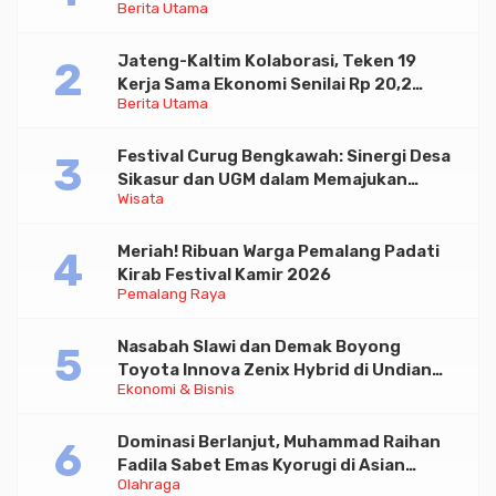
Berita Utama
Paramadina
Jateng-Kaltim Kolaborasi, Teken 19
Kerja Sama Ekonomi Senilai Rp 20,2
Berita Utama
Triliun
Festival Curug Bengkawah: Sinergi Desa
Sikasur dan UGM dalam Memajukan
Wisata
Wisata serta UMKM Lokal
Meriah! Ribuan Warga Pemalang Padati
Kirab Festival Kamir 2026
Pemalang Raya
Nasabah Slawi dan Demak Boyong
Toyota Innova Zenix Hybrid di Undian
Ekonomi & Bisnis
Tabungan Bima Bank Jateng
Dominasi Berlanjut, Muhammad Raihan
Fadila Sabet Emas Kyorugi di Asian
Olahraga
Taekwondo Indonesia Open 2026