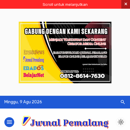
×
Scroll untuk melanjutkan
search
Minggu, 9 Agu 2026
menu
light_mode