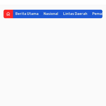
home
Berita Utama
Nasional
Lintas Daerah
Pemala