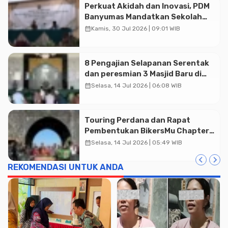
Perkuat Akidah dan Inovasi, PDM
Banyumas Mandatkan Sekolah
Muhammadiyah Jadi Pilihan
Advertisment
calendar_month
Kamis, 30 Jul 2026 | 09:01 WIB
Utama Umat
8 Pengajian Selapanan Serentak
dan peresmian 3 Masjid Baru di
Banyumas
calendar_month
Selasa, 14 Jul 2026 | 06:08 WIB
Touring Perdana dan Rapat
Pembentukan BikersMu Chapter
Temanggung Korwil Jateng :
calendar_month
Selasa, 14 Jul 2026 | 05:49 WIB
Dakwah di Atas Roda
REKOMENDASI UNTUK ANDA