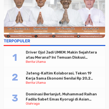
TERPOPULER
Driver Ojol Jadi UMKM: Makin Sejahtera
atau Merana? Ini Temuan Diskusi
Berita Utama
Paramadina
Jateng-Kaltim Kolaborasi, Teken 19
Kerja Sama Ekonomi Senilai Rp 20,2
Berita Utama
Triliun
Dominasi Berlanjut, Muhammad Raihan
Fadila Sabet Emas Kyorugi di Asian
Olahraga
Taekwondo Indonesia Open 2026