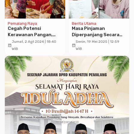
Pemalang Raya
Berita Utama
Cegah Potensi
Masa Pinjaman
Kerawanan Pangan,
Diperpanjang Secara
Dishanpan Jateng
Sepihak, Nasabah Bank
Jumat, 2 Agt 2024 | 18:40
Senin, 19 Mei 2025 | 12:59
calendar_month
calendar_month
Salurkan 1.100 Bantuan
BRI di Pemalang
WIB
WIB
Pangan
Kecewa: OJK Diminta
Turun Tangan