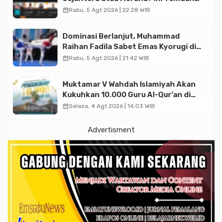
Diskusi Paramadina
calendar_month
Rabu, 5 Agt 2026 | 22:28 WIB
Dominasi Berlanjut, Muhammad
Raihan Fadila Sabet Emas Kyorugi di
Asian Taekwondo Indonesia Open
calendar_month
Rabu, 5 Agt 2026 | 21:42 WIB
2026
Muktamar V Wahdah Islamiyah Akan
Kukuhkan 10.000 Guru Al-Qur’an di
Masjid Istiqlal
calendar_month
Selasa, 4 Agt 2026 | 14:03 WIB
Advertisment