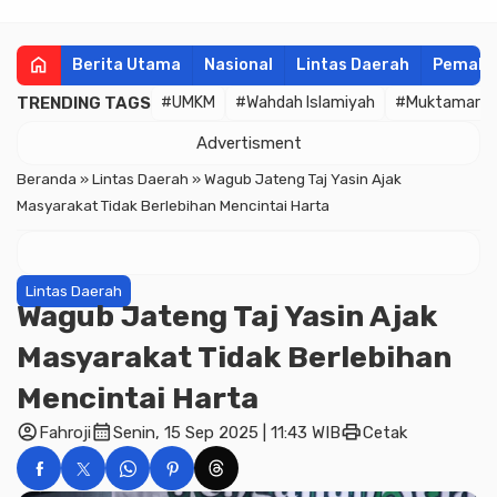
home
Berita Utama
Nasional
Lintas Daerah
Pemala
TRENDING TAGS
#UMKM
#Wahdah Islamiyah
#Muktamar
Advertisment
Beranda
»
Lintas Daerah
»
Wagub Jateng Taj Yasin Ajak
Masyarakat Tidak Berlebihan Mencintai Harta
Lintas Daerah
Wagub Jateng Taj Yasin Ajak
Masyarakat Tidak Berlebihan
Mencintai Harta
account_circle
calendar_month
print
Fahroji
Senin, 15 Sep 2025 | 11:43 WIB
Cetak