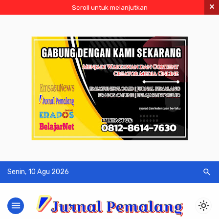
×
Scroll untuk melanjutkan
search
Senin, 10 Agu 2026
menu
light_mode