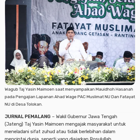
Wagub Taj Yasin Maimoen saat menyampaikan Mauidhoh Hasanah
pada Pengajian Lapanan Ahad Wage PAC Muslimat NU Dan Fatayat
NU di Desa Tolokan.
JURNAL PEMALANG
– Wakil Gubernur Jawa Tengah
(Jateng) Taj Yasin Maimoen mengajak masyarakat untuk
meneladani sifat zuhud atau tidak berlebihan dalam
mencintai dunia, seperti yang diajarkan Rosulullah