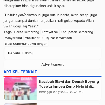
keagamaan seperti selawat rutinan. Selain itu rezeki juga
diharapkan bisa digunakan untuk syiar.
“Untuk syiar/dakwah ini juga butuh harta, akan tetapi juga
jangan sampai dunia menjadikan hati gelap kepada Allah
SWT,” ucap Taj Yasin.*
Tags
Berita Semarang
Fatayat NU
Kabupaten Semarang
Masyarakat
Muslimat NU
Taj Yasin Maimoen
Wakil Gubernur Jawa Tengah
Penulis
: Fahroji
Advertisment
ARTIKEL TERKAIT
Nasabah Slawi dan Demak Boyong
Toyota Innova Zenix Hybrid di
Undian Tabungan Bima Bank
calendar_month
Minggu, 2 Agt 2026 | 22:34 WIB
Jateng