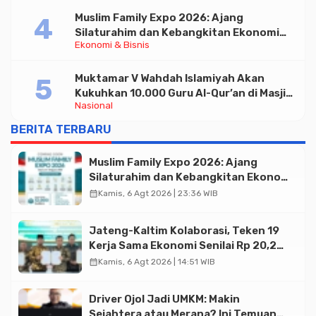
Muslim Family Expo 2026: Ajang
Silaturahim dan Kebangkitan Ekonomi
Ekonomi & Bisnis
Halal di Jakarta
Muktamar V Wahdah Islamiyah Akan
Kukuhkan 10.000 Guru Al-Qur’an di Masjid
Nasional
Istiqlal
BERITA TERBARU
Muslim Family Expo 2026: Ajang
Silaturahim dan Kebangkitan Ekonomi
Halal di Jakarta
calendar_month
Kamis, 6 Agt 2026 | 23:36 WIB
Jateng-Kaltim Kolaborasi, Teken 19
Kerja Sama Ekonomi Senilai Rp 20,2
Triliun
calendar_month
Kamis, 6 Agt 2026 | 14:51 WIB
Driver Ojol Jadi UMKM: Makin
Sejahtera atau Merana? Ini Temuan