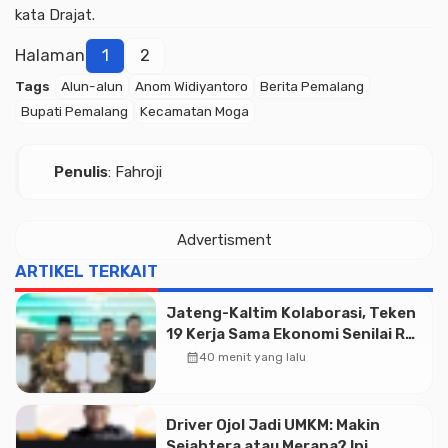
kata Drajat.
Halaman
1
2
Tags
Alun-alun
Anom Widiyantoro
Berita Pemalang
Bupati Pemalang
Kecamatan Moga
Penulis
: Fahroji
Advertisment
ARTIKEL TERKAIT
Jateng-Kaltim Kolaborasi, Teken
19 Kerja Sama Ekonomi Senilai Rp
20,2 Triliun
calendar_month
40 menit yang lalu
Driver Ojol Jadi UMKM: Makin
Sejahtera atau Merana? Ini