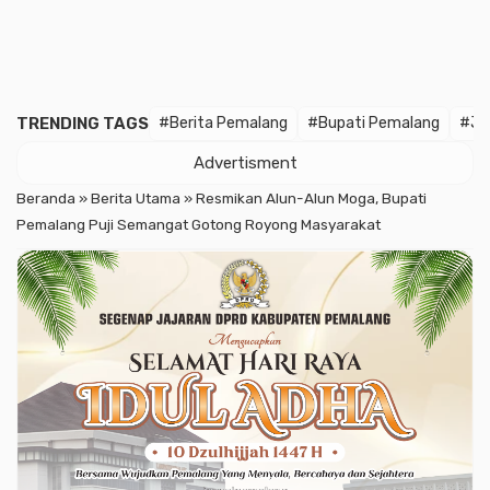
TRENDING TAGS
#Berita Pemalang
#Bupati Pemalang
#Ja
Advertisment
Beranda
»
Berita Utama
»
Resmikan Alun-Alun Moga, Bupati
Pemalang Puji Semangat Gotong Royong Masyarakat