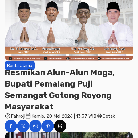
Berita Utama
Resmikan Alun-Alun Moga,
Bupati Pemalang Puji
Semangat Gotong Royong
Masyarakat
account_circle
calendar_month
print
Fahroji
Kamis, 28 Mei 2026 | 13:37 WIB
Cetak