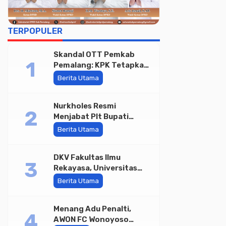
TERPOPULER
Skandal OTT Pemkab
Pemalang: KPK Tetapkan
Bupati Pemalang dan
Berita Utama
Oknum Staf Internal
Sebagai Tersangka
Nurkholes Resmi
Pemerasan Rp1,98 Miliar
Menjabat Plt Bupati
Pemalang
Berita Utama
DKV Fakultas Ilmu
Rekayasa, Universitas
Paramadina Gelar Diskusi
Berita Utama
Desain
Menang Adu Penalti,
AWON FC Wonoyoso