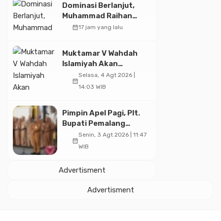
Dominasi Berlanjut,
Muhammad Raihan
Fadila Sabet Emas
calendar_month
17 jam yang lalu
Kyorugi di Asian
Taekwondo Indonesia
Muktamar V Wahdah
Open 2026
Islamiyah Akan
Kukuhkan 10.000 Guru
Selasa, 4 Agt 2026 |
calendar_month
Al-Qur’an di Masjid
14:03 WIB
Istiqlal
Pimpin Apel Pagi, Plt.
Bupati Pemalang
Tekankan Disiplin dan
Senin, 3 Agt 2026 | 11:47
calendar_month
Soliditas ASN untuk
WIB
Pelayanan Publik
Advertisment
Advertisment