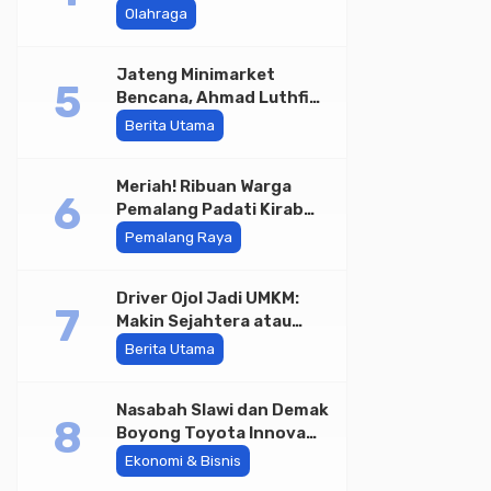
Juara Bhayangkara Cup
Olahraga
2026
Jateng Minimarket
Bencana, Ahmad Luthfi
Minta PMI Jadi Garda
Berita Utama
Depan
Meriah! Ribuan Warga
Pemalang Padati Kirab
Festival Kamir 2026
Pemalang Raya
Driver Ojol Jadi UMKM:
Makin Sejahtera atau
Merana? Ini Temuan
Berita Utama
Diskusi Paramadina
Nasabah Slawi dan Demak
Boyong Toyota Innova
Zenix Hybrid di Undian
Ekonomi & Bisnis
Tabungan Bima Bank