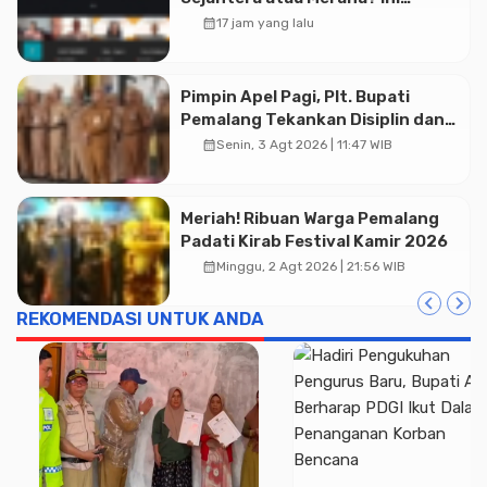
Temuan Diskusi Paramadina
calendar_month
17 jam yang lalu
Pimpin Apel Pagi, Plt. Bupati
Pemalang Tekankan Disiplin dan
Soliditas ASN untuk Pelayanan
calendar_month
Senin, 3 Agt 2026 | 11:47 WIB
Publik
Meriah! Ribuan Warga Pemalang
Padati Kirab Festival Kamir 2026
calendar_month
Minggu, 2 Agt 2026 | 21:56 WIB
REKOMENDASI UNTUK ANDA