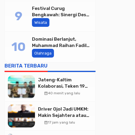
Jateng
Festival Curug
Bengkawah: Sinergi Desa
Sikasur dan UGM dalam
Wisata
Memajukan Wisata serta
UMKM Lokal
Dominasi Berlanjut,
Muhammad Raihan Fadila
Sabet Emas Kyorugi di
Olahraga
Asian Taekwondo
Indonesia Open 2026
BERITA TERBARU
Jateng-Kaltim
Kolaborasi, Teken 19
Kerja Sama Ekonomi
calendar_month
40 menit yang lalu
Senilai Rp 20,2 Triliun
Driver Ojol Jadi UMKM:
Makin Sejahtera atau
Merana? Ini Temuan
calendar_month
17 jam yang lalu
Diskusi Paramadina