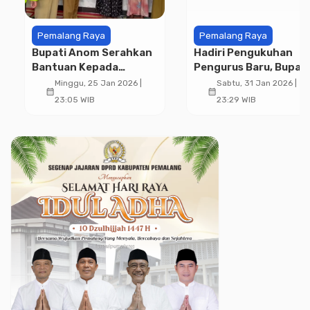
Pemalang Raya
Pemalang Raya
Bupati Anom Serahkan
Hadiri Pengukuhan
Bantuan Kepada
Pengurus Baru, Bupati
Keluarga Korban
Anom Berharap PDGI
Minggu, 25 Jan 2026 |
Sabtu, 31 Jan 2026 |
calendar_month
calendar_month
Longsor Bongas
Ikut Dalam Penangan
23:05 WIB
23:29 WIB
Korban Bencana