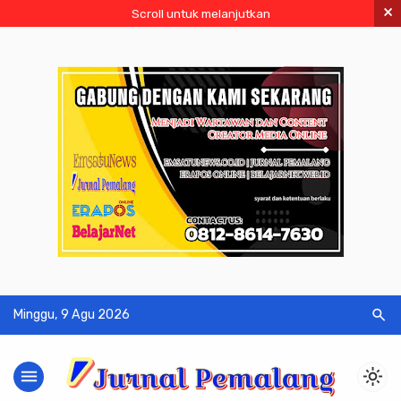
×
Scroll untuk melanjutkan
search
Minggu, 9 Agu 2026
menu
light_mode