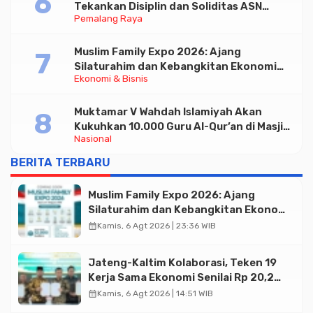
Tekankan Disiplin dan Soliditas ASN
Pemalang Raya
untuk Pelayanan Publik
Muslim Family Expo 2026: Ajang
Silaturahim dan Kebangkitan Ekonomi
Ekonomi & Bisnis
Halal di Jakarta
Muktamar V Wahdah Islamiyah Akan
Kukuhkan 10.000 Guru Al-Qur’an di Masjid
Nasional
Istiqlal
BERITA TERBARU
Muslim Family Expo 2026: Ajang
Silaturahim dan Kebangkitan Ekonomi
Halal di Jakarta
calendar_month
Kamis, 6 Agt 2026 | 23:36 WIB
Jateng-Kaltim Kolaborasi, Teken 19
Kerja Sama Ekonomi Senilai Rp 20,2
Triliun
calendar_month
Kamis, 6 Agt 2026 | 14:51 WIB