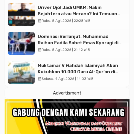
Driver Ojol Jadi UMKM: Makin
Sejahtera atau Merana? Ini Temuan
Diskusi Paramadina
calendar_month
Rabu, 5 Agt 2026 | 22:28 WIB
Dominasi Berlanjut, Muhammad
Raihan Fadila Sabet Emas Kyorugi di
Asian Taekwondo Indonesia Open
calendar_month
Rabu, 5 Agt 2026 | 21:42 WIB
2026
Muktamar V Wahdah Islamiyah Akan
Kukuhkan 10.000 Guru Al-Qur’an di
Masjid Istiqlal
calendar_month
Selasa, 4 Agt 2026 | 14:03 WIB
Advertisment