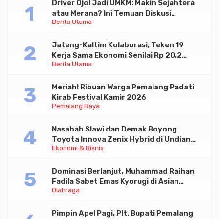
Driver Ojol Jadi UMKM: Makin Sejahtera
atau Merana? Ini Temuan Diskusi
Berita Utama
Paramadina
Jateng-Kaltim Kolaborasi, Teken 19
Kerja Sama Ekonomi Senilai Rp 20,2
Berita Utama
Triliun
Meriah! Ribuan Warga Pemalang Padati
Kirab Festival Kamir 2026
Pemalang Raya
Nasabah Slawi dan Demak Boyong
Toyota Innova Zenix Hybrid di Undian
Ekonomi & Bisnis
Tabungan Bima Bank Jateng
Dominasi Berlanjut, Muhammad Raihan
Fadila Sabet Emas Kyorugi di Asian
Olahraga
Taekwondo Indonesia Open 2026
Pimpin Apel Pagi, Plt. Bupati Pemalang