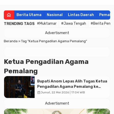
home
Berita Utama
Nasional
Lintas Daerah
Pemala
TRENDING TAGS
#Muktamar
#Jawa Tengah
#Berita Pema
Advertisment
Beranda
»
Tag "Ketua Pengadilan Agama Pemalang"
Ketua Pengadilan Agama
Pemalang
Bupati Anom Lepas Alih Tugas Ketua
Pengadilan Agama Pemalang ke
Pengadilan Tinggi Agama Kepri
calendar_month
Jumat, 22 Mei 2026 | 17:04 WIB
Advertisment