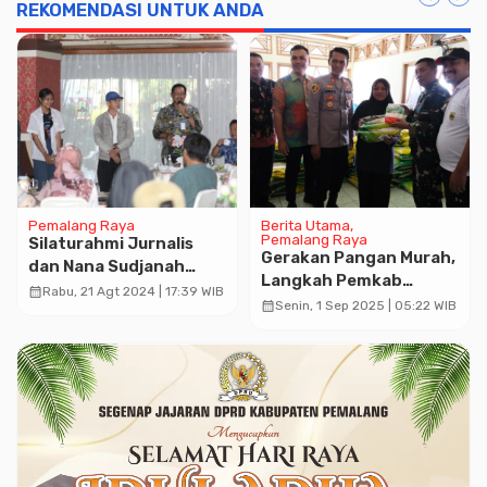
Miliar
REKOMENDASI UNTUK ANDA
Pemalang Raya
Berita Utama
Pemalang Raya
Silaturahmi Jurnalis
Gerakan Pangan Murah,
dan Nana Sudjanah
Langkah Pemkab
Sekaligus Rayakan Hari
calendar_month
Rabu, 21 Agt 2024 | 17:39 WIB
Pemalang Kendalikan
calendar_month
Senin, 1 Sep 2025 | 05:22 WIB
Jadi Jateng ke-79
Inflasi