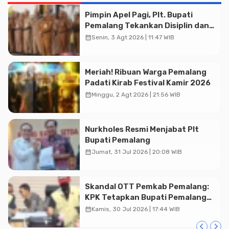
Pimpin Apel Pagi, Plt. Bupati
Pemalang Tekankan Disiplin dan
Soliditas ASN untuk Pelayanan
calendar_month
Senin, 3 Agt 2026 | 11:47 WIB
Publik
Meriah! Ribuan Warga Pemalang
Padati Kirab Festival Kamir 2026
calendar_month
Minggu, 2 Agt 2026 | 21:56 WIB
Advertisment
Nurkholes Resmi Menjabat Plt
Bupati Pemalang
calendar_month
Jumat, 31 Jul 2026 | 20:08 WIB
Skandal OTT Pemkab Pemalang:
KPK Tetapkan Bupati Pemalang
dan Oknum Staf Internal Sebagai
calendar_month
Kamis, 30 Jul 2026 | 17:44 WIB
Tersangka Pemerasan Rp1,98