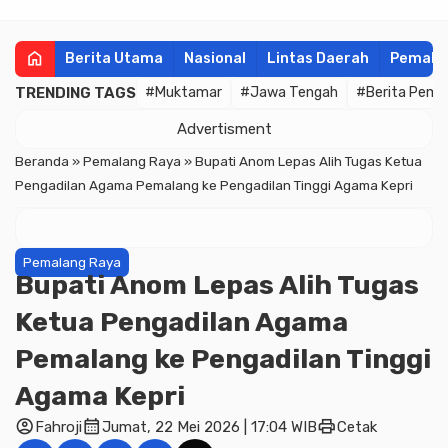
home
Berita Utama
Nasional
Lintas Daerah
Pemala
TRENDING TAGS
#Muktamar
#Jawa Tengah
#Berita Pema
Advertisment
Beranda
»
Pemalang Raya
»
Bupati Anom Lepas Alih Tugas Ketua
Pengadilan Agama Pemalang ke Pengadilan Tinggi Agama Kepri
Pemalang Raya
Bupati Anom Lepas Alih Tugas
Ketua Pengadilan Agama
Pemalang ke Pengadilan Tinggi
Agama Kepri
account_circle
calendar_month
print
Fahroji
Jumat, 22 Mei 2026 | 17:04 WIB
Cetak