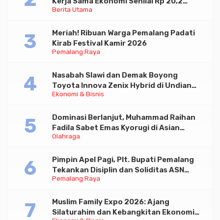
Kerja Sama Ekonomi Senilai Rp 20,2
Berita Utama
Triliun
Meriah! Ribuan Warga Pemalang Padati
Kirab Festival Kamir 2026
Pemalang Raya
Nasabah Slawi dan Demak Boyong
Toyota Innova Zenix Hybrid di Undian
Ekonomi & Bisnis
Tabungan Bima Bank Jateng
Dominasi Berlanjut, Muhammad Raihan
Fadila Sabet Emas Kyorugi di Asian
Olahraga
Taekwondo Indonesia Open 2026
Pimpin Apel Pagi, Plt. Bupati Pemalang
Tekankan Disiplin dan Soliditas ASN
Pemalang Raya
untuk Pelayanan Publik
Muslim Family Expo 2026: Ajang
Silaturahim dan Kebangkitan Ekonomi