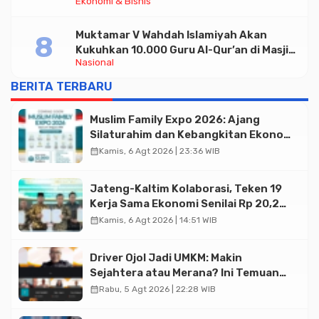
Ekonomi & Bisnis
Halal di Jakarta
Muktamar V Wahdah Islamiyah Akan
Kukuhkan 10.000 Guru Al-Qur’an di Masjid
Nasional
Istiqlal
BERITA TERBARU
Muslim Family Expo 2026: Ajang
Silaturahim dan Kebangkitan Ekonomi
Halal di Jakarta
calendar_month
Kamis, 6 Agt 2026 | 23:36 WIB
Jateng-Kaltim Kolaborasi, Teken 19
Kerja Sama Ekonomi Senilai Rp 20,2
Triliun
calendar_month
Kamis, 6 Agt 2026 | 14:51 WIB
Driver Ojol Jadi UMKM: Makin
Sejahtera atau Merana? Ini Temuan
Diskusi Paramadina
calendar_month
Rabu, 5 Agt 2026 | 22:28 WIB