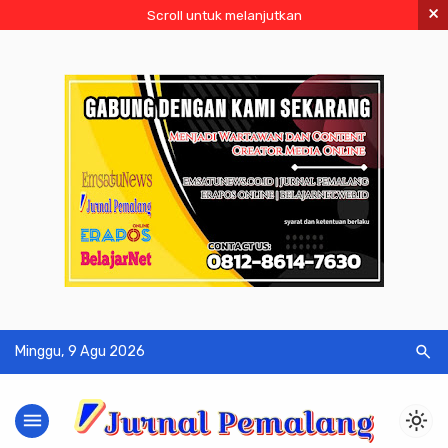
×
Scroll untuk melanjutkan
search
Minggu, 9 Agu 2026
menu
light_mode