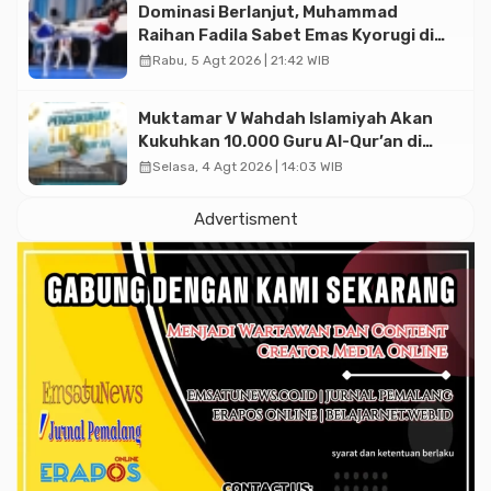
Dominasi Berlanjut, Muhammad
Raihan Fadila Sabet Emas Kyorugi di
Asian Taekwondo Indonesia Open
calendar_month
Rabu, 5 Agt 2026 | 21:42 WIB
2026
Muktamar V Wahdah Islamiyah Akan
Kukuhkan 10.000 Guru Al-Qur’an di
Masjid Istiqlal
calendar_month
Selasa, 4 Agt 2026 | 14:03 WIB
Advertisment