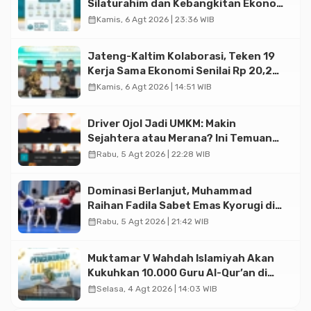
Silaturahim dan Kebangkitan Ekonomi
Halal di Jakarta
calendar_month
Kamis, 6 Agt 2026 | 23:36 WIB
Jateng-Kaltim Kolaborasi, Teken 19
Kerja Sama Ekonomi Senilai Rp 20,2
Triliun
calendar_month
Kamis, 6 Agt 2026 | 14:51 WIB
Driver Ojol Jadi UMKM: Makin
Sejahtera atau Merana? Ini Temuan
Diskusi Paramadina
calendar_month
Rabu, 5 Agt 2026 | 22:28 WIB
Dominasi Berlanjut, Muhammad
Raihan Fadila Sabet Emas Kyorugi di
Asian Taekwondo Indonesia Open
calendar_month
Rabu, 5 Agt 2026 | 21:42 WIB
2026
Muktamar V Wahdah Islamiyah Akan
Kukuhkan 10.000 Guru Al-Qur’an di
Masjid Istiqlal
calendar_month
Selasa, 4 Agt 2026 | 14:03 WIB