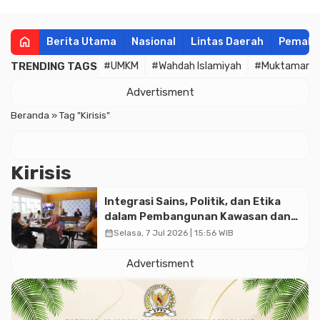
home
Berita Utama
Nasional
Lintas Daerah
Pemala
TRENDING TAGS
#UMKM
#Wahdah Islamiyah
#Muktamar
Advertisment
Beranda
»
Tag "Kirisis"
Kirisis
Integrasi Sains, Politik, dan Etika
dalam Pembangunan Kawasan dan
Tata Kelola Batas-Batas Ekologis di
calendar_month
Selasa, 7 Jul 2026 | 15:56 WIB
Indonesia
Advertisment