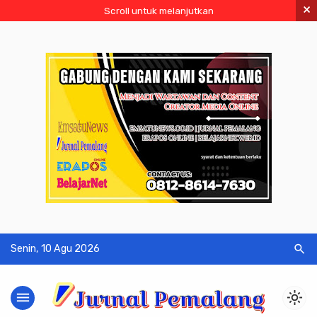
×
Scroll untuk melanjutkan
search
Senin, 10 Agu 2026
menu
light_mode