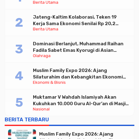
Berita Utama
Paramadina
Jateng-Kaltim Kolaborasi, Teken 19
Kerja Sama Ekonomi Senilai Rp 20,2
Berita Utama
Triliun
Dominasi Berlanjut, Muhammad Raihan
Fadila Sabet Emas Kyorugi di Asian
Olahraga
Taekwondo Indonesia Open 2026
Muslim Family Expo 2026: Ajang
Silaturahim dan Kebangkitan Ekonomi
Ekonomi & Bisnis
Halal di Jakarta
Muktamar V Wahdah Islamiyah Akan
Kukuhkan 10.000 Guru Al-Qur’an di Masjid
Nasional
Istiqlal
BERITA TERBARU
Muslim Family Expo 2026: Ajang