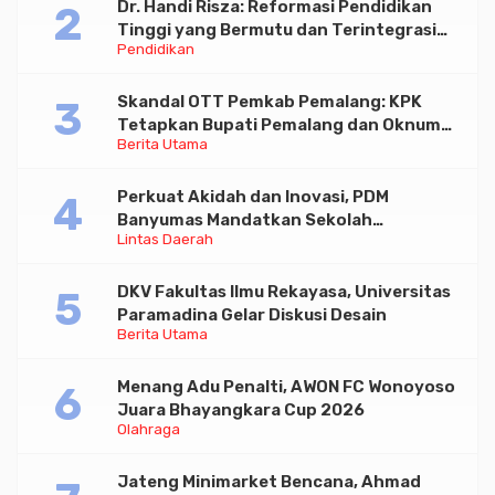
Dr. Handi Risza: Reformasi Pendidikan
Tinggi yang Bermutu dan Terintegrasi
Pendidikan
Menuju Indonesia Emas 2045
Skandal OTT Pemkab Pemalang: KPK
Tetapkan Bupati Pemalang dan Oknum
Berita Utama
Staf Internal Sebagai Tersangka
Pemerasan Rp1,98 Miliar
Perkuat Akidah dan Inovasi, PDM
Banyumas Mandatkan Sekolah
Lintas Daerah
Muhammadiyah Jadi Pilihan Utama Umat
DKV Fakultas Ilmu Rekayasa, Universitas
Paramadina Gelar Diskusi Desain
Berita Utama
Menang Adu Penalti, AWON FC Wonoyoso
Juara Bhayangkara Cup 2026
Olahraga
Jateng Minimarket Bencana, Ahmad