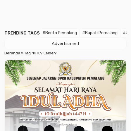
TRENDING TAGS
#Berita Pemalang
#Bupati Pemalang
#Un
Advertisment
Beranda
»
Tag "KITLV Leiden"