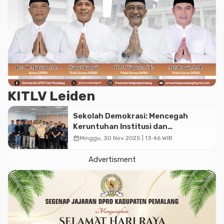
KITLV Leiden
Sekolah Demokrasi: Mencegah
Keruntuhan Institusi dan
Membangun Kembali Demokrasi
calendar_month
Minggu, 30 Nov 2025 | 13:46 WIB
Advertisment