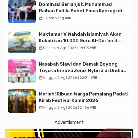
Dominasi Berlanjut, Muhammad
Raihan Fadila Sabet Emas Kyorugi di
Asian Taekwondo Indonesia Open
calendar_month
10 jam yang lalu
2026
Muktamar V Wahdah Islamiyah Akan
Kukuhkan 10.000 Guru Al-Qur’an di
Masjid Istiqlal
calendar_month
Selasa, 4 Agt 2026 | 14:03 WIB
Nasabah Slawi dan Demak Boyong
Toyota Innova Zenix Hybrid di Undian
Tabungan Bima Bank Jateng
calendar_month
Minggu, 2 Agt 2026 | 22:34 WIB
Meriah! Ribuan Warga Pemalang Padati
Kirab Festival Kamir 2026
calendar_month
Minggu, 2 Agt 2026 | 21:56 WIB
Advertisment