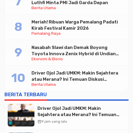
Luthfi Minta PMI Jadi Garda Depan
Berita Utama
Meriah! Ribuan Warga Pemalang Padati
Kirab Festival Kamir 2026
Pemalang Raya
Nasabah Slawi dan Demak Boyong
Toyota Innova Zenix Hybrid di Undian
Ekonomi & Bisnis
Tabungan Bima Bank Jateng
Driver Ojol Jadi UMKM: Makin Sejahtera
atau Merana? Ini Temuan Diskusi
Berita Utama
Paramadina
BERITA TERBARU
Driver Ojol Jadi UMKM: Makin
Sejahtera atau Merana? Ini Temuan
Diskusi Paramadina
calendar_month
9 jam yang lalu