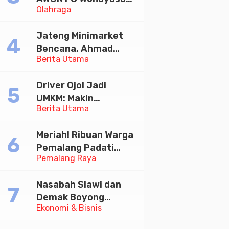
Olahraga
Juara Bhayangkara
Cup 2026
Jateng Minimarket
Bencana, Ahmad
Berita Utama
Luthfi Minta PMI Jadi
Garda Depan
Driver Ojol Jadi
UMKM: Makin
Berita Utama
Sejahtera atau
Merana? Ini Temuan
Meriah! Ribuan Warga
Diskusi Paramadina
Pemalang Padati
Pemalang Raya
Kirab Festival Kamir
2026
Nasabah Slawi dan
Demak Boyong
Ekonomi & Bisnis
Toyota Innova Zenix
Hybrid di Undian