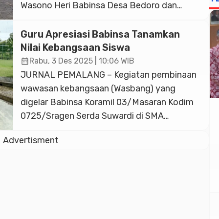
Wasono Heri Babinsa Desa Bedoro dan
anggota Korami 09 Sambungmacan, Kodim
0725 Sragen melakukan kegiatan
Guru Apresiasi Babinsa Tanamkan
pembekalan di SMK MU Sambungmacan.
Nilai Kebangsaan Siswa
Kegiatan yang dilaksanakan pada Selasa,
calendar_month
Rabu, 3 Des 2025 | 10:06 WIB
(09/12/2025), bertujuan memberikan
JURNAL PEMALANG – Kegiatan pembinaan
pemahaman tentang pentingnya
wawasan kebangsaan (Wasbang) yang
mempertahankan identitas bangsa serta
digelar Babinsa Koramil 03/Masaran Kodim
menjaga nilai-nilai […]
0725/Sragen Serda Suwardi di SMA
Muhammadiyah Masaran, Selasa
Advertisment
(02/12/2025), mendapat sambutan positif
dari pihak sekolah. Babinsa, Serda Suwardi
hadir memberikan pembinaan dan motivasi
kepada para siswa agar memiliki rasa cinta
tanah air, semangat kebersamaan, serta
disiplin dalam kehidupan sehari-hari.Kegiatan