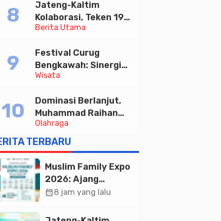
Jateng-Kaltim
Tabungan Bima Bank
Kolaborasi, Teken 19
Jateng
Berita Utama
Kerja Sama Ekonomi
Senilai Rp 20,2 Triliun
Festival Curug
Bengkawah: Sinergi
Wisata
Desa Sikasur dan
UGM dalam
Dominasi Berlanjut,
Memajukan Wisata
Muhammad Raihan
serta UMKM Lokal
Olahraga
Fadila Sabet Emas
Kyorugi di Asian
ERITA TERBARU
Taekwondo Indonesia
Open 2026
Muslim Family Expo
2026: Ajang
Silaturahim dan
calendar_month
8 jam yang lalu
Kebangkitan
Ekonomi Halal di
Jateng-Kaltim