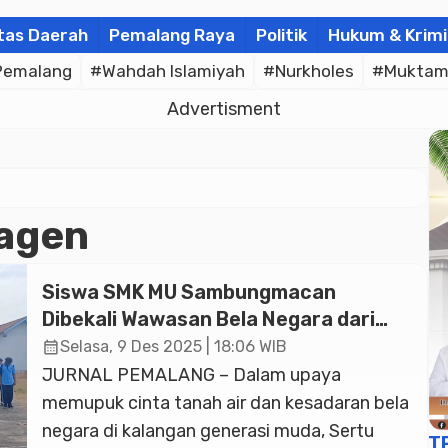
tas Daerah
Pemalang Raya
Politik
Hukum & Krimi
Pemalang
#Wahdah Islamiyah
#Nurkholes
#Muktam
Advertisment
agen
Siswa SMK MU Sambungmacan
Dibekali Wawasan Bela Negara dari
Anggota TNI Koramil 09
calendar_month
Selasa, 9 Des 2025 | 18:06 WIB
Sambungmacan
JURNAL PEMALANG – Dalam upaya
memupuk cinta tanah air dan kesadaran bela
negara di kalangan generasi muda, Sertu
T