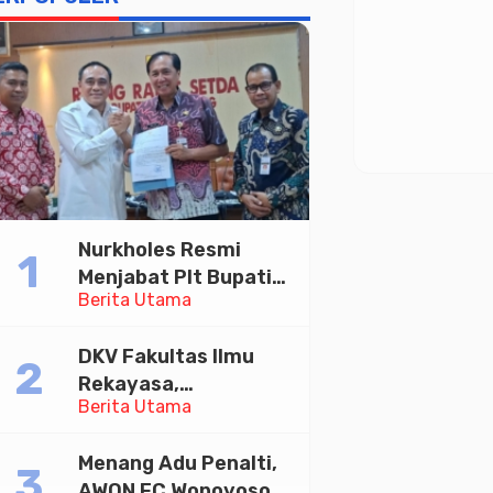
Nurkholes Resmi
Menjabat Plt Bupati
Berita Utama
Pemalang
DKV Fakultas Ilmu
Rekayasa,
Berita Utama
Universitas
Paramadina Gelar
Menang Adu Penalti,
Diskusi Desain
AWON FC Wonoyoso