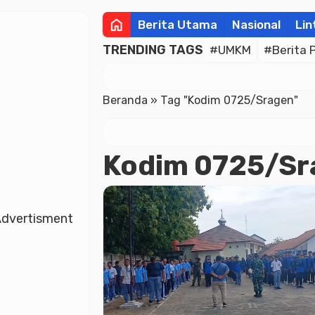
home
Berita Utama
Nasional
Lin
TRENDING TAGS
#UMKM
#Berita 
Beranda
»
Tag "Kodim 0725/Sragen"
Kodim 0725/Sr
dvertisment