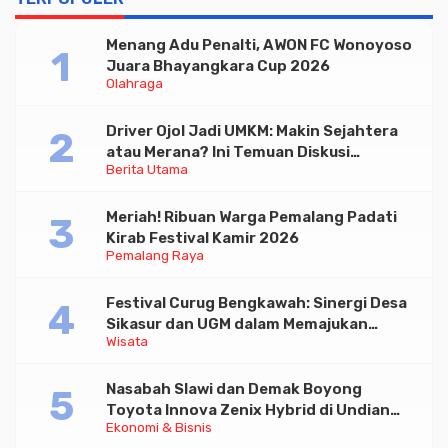
Menang Adu Penalti, AWON FC Wonoyoso
Juara Bhayangkara Cup 2026
Olahraga
Driver Ojol Jadi UMKM: Makin Sejahtera
atau Merana? Ini Temuan Diskusi
Berita Utama
Paramadina
Meriah! Ribuan Warga Pemalang Padati
Kirab Festival Kamir 2026
Pemalang Raya
Festival Curug Bengkawah: Sinergi Desa
Sikasur dan UGM dalam Memajukan
Wisata
Wisata serta UMKM Lokal
Nasabah Slawi dan Demak Boyong
Toyota Innova Zenix Hybrid di Undian
Ekonomi & Bisnis
Tabungan Bima Bank Jateng