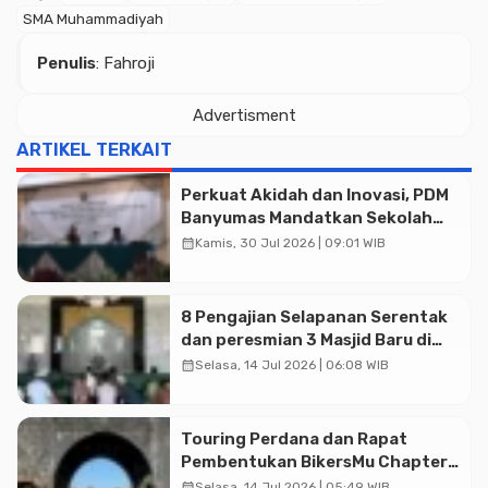
SMA Muhammadiyah
Penulis
: Fahroji
Advertisment
ARTIKEL TERKAIT
Perkuat Akidah dan Inovasi, PDM
Banyumas Mandatkan Sekolah
Muhammadiyah Jadi Pilihan
calendar_month
Kamis, 30 Jul 2026 | 09:01 WIB
Utama Umat
8 Pengajian Selapanan Serentak
dan peresmian 3 Masjid Baru di
Banyumas
calendar_month
Selasa, 14 Jul 2026 | 06:08 WIB
Touring Perdana dan Rapat
Advertisment
Pembentukan BikersMu Chapter
Temanggung Korwil Jateng :
calendar_month
Selasa, 14 Jul 2026 | 05:49 WIB