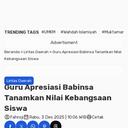
TRENDING TAGS
#UMKM
#Wahdah Islamiyah
#Muktamar
Advertisment
Beranda
»
Lintas Daerah
»
Guru Apresiasi Babinsa Tanamkan Nilai
Kebangsaan Siswa
Lintas Daerah
Guru Apresiasi Babinsa
Tanamkan Nilai Kebangsaan
Siswa
account_circle
calendar_month
print
Fahroji
Rabu, 3 Des 2025 | 10:06 WIB
Cetak