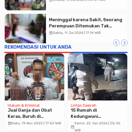
Dakwah di Atas Roda
Meninggal karena Sakit, Seorang
Perempuan Ditemukan Tak
Bernyawa di Rumah Warga
calendar_month
Sabtu, 11 Jul 2026 | 17:14 WIB
Karanganyar
REKOMENDASI UNTUK ANDA
Hukum & Kriminal
Lintas Daerah
Jual Ganja dan Obat
15 Rumah di
Keras, Buruh di
Kedungwuni
Kedungwuni Ditangkap
Tergenang, Kapolsek:
calendar_month
Rabu, 19 Nov 2025 | 17:50 WIB
Kamis, 22 Jan 2026 | 05:36
calendar_month
Polisi
Situasi Aman dan Tidak
WIB