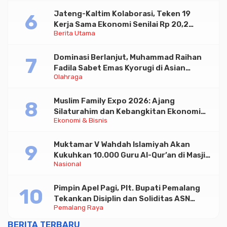
Jateng-Kaltim Kolaborasi, Teken 19
Kerja Sama Ekonomi Senilai Rp 20,2
Berita Utama
Triliun
Dominasi Berlanjut, Muhammad Raihan
Fadila Sabet Emas Kyorugi di Asian
Olahraga
Taekwondo Indonesia Open 2026
Muslim Family Expo 2026: Ajang
Silaturahim dan Kebangkitan Ekonomi
Ekonomi & Bisnis
Halal di Jakarta
Muktamar V Wahdah Islamiyah Akan
Kukuhkan 10.000 Guru Al-Qur’an di Masjid
Nasional
Istiqlal
Pimpin Apel Pagi, Plt. Bupati Pemalang
Tekankan Disiplin dan Soliditas ASN
Pemalang Raya
untuk Pelayanan Publik
BERITA TERBARU