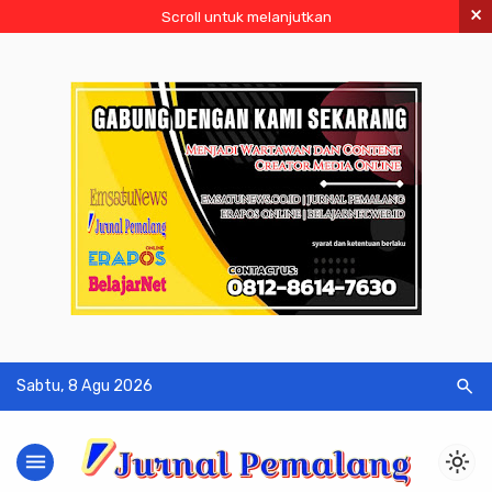
×
Scroll untuk melanjutkan
search
Sabtu, 8 Agu 2026
menu
light_mode