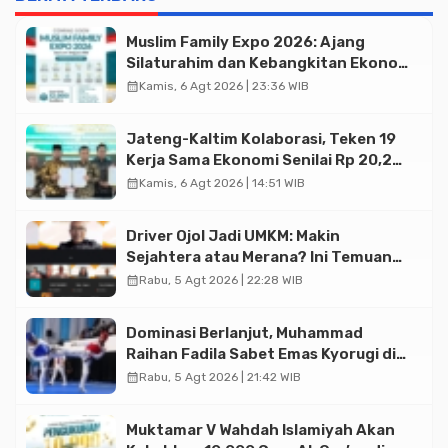
Muslim Family Expo 2026: Ajang
Silaturahim dan Kebangkitan Ekonomi
Halal di Jakarta
calendar_month
Kamis, 6 Agt 2026 | 23:36 WIB
Jateng-Kaltim Kolaborasi, Teken 19
Kerja Sama Ekonomi Senilai Rp 20,2
Triliun
calendar_month
Kamis, 6 Agt 2026 | 14:51 WIB
Driver Ojol Jadi UMKM: Makin
Sejahtera atau Merana? Ini Temuan
Diskusi Paramadina
calendar_month
Rabu, 5 Agt 2026 | 22:28 WIB
Dominasi Berlanjut, Muhammad
Raihan Fadila Sabet Emas Kyorugi di
Asian Taekwondo Indonesia Open
calendar_month
Rabu, 5 Agt 2026 | 21:42 WIB
2026
Muktamar V Wahdah Islamiyah Akan