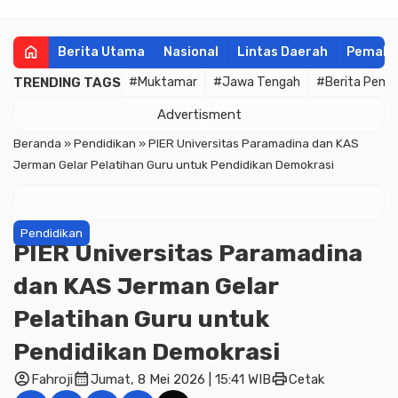
home
Berita Utama
Nasional
Lintas Daerah
Pemala
TRENDING TAGS
#Muktamar
#Jawa Tengah
#Berita Pema
Advertisment
Beranda
»
Pendidikan
»
PIER Universitas Paramadina dan KAS
Jerman Gelar Pelatihan Guru untuk Pendidikan Demokrasi
Pendidikan
PIER Universitas Paramadina
dan KAS Jerman Gelar
Pelatihan Guru untuk
Pendidikan Demokrasi
account_circle
calendar_month
print
Fahroji
Jumat, 8 Mei 2026 | 15:41 WIB
Cetak