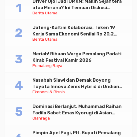
Driver Ojol Jadi UMKM: Makin Sejahtera
atau Merana? Ini Temuan Diskusi
Berita Utama
Paramadina
Jateng-Kaltim Kolaborasi, Teken 19
Kerja Sama Ekonomi Senilai Rp 20,2
Berita Utama
Triliun
Meriah! Ribuan Warga Pemalang Padati
Kirab Festival Kamir 2026
Pemalang Raya
Nasabah Slawi dan Demak Boyong
Toyota Innova Zenix Hybrid di Undian
Ekonomi & Bisnis
Tabungan Bima Bank Jateng
Dominasi Berlanjut, Muhammad Raihan
Fadila Sabet Emas Kyorugi di Asian
Olahraga
Taekwondo Indonesia Open 2026
Pimpin Apel Pagi, Plt. Bupati Pemalang