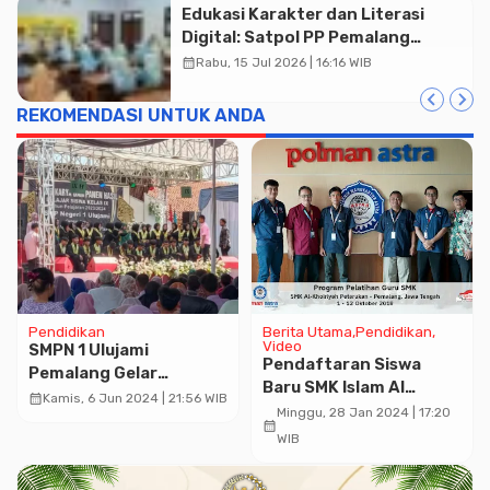
Edukasi Karakter dan Literasi
Digital: Satpol PP Pemalang
Sambangi SMP Negeri 5 Comal
calendar_month
Rabu, 15 Jul 2026 | 16:16 WIB
REKOMENDASI UNTUK ANDA
Pendidikan
Berita Utama
Pendidikan
Video
SMPN 1 Ulujami
Pendaftaran Siswa
Pemalang Gelar
Baru SMK Islam Al
Perpisahan Biaya per
calendar_month
Kamis, 6 Jun 2024 | 21:56 WIB
Khoiriyah Petarukan
Minggu, 28 Jan 2024 | 17:20
Anak Rp250 Ribu. Wali
calendar_month
WIB
Murid : untuk Macem-
macem Termasuk Ijazah