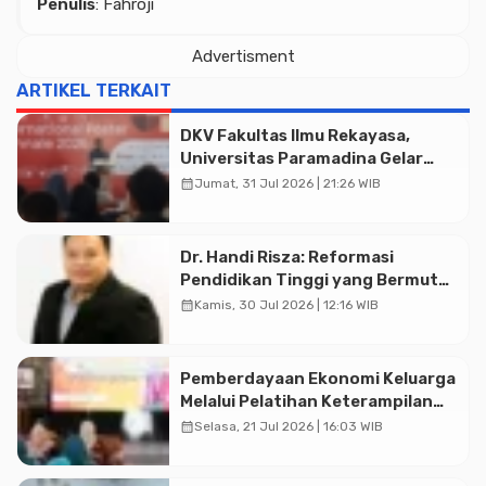
Penulis
: Fahroji
Advertisment
ARTIKEL TERKAIT
DKV Fakultas Ilmu Rekayasa,
Universitas Paramadina Gelar
Diskusi Desain
calendar_month
Jumat, 31 Jul 2026 | 21:26 WIB
Dr. Handi Risza: Reformasi
Pendidikan Tinggi yang Bermutu
Advertisment
dan Terintegrasi Menuju
calendar_month
Kamis, 30 Jul 2026 | 12:16 WIB
Indonesia Emas 2045
Pemberdayaan Ekonomi Keluarga
Melalui Pelatihan Keterampilan
PKK Pemalang
calendar_month
Selasa, 21 Jul 2026 | 16:03 WIB