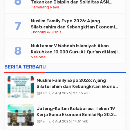
Tekankan Disiplin dan Soliditas ASN
Pemalang Raya
untuk Pelayanan Publik
Muslim Family Expo 2026: Ajang
Silaturahim dan Kebangkitan Ekonomi
Ekonomi & Bisnis
Halal di Jakarta
Muktamar V Wahdah Islamiyah Akan
Kukuhkan 10.000 Guru Al-Qur’an di Masjid
Nasional
Istiqlal
BERITA TERBARU
Muslim Family Expo 2026: Ajang
Silaturahim dan Kebangkitan Ekonomi
Halal di Jakarta
calendar_month
Kamis, 6 Agt 2026 | 23:36 WIB
Jateng-Kaltim Kolaborasi, Teken 19
Kerja Sama Ekonomi Senilai Rp 20,2
Triliun
calendar_month
Kamis, 6 Agt 2026 | 14:51 WIB