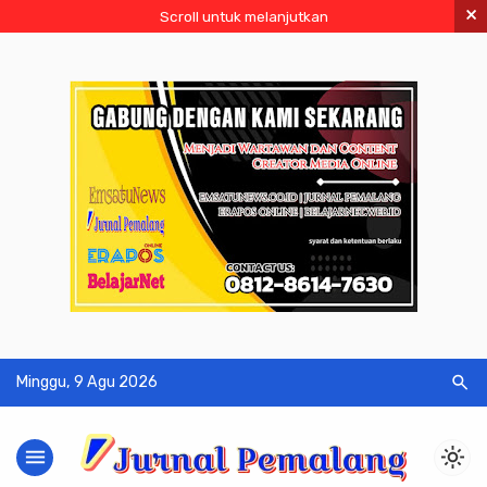
×
Scroll untuk melanjutkan
search
Minggu, 9 Agu 2026
menu
light_mode