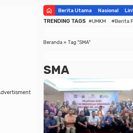
home
Berita Utama
Nasional
Lin
TRENDING TAGS
#UMKM
#Berita 
Beranda
»
Tag "SMA"
SMA
dvertisment