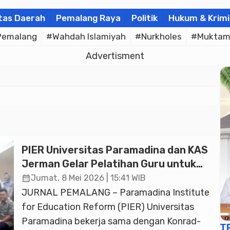
tas Daerah
Pemalang Raya
Politik
Hukum & Krimi
Pemalang
#Wahdah Islamiyah
#Nurkholes
#Muktam
Advertisment
PIER Universitas Paramadina dan KAS
Jerman Gelar Pelatihan Guru untuk
Pendidikan Demokrasi
calendar_month
Jumat, 8 Mei 2026 | 15:41 WIB
JURNAL PEMALANG – Paramadina Institute
for Education Reform (PIER) Universitas
Paramadina bekerja sama dengan Konrad-
T