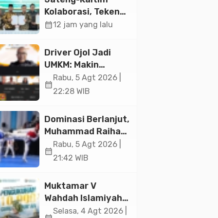
Jakarta
Kolaborasi, Teken
19 Kerja Sama
calendar_month
12 jam yang lalu
Ekonomi Senilai Rp
20,2 Triliun
Driver Ojol Jadi
UMKM: Makin
Sejahtera atau
Rabu, 5 Agt 2026 |
calendar_month
Merana? Ini
22:28 WIB
Temuan Diskusi
Paramadina
Dominasi Berlanjut,
Muhammad Raihan
Fadila Sabet Emas
Rabu, 5 Agt 2026 |
calendar_month
Kyorugi di Asian
21:42 WIB
Taekwondo
Indonesia Open
Muktamar V
2026
Wahdah Islamiyah
Akan Kukuhkan
Selasa, 4 Agt 2026 |