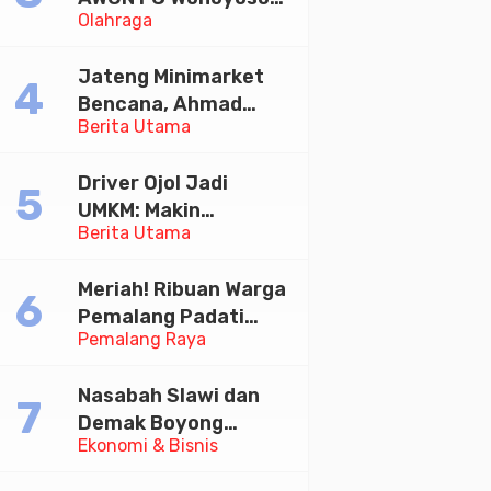
Olahraga
Juara Bhayangkara
Cup 2026
Jateng Minimarket
Bencana, Ahmad
Berita Utama
Luthfi Minta PMI Jadi
Garda Depan
Driver Ojol Jadi
UMKM: Makin
Berita Utama
Sejahtera atau
Merana? Ini Temuan
Meriah! Ribuan Warga
Diskusi Paramadina
Pemalang Padati
Pemalang Raya
Kirab Festival Kamir
2026
Nasabah Slawi dan
Demak Boyong
Ekonomi & Bisnis
Toyota Innova Zenix
Hybrid di Undian