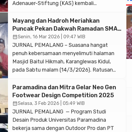
Adenauer-Stiftung (KAS) kembali
menyelenggarakan program “Pelatihan Guru
untuk Pendidikan Demokrasi” bagi para
Wayang dan Hadroh Meriahkan
pendidik tingkat Sekolah Menengah Atas
Puncak Pekan Dakwah Ramadan SMA
(SMA). Kegiatan ini berlangsung selama tiga
Muhammadiyah 1 Purwokerto
calendar_month
Senin, 16 Mar 2026 | 09:47 WIB
hari, mulai Senin hingga Rabu, 4–6 Mei 2026,
JURNAL PEMALANG – Suasana hangat
bertempat di Hotel Santika Premier Slipi.
penuh kebersamaan menyelimuti halaman
Pelatihan intensif tersebut diikuti oleh […]
Masjid Baitul Hikmah, Karanglewas Kidul,
pada Sabtu malam (14/3/2026). Ratusan
warga dan simpatisan Muhammadiyah se-
Kecamatan Karanglewas antusias
Paramadina dan Mitra Gelar Neo Gen
menyaksikan penampilan HadrohMu serta
Footwear Design Competition 2025
pagelaran Wayang 1 Jaman yang menjadi
calendar_month
Selasa, 3 Feb 2026 | 05:49 WIB
media dakwah kreatif di penghujung
JURNAL PEMALANG — Program Studi
rangkaian Pekan Dakwah Ramadan 2026.
Desain Produk Universitas Paramadina
Acara ini merupakan puncak dari program
bekerja sama dengan Outdoor Pro dan PT