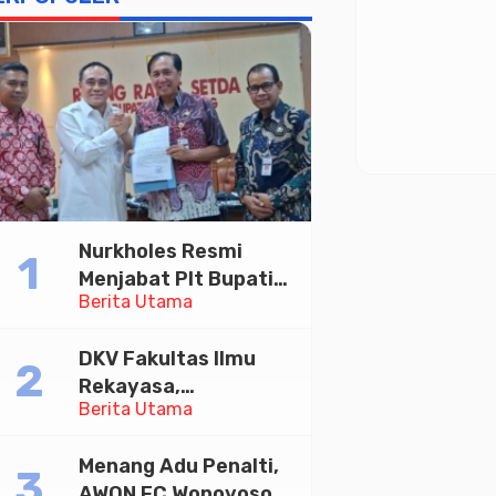
Nurkholes Resmi
Menjabat Plt Bupati
Berita Utama
Pemalang
DKV Fakultas Ilmu
Rekayasa,
Berita Utama
Universitas
Paramadina Gelar
Menang Adu Penalti,
Diskusi Desain
AWON FC Wonoyoso