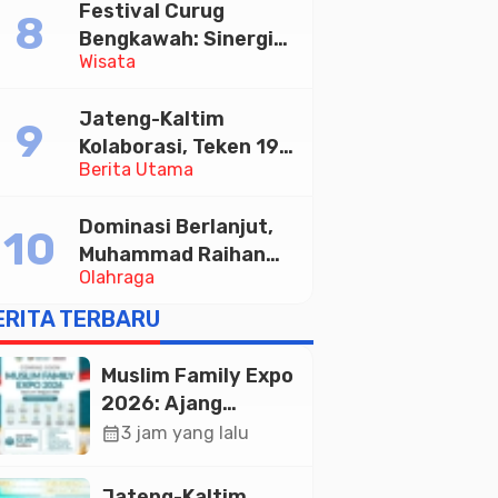
Festival Curug
Tabungan Bima Bank
Bengkawah: Sinergi
Jateng
Wisata
Desa Sikasur dan
UGM dalam
Jateng-Kaltim
Memajukan Wisata
Kolaborasi, Teken 19
serta UMKM Lokal
Berita Utama
Kerja Sama Ekonomi
Senilai Rp 20,2 Triliun
Dominasi Berlanjut,
Muhammad Raihan
Olahraga
Fadila Sabet Emas
Kyorugi di Asian
ERITA TERBARU
Taekwondo Indonesia
Open 2026
Muslim Family Expo
2026: Ajang
Silaturahim dan
calendar_month
3 jam yang lalu
Kebangkitan
Ekonomi Halal di
Jateng-Kaltim