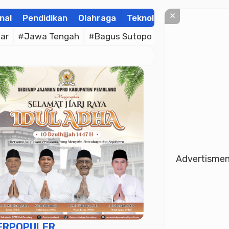
×
nal
Pendidikan
Olahraga
Teknologi
Kolom
Wis
ar
#Jawa Tengah
#Bagus Sutopo
#Bhayangkara C
Advertisme
ERPOPULER