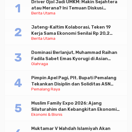
Driver Ojol Jadi UMKM: Makin Sejahtera
atau Merana? Ini Temuan Diskusi
Berita Utama
Paramadina
Jateng-Kaltim Kolaborasi, Teken 19
Kerja Sama Ekonomi Senilai Rp 20,2
Berita Utama
Triliun
Dominasi Berlanjut, Muhammad Raihan
Fadila Sabet Emas Kyorugi di Asian
Olahraga
Taekwondo Indonesia Open 2026
Pimpin Apel Pagi, Plt. Bupati Pemalang
Tekankan Disiplin dan Soliditas ASN
Pemalang Raya
untuk Pelayanan Publik
Muslim Family Expo 2026: Ajang
Silaturahim dan Kebangkitan Ekonomi
Ekonomi & Bisnis
Halal di Jakarta
Muktamar V Wahdah Islamiyah Akan