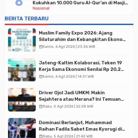
Kukuhkan 10.000 Guru Al-Qur’an di Masjid
Nasional
Istiqlal
BERITA TERBARU
Muslim Family Expo 2026: Ajang
Silaturahim dan Kebangkitan Ekonomi
Halal di Jakarta
calendar_month
Kamis, 6 Agt 2026 | 23:36 WIB
Jateng-Kaltim Kolaborasi, Teken 19
Kerja Sama Ekonomi Senilai Rp 20,2
Triliun
calendar_month
Kamis, 6 Agt 2026 | 14:51 WIB
Driver Ojol Jadi UMKM: Makin
Sejahtera atau Merana? Ini Temuan
Diskusi Paramadina
calendar_month
Rabu, 5 Agt 2026 | 22:28 WIB
Dominasi Berlanjut, Muhammad
Raihan Fadila Sabet Emas Kyorugi di
Asian Taekwondo Indonesia Open
calendar_month
Rabu, 5 Agt 2026 | 21:42 WIB