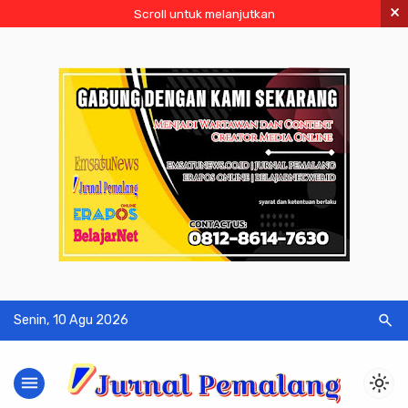
×
Scroll untuk melanjutkan
search
Senin, 10 Agu 2026
menu
light_mode