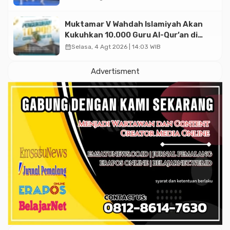
2026
Muktamar V Wahdah Islamiyah Akan
Kukuhkan 10.000 Guru Al-Qur’an di
Masjid Istiqlal
calendar_month
Selasa, 4 Agt 2026 | 14:03 WIB
Advertisment