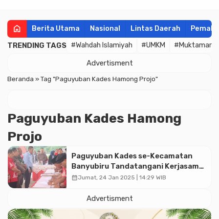
home
Berita Utama
Nasional
Lintas Daerah
Pemala
TRENDING TAGS
#Wahdah Islamiyah
#UMKM
#Muktamar
Advertisment
Beranda
»
Tag "Paguyuban Kades Hamong Projo"
Paguyuban Kades Hamong
Projo
Paguyuban Kades se-Kecamatan
Banyubiru Tandatangani Kerjasama
dengan Kejari Kabupaten Semarang
calendar_month
Jumat, 24 Jan 2025 | 14:29 WIB
Bidang Datun
Advertisment