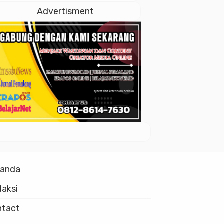
Istiqlal
Advertisment
randa
aksi
ntact