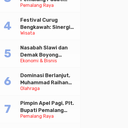
Pemalang Raya
Kirab Festival Kamir
2026
Festival Curug
Bengkawah: Sinergi
Wisata
Desa Sikasur dan
UGM dalam
Nasabah Slawi dan
Memajukan Wisata
Demak Boyong
serta UMKM Lokal
Ekonomi & Bisnis
Toyota Innova Zenix
Hybrid di Undian
Dominasi Berlanjut,
Tabungan Bima Bank
Muhammad Raihan
Jateng
Olahraga
Fadila Sabet Emas
Kyorugi di Asian
Pimpin Apel Pagi, Plt.
Taekwondo Indonesia
Bupati Pemalang
Open 2026
Pemalang Raya
Tekankan Disiplin dan
Soliditas ASN untuk