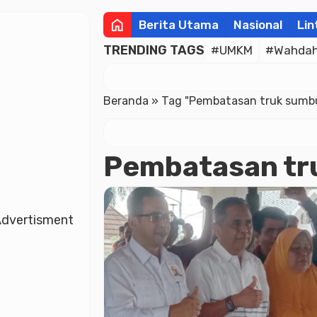
home
Berita Utama
Nasional
Lin
TRENDING TAGS
#UMKM
#Wahdah 
Beranda
»
Tag "Pembatasan truk sumbu
Pembatasan tr
dvertisment