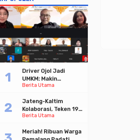
Driver Ojol Jadi
UMKM: Makin
Berita Utama
Sejahtera atau
Merana? Ini Temuan
Jateng-Kaltim
Diskusi Paramadina
Kolaborasi, Teken 19
Berita Utama
Kerja Sama Ekonomi
Senilai Rp 20,2 Triliun
Meriah! Ribuan Warga
Pemalang Padati