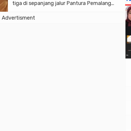
tiga di sepanjang jalur Pantura Pemalang
hingga Batang. Untuk itu, Aptrindo diminta
Advertisment
untuk mempelajari kembali surat edaran
yang dikeluarkan Dirjen Perhubungan Darat
Kementerian Perhubungan (Kemenhub). Hal
itu disampaikan anggota DPR RI untuk dapil
Jateng X, sebagaimana keterangan yang
diterima wartawan […]