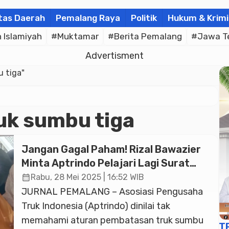
tas Daerah
Pemalang Raya
Politik
Hukum & Krimi
Islamiyah
#Muktamar
#Berita Pemalang
#Jawa T
Advertisment
 tiga"
uk sumbu tiga
Jangan Gagal Paham! Rizal Bawazier
Minta Aptrindo Pelajari Lagi Surat
Kemenhub Soal Pembatasan Truk
calendar_month
Rabu, 28 Mei 2025 | 16:52 WIB
Sumbu Tiga di Pantura Pekalongan-
JURNAL PEMALANG – Asosiasi Pengusaha
Batang
Truk Indonesia (Aptrindo) dinilai tak
memahami aturan pembatasan truk sumbu
T