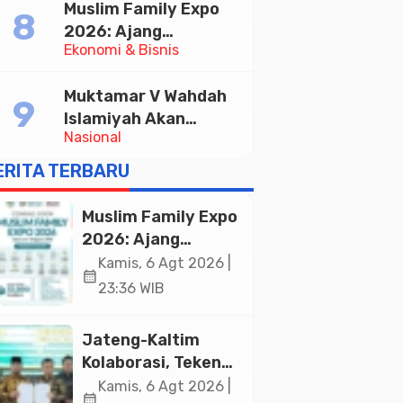
Muslim Family Expo
Pelayanan Publik
2026: Ajang
Ekonomi & Bisnis
Silaturahim dan
Kebangkitan Ekonomi
Muktamar V Wahdah
Halal di Jakarta
Islamiyah Akan
Nasional
Kukuhkan 10.000
Guru Al-Qur’an di
ERITA TERBARU
Masjid Istiqlal
Muslim Family Expo
2026: Ajang
Silaturahim dan
Kamis, 6 Agt 2026 |
calendar_month
Kebangkitan
23:36 WIB
Ekonomi Halal di
Jakarta
Jateng-Kaltim
Kolaborasi, Teken
19 Kerja Sama
Kamis, 6 Agt 2026 |
calendar_month