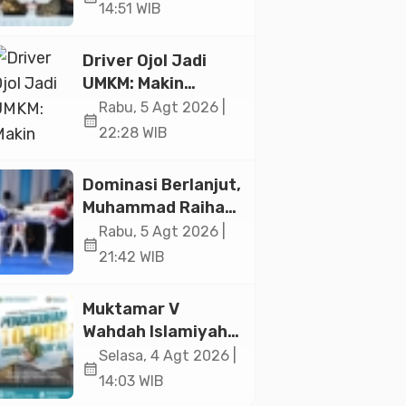
Ekonomi Senilai Rp
14:51 WIB
20,2 Triliun
Driver Ojol Jadi
UMKM: Makin
Sejahtera atau
Rabu, 5 Agt 2026 |
calendar_month
Merana? Ini
22:28 WIB
Temuan Diskusi
Paramadina
Dominasi Berlanjut,
Muhammad Raihan
Fadila Sabet Emas
Rabu, 5 Agt 2026 |
calendar_month
Kyorugi di Asian
21:42 WIB
Taekwondo
Indonesia Open
Muktamar V
2026
Wahdah Islamiyah
Akan Kukuhkan
Selasa, 4 Agt 2026 |
calendar_month
10.000 Guru Al-
14:03 WIB
Qur’an di Masjid