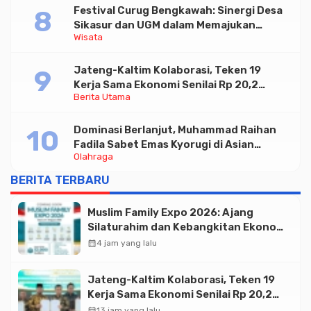
Festival Curug Bengkawah: Sinergi Desa
Sikasur dan UGM dalam Memajukan
Wisata
Wisata serta UMKM Lokal
Jateng-Kaltim Kolaborasi, Teken 19
Kerja Sama Ekonomi Senilai Rp 20,2
Berita Utama
Triliun
Dominasi Berlanjut, Muhammad Raihan
Fadila Sabet Emas Kyorugi di Asian
Olahraga
Taekwondo Indonesia Open 2026
BERITA TERBARU
Muslim Family Expo 2026: Ajang
Silaturahim dan Kebangkitan Ekonomi
Halal di Jakarta
calendar_month
4 jam yang lalu
Jateng-Kaltim Kolaborasi, Teken 19
Kerja Sama Ekonomi Senilai Rp 20,2
Triliun
calendar_month
13 jam yang lalu