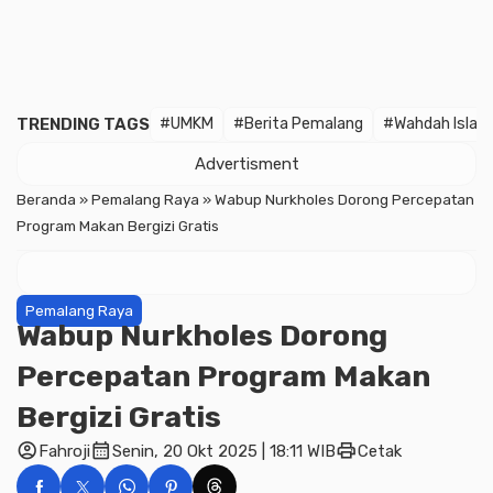
TRENDING TAGS
#UMKM
#Berita Pemalang
#Wahdah Islam
Advertisment
Beranda
»
Pemalang Raya
»
Wabup Nurkholes Dorong Percepatan
Program Makan Bergizi Gratis
Pemalang Raya
Wabup Nurkholes Dorong
Percepatan Program Makan
Bergizi Gratis
account_circle
calendar_month
print
Fahroji
Senin, 20 Okt 2025 | 18:11 WIB
Cetak