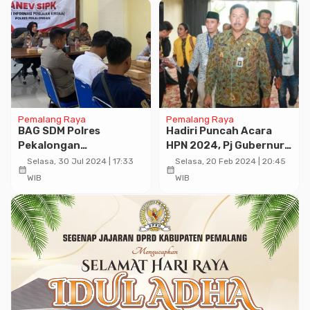
Pemalang Raya
Pemalang Raya
BAG SDM Polres
Hadiri Puncah Acara
Pekalongan
HPN 2024, Pj Gubernur
Laksanakan
Jateng Mengharapkan
Selasa, 30 Jul 2024 | 17:33
Selasa, 20 Feb 2024 | 20:45
calendar_month
calendar_month
Anev Aplikasi SIPP 2.0
Pers Jateng Tetap
WIB
WIB
dan SIPK T.A. 2024
Profesional