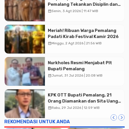
Pemalang Tekankan Disiplin dan
Soliditas ASN untuk Pelayanan
calendar_month
Senin, 3 Agt 2026 | 11:47 WIB
Publik
Advertisment
Meriah! Ribuan Warga Pemalang
Padati Kirab Festival Kamir 2026
calendar_month
Minggu, 2 Agt 2026 | 21:56 WIB
Nurkholes Resmi Menjabat Plt
Bupati Pemalang
calendar_month
Jumat, 31 Jul 2026 | 20:08 WIB
KPK OTT Bupati Pemalang, 21
Orang Diamankan dan Sita Uang
Tunai Rp2 Miliar Lebih
calendar_month
Rabu, 29 Jul 2026 | 12:59 WIB
REKOMENDASI UNTUK ANDA