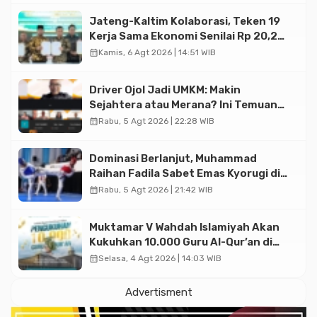
Jateng-Kaltim Kolaborasi, Teken 19
Kerja Sama Ekonomi Senilai Rp 20,2
Triliun
calendar_month
Kamis, 6 Agt 2026 | 14:51 WIB
Driver Ojol Jadi UMKM: Makin
Sejahtera atau Merana? Ini Temuan
Diskusi Paramadina
calendar_month
Rabu, 5 Agt 2026 | 22:28 WIB
Dominasi Berlanjut, Muhammad
Raihan Fadila Sabet Emas Kyorugi di
Asian Taekwondo Indonesia Open
calendar_month
Rabu, 5 Agt 2026 | 21:42 WIB
2026
Muktamar V Wahdah Islamiyah Akan
Kukuhkan 10.000 Guru Al-Qur’an di
Masjid Istiqlal
calendar_month
Selasa, 4 Agt 2026 | 14:03 WIB
Advertisment