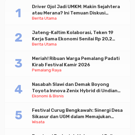
Driver Ojol Jadi UMKM: Makin Sejahtera
atau Merana? Ini Temuan Diskusi
Berita Utama
Paramadina
Jateng-Kaltim Kolaborasi, Teken 19
Kerja Sama Ekonomi Senilai Rp 20,2
Berita Utama
Triliun
Meriah! Ribuan Warga Pemalang Padati
Kirab Festival Kamir 2026
Pemalang Raya
Nasabah Slawi dan Demak Boyong
Toyota Innova Zenix Hybrid di Undian
Ekonomi & Bisnis
Tabungan Bima Bank Jateng
Festival Curug Bengkawah: Sinergi Desa
Sikasur dan UGM dalam Memajukan
Wisata
Wisata serta UMKM Lokal