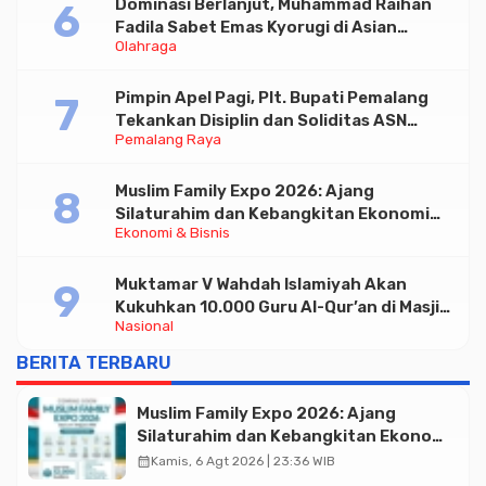
Dominasi Berlanjut, Muhammad Raihan
Fadila Sabet Emas Kyorugi di Asian
Olahraga
Taekwondo Indonesia Open 2026
Pimpin Apel Pagi, Plt. Bupati Pemalang
Tekankan Disiplin dan Soliditas ASN
Pemalang Raya
untuk Pelayanan Publik
Muslim Family Expo 2026: Ajang
Silaturahim dan Kebangkitan Ekonomi
Ekonomi & Bisnis
Halal di Jakarta
Muktamar V Wahdah Islamiyah Akan
Kukuhkan 10.000 Guru Al-Qur’an di Masjid
Nasional
Istiqlal
BERITA TERBARU
Muslim Family Expo 2026: Ajang
Silaturahim dan Kebangkitan Ekonomi
Halal di Jakarta
calendar_month
Kamis, 6 Agt 2026 | 23:36 WIB