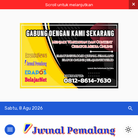
×
Scroll untuk melanjutkan
search
Sabtu, 8 Agu 2026
menu
light_mode