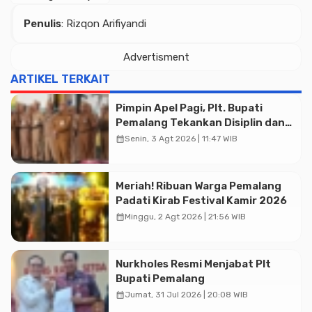
Penulis
: Rizqon Arifiyandi
Advertisment
ARTIKEL TERKAIT
Pimpin Apel Pagi, Plt. Bupati
Pemalang Tekankan Disiplin dan
Soliditas ASN untuk Pelayanan
calendar_month
Senin, 3 Agt 2026 | 11:47 WIB
Publik
Meriah! Ribuan Warga Pemalang
Padati Kirab Festival Kamir 2026
calendar_month
Minggu, 2 Agt 2026 | 21:56 WIB
Advertisment
Nurkholes Resmi Menjabat Plt
Bupati Pemalang
calendar_month
Jumat, 31 Jul 2026 | 20:08 WIB