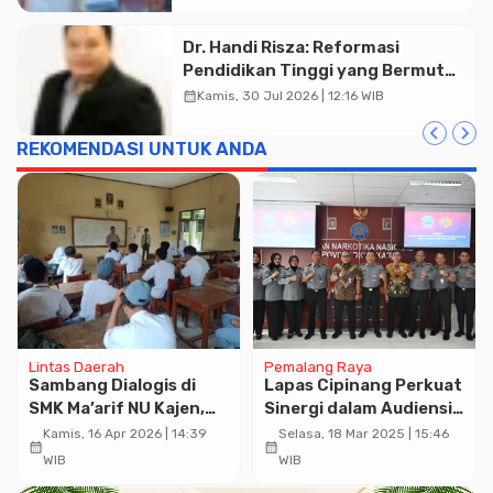
Dr. Handi Risza: Reformasi
Pendidikan Tinggi yang Bermutu
dan Terintegrasi Menuju
calendar_month
Kamis, 30 Jul 2026 | 12:16 WIB
Indonesia Emas 2045
REKOMENDASI UNTUK ANDA
Lintas Daerah
Pemalang Raya
Sambang Dialogis di
Lapas Cipinang Perkuat
SMK Ma’arif NU Kajen,
Sinergi dalam Audiensi
Bhabinkamtibmas
ke BNNP Jakarta untuk
Kamis, 16 Apr 2026 | 14:39
Selasa, 18 Mar 2025 | 15:46
calendar_month
calendar_month
Sampaikan Pesan
Dukung P4GN
WIB
WIB
Kamtibmas ke Pelajar