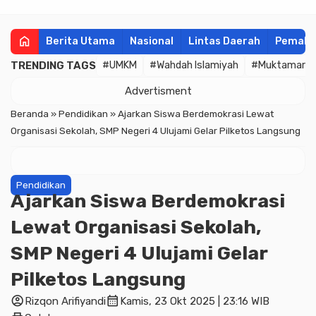
home
Berita Utama
Nasional
Lintas Daerah
Pemala
TRENDING TAGS
#UMKM
#Wahdah Islamiyah
#Muktamar
Advertisment
Beranda
»
Pendidikan
»
Ajarkan Siswa Berdemokrasi Lewat
Organisasi Sekolah, SMP Negeri 4 Ulujami Gelar Pilketos Langsung
Pendidikan
Ajarkan Siswa Berdemokrasi
Lewat Organisasi Sekolah,
SMP Negeri 4 Ulujami Gelar
Pilketos Langsung
account_circle
calendar_month
Rizqon Arifiyandi
Kamis, 23 Okt 2025 | 23:16 WIB