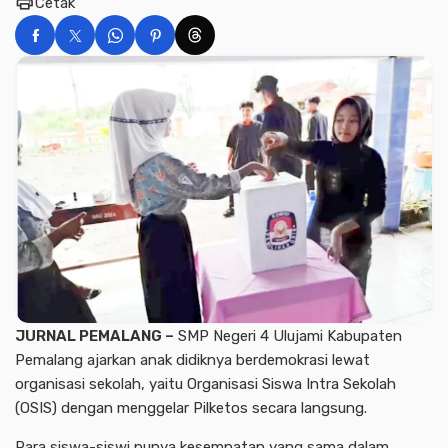
print
Cetak
JURNAL PEMALANG –
SMP Negeri 4 Ulujami Kabupaten
Pemalang ajarkan anak didiknya berdemokrasi lewat
organisasi sekolah, yaitu Organisasi Siswa Intra Sekolah
(OSIS) dengan menggelar Pilketos secara langsung.
Para siswa-siswi punya kesempatan yang sama dalam