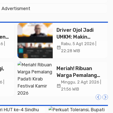
Advertisment
Driver Ojol Jadi
ken
UMKM: Makin
Sejahtera atau
6 |
Rabu, 5 Agt 2026 |
calendar_month
i Rp
Merana? Ini
22:28 WIB
Temuan Diskusi
Paramadina
i,
Meriah! Ribuan
Warga Pemalang
Padati Kirab
6 |
Minggu, 2 Agt 2026 |
calendar_month
in
Festival Kamir
21:56 WIB
ASN
2026
an