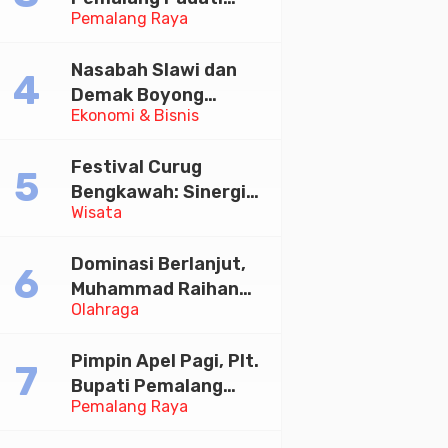
Pemalang Raya
Kirab Festival Kamir
2026
Nasabah Slawi dan
Demak Boyong
Ekonomi & Bisnis
Toyota Innova Zenix
Hybrid di Undian
Festival Curug
Tabungan Bima Bank
Bengkawah: Sinergi
Jateng
Wisata
Desa Sikasur dan
UGM dalam
Dominasi Berlanjut,
Memajukan Wisata
Muhammad Raihan
serta UMKM Lokal
Olahraga
Fadila Sabet Emas
Kyorugi di Asian
Pimpin Apel Pagi, Plt.
Taekwondo Indonesia
Bupati Pemalang
Open 2026
Pemalang Raya
Tekankan Disiplin dan
Soliditas ASN untuk