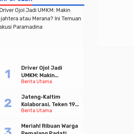
Driver Ojol Jadi
UMKM: Makin
Berita Utama
Sejahtera atau
Merana? Ini Temuan
Jateng-Kaltim
Diskusi Paramadina
Kolaborasi, Teken 19
Berita Utama
Kerja Sama Ekonomi
Senilai Rp 20,2 Triliun
Meriah! Ribuan Warga
Pemalang Padati