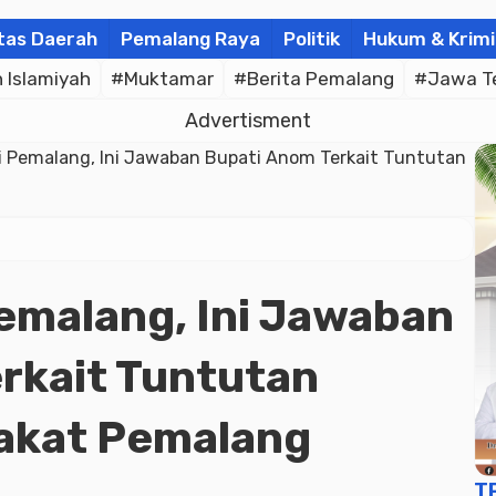
tas Daerah
Pemalang Raya
Politik
Hukum & Krimi
Islamiyah
#Muktamar
#Berita Pemalang
#Jawa T
Advertisment
i Pemalang, Ini Jawaban Bupati Anom Terkait Tuntutan
Pemalang, Ini Jawaban
rkait Tuntutan
rakat Pemalang
T