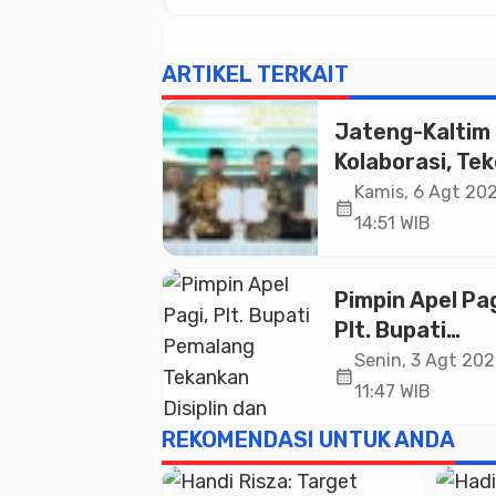
ARTIKEL TERKAIT
Jateng-Kaltim
Kolaborasi, Te
19 Kerja Sama
Kamis, 6 Agt 202
calendar_month
Ekonomi Senila
14:51 WIB
20,2 Triliun
Pimpin Apel Pag
Plt. Bupati
Pemalang
Senin, 3 Agt 202
calendar_month
Tekankan Disipl
11:47 WIB
dan Soliditas 
REKOMENDASI UNTUK ANDA
untuk Pelayan
Publik