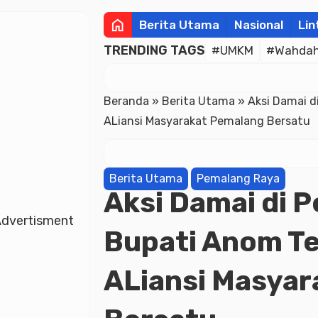
home
Berita Utama
Nasional
Lin
TRENDING TAGS
#UMKM
#Wahdah 
Beranda
»
Berita Utama
»
Aksi Damai d
ALiansi Masyarakat Pemalang Bersatu
Berita Utama
Pemalang Raya
Aksi Damai di 
dvertisment
Bupati Anom Te
ALiansi Masya