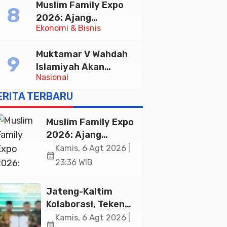
Muslim Family Expo
Pelayanan Publik
2026: Ajang
Ekonomi & Bisnis
Silaturahim dan
Kebangkitan Ekonomi
Muktamar V Wahdah
Halal di Jakarta
Islamiyah Akan
Nasional
Kukuhkan 10.000
Guru Al-Qur’an di
ERITA TERBARU
Masjid Istiqlal
Muslim Family Expo
2026: Ajang
Silaturahim dan
Kamis, 6 Agt 2026 |
calendar_month
Kebangkitan
23:36 WIB
Ekonomi Halal di
Jakarta
Jateng-Kaltim
Kolaborasi, Teken
19 Kerja Sama
Kamis, 6 Agt 2026 |
calendar_month