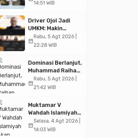
Ekonomi Senilai Rp
14:51 WIB
20,2 Triliun
Driver Ojol Jadi
UMKM: Makin
Sejahtera atau
Rabu, 5 Agt 2026 |
calendar_month
Merana? Ini
22:28 WIB
Temuan Diskusi
Paramadina
Dominasi Berlanjut,
Muhammad Raihan
Fadila Sabet Emas
Rabu, 5 Agt 2026 |
calendar_month
Kyorugi di Asian
21:42 WIB
Taekwondo
Indonesia Open
Muktamar V
2026
Wahdah Islamiyah
Akan Kukuhkan
Selasa, 4 Agt 2026 |
calendar_month
10.000 Guru Al-
14:03 WIB
Qur’an di Masjid