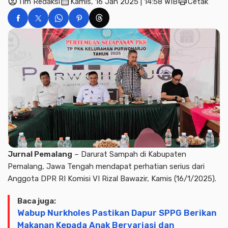
account_circle
calendar_month
print
Tim Redaksi
Kamis, 16 Jan 2025 | 14:58 WIB
Cetak
Jurnal Pemalang
– Darurat Sampah di Kabupaten
Pemalang, Jawa Tengah mendapat perhatian serius dari
Anggota DPR RI Komisi VI Rizal Bawazir, Kamis (16/1/2025).
Baca juga:
Wabup Nurkholes Pastikan Dapur SPPG Berikan
Makanan Kepada Anak Bervariasi dan