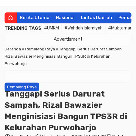
home
Berita Utama
Nasional
Lintas Daerah
Pemala
TRENDING TAGS
#UMKM
#Wahdah Islamiyah
#Muktamar
Advertisment
Beranda
»
Pemalang Raya
»
Tanggapi Serius Darurat Sampah,
Rizal Bawazier Menginisiasi Bangun TPS3R di Kelurahan
Purwoharjo
Pemalang Raya
Tanggapi Serius Darurat
Sampah, Rizal Bawazier
Menginisiasi Bangun TPS3R di
Kelurahan Purwoharjo