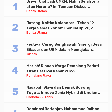
Driver Ojol Jadi UMKM: Makin Sejahtera
atau Merana? Ini Temuan Diskusi
Berita Utama
Paramadina
Jateng-Kaltim Kolaborasi, Teken 19
Kerja Sama Ekonomi Senilai Rp 20,2
Berita Utama
Triliun
Festival Curug Bengkawah: Sinergi Desa
Sikasur dan UGM dalam Memajukan
Wisata
Wisata serta UMKM Lokal
Meriah! Ribuan Warga Pemalang Padati
Kirab Festival Kamir 2026
Pemalang Raya
Nasabah Slawi dan Demak Boyong
Toyota Innova Zenix Hybrid di Undian
Ekonomi & Bisnis
Tabungan Bima Bank Jateng
Dominasi Berlanjut, Muhammad Raihan