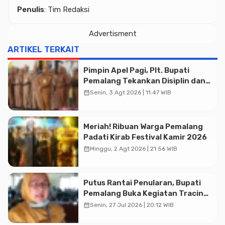
Penulis
: Tim Redaksi
Advertisment
ARTIKEL TERKAIT
Pimpin Apel Pagi, Plt. Bupati
Pemalang Tekankan Disiplin dan
Soliditas ASN untuk Pelayanan
calendar_month
Senin, 3 Agt 2026 | 11:47 WIB
Publik
Meriah! Ribuan Warga Pemalang
Padati Kirab Festival Kamir 2026
calendar_month
Minggu, 2 Agt 2026 | 21:56 WIB
Putus Rantai Penularan, Bupati
Pemalang Buka Kegiatan Tracing
TBC Terintegrasi di Mulyoharjo
calendar_month
Senin, 27 Jul 2026 | 20:12 WIB