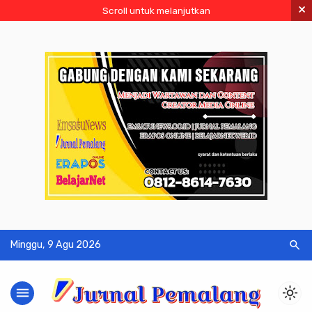
×
Scroll untuk melanjutkan
search
Minggu, 9 Agu 2026
menu
light_mode