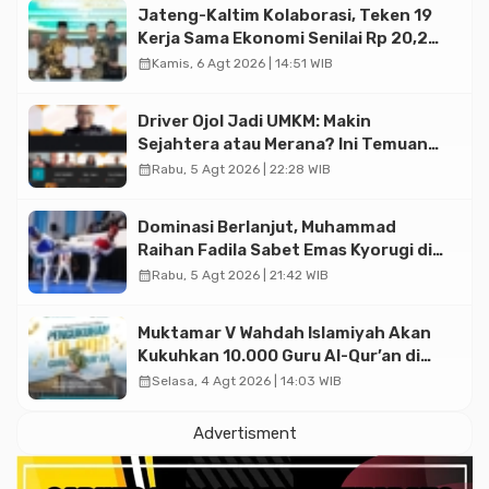
Jateng-Kaltim Kolaborasi, Teken 19
Kerja Sama Ekonomi Senilai Rp 20,2
Triliun
calendar_month
Kamis, 6 Agt 2026 | 14:51 WIB
Driver Ojol Jadi UMKM: Makin
Sejahtera atau Merana? Ini Temuan
Diskusi Paramadina
calendar_month
Rabu, 5 Agt 2026 | 22:28 WIB
Dominasi Berlanjut, Muhammad
Raihan Fadila Sabet Emas Kyorugi di
Asian Taekwondo Indonesia Open
calendar_month
Rabu, 5 Agt 2026 | 21:42 WIB
2026
Muktamar V Wahdah Islamiyah Akan
Kukuhkan 10.000 Guru Al-Qur’an di
Masjid Istiqlal
calendar_month
Selasa, 4 Agt 2026 | 14:03 WIB
Advertisment