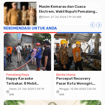
Musim Kemarau dan Cuaca
Ekstrem, Wakil Bupati Pemalang
Ingatkan ASN Waspada Bahaya
calendar_month
Senin, 27 Jul 2026 | 19:36 WIB
Kebakaran
REKOMENDASI UNTUK ANDA
Advertisment
Pemalang Raya
Berita Utama
Happy Karaoke
Percepat Recovery
Terbakar, 8 Mobil
Pasar Kota Wonogiri,
Pemadam Diturunkan
Ahmad Luthfi Berikan
Senin, 27 Jan 2025 | 05:19
Minggu, 12 Okt 2025 | 22:06
calendar_month
calendar_month
Rp 1 Miliar Bangun
WIB
WIB
Sarpras Darurat
Pascakebakaran