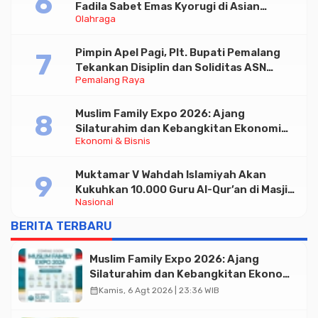
Fadila Sabet Emas Kyorugi di Asian
Olahraga
Taekwondo Indonesia Open 2026
Pimpin Apel Pagi, Plt. Bupati Pemalang
Tekankan Disiplin dan Soliditas ASN
Pemalang Raya
untuk Pelayanan Publik
Muslim Family Expo 2026: Ajang
Silaturahim dan Kebangkitan Ekonomi
Ekonomi & Bisnis
Halal di Jakarta
Muktamar V Wahdah Islamiyah Akan
Kukuhkan 10.000 Guru Al-Qur’an di Masjid
Nasional
Istiqlal
BERITA TERBARU
Muslim Family Expo 2026: Ajang
Silaturahim dan Kebangkitan Ekonomi
Halal di Jakarta
calendar_month
Kamis, 6 Agt 2026 | 23:36 WIB