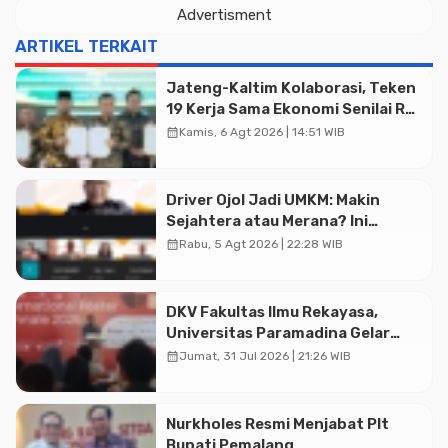
Advertisment
ARTIKEL TERKAIT
Jateng-Kaltim Kolaborasi, Teken
19 Kerja Sama Ekonomi Senilai Rp
20,2 Triliun
calendar_month
Kamis, 6 Agt 2026 | 14:51 WIB
Driver Ojol Jadi UMKM: Makin
Sejahtera atau Merana? Ini
Temuan Diskusi Paramadina
calendar_month
Rabu, 5 Agt 2026 | 22:28 WIB
DKV Fakultas Ilmu Rekayasa,
Universitas Paramadina Gelar
Diskusi Desain
calendar_month
Jumat, 31 Jul 2026 | 21:26 WIB
Nurkholes Resmi Menjabat Plt
Bupati Pemalang