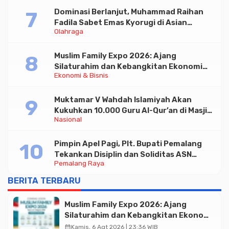
Dominasi Berlanjut, Muhammad Raihan
Fadila Sabet Emas Kyorugi di Asian
Olahraga
Taekwondo Indonesia Open 2026
Muslim Family Expo 2026: Ajang
Silaturahim dan Kebangkitan Ekonomi
Ekonomi & Bisnis
Halal di Jakarta
Muktamar V Wahdah Islamiyah Akan
Kukuhkan 10.000 Guru Al-Qur’an di Masjid
Nasional
Istiqlal
Pimpin Apel Pagi, Plt. Bupati Pemalang
Tekankan Disiplin dan Soliditas ASN
Pemalang Raya
untuk Pelayanan Publik
BERITA TERBARU
Muslim Family Expo 2026: Ajang
Silaturahim dan Kebangkitan Ekonomi
Halal di Jakarta
calendar_month
Kamis, 6 Agt 2026 | 23:36 WIB