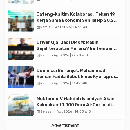
Jateng-Kaltim Kolaborasi, Teken 19
Kerja Sama Ekonomi Senilai Rp 20,2
Triliun
calendar_month
Kamis, 6 Agt 2026 | 14:51 WIB
Driver Ojol Jadi UMKM: Makin
Sejahtera atau Merana? Ini Temuan
Diskusi Paramadina
calendar_month
Rabu, 5 Agt 2026 | 22:28 WIB
Dominasi Berlanjut, Muhammad
Raihan Fadila Sabet Emas Kyorugi di
Asian Taekwondo Indonesia Open
calendar_month
Rabu, 5 Agt 2026 | 21:42 WIB
2026
Muktamar V Wahdah Islamiyah Akan
Kukuhkan 10.000 Guru Al-Qur’an di
Masjid Istiqlal
calendar_month
Selasa, 4 Agt 2026 | 14:03 WIB
Advertisment