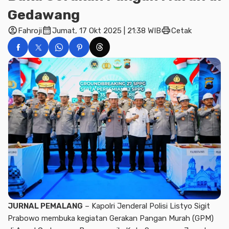
Gedawang
account_circle
calendar_month
print
Fahroji
Jumat, 17 Okt 2025 | 21:38 WIB
Cetak
JURNAL PEMALANG
– Kapolri Jenderal Polisi Listyo Sigit
Prabowo membuka kegiatan Gerakan Pangan Murah (GPM)