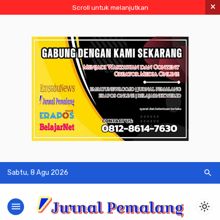
×
Scroll untuk melanjutkan
search
Sabtu, 8 Agu 2026
menu
light_mode