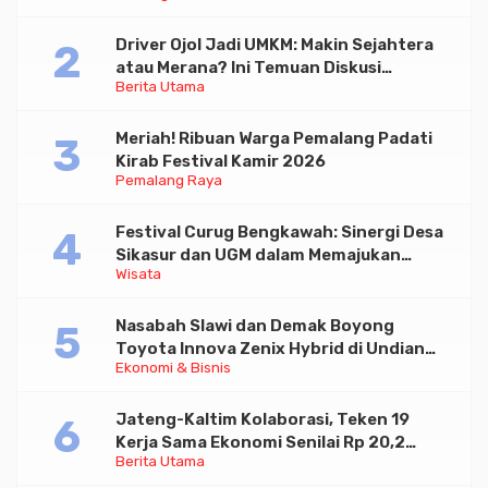
Driver Ojol Jadi UMKM: Makin Sejahtera
atau Merana? Ini Temuan Diskusi
Berita Utama
Paramadina
Meriah! Ribuan Warga Pemalang Padati
Kirab Festival Kamir 2026
Pemalang Raya
Festival Curug Bengkawah: Sinergi Desa
Sikasur dan UGM dalam Memajukan
Wisata
Wisata serta UMKM Lokal
Nasabah Slawi dan Demak Boyong
Toyota Innova Zenix Hybrid di Undian
Ekonomi & Bisnis
Tabungan Bima Bank Jateng
Jateng-Kaltim Kolaborasi, Teken 19
Kerja Sama Ekonomi Senilai Rp 20,2
Berita Utama
Triliun