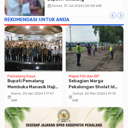
calendar_month
Jumat, 31 Jul 2026 | 20:08 WIB
REKOMENDASI UNTUK ANDA
Pemalang Raya
Mapel PAI dan BP
Bupati Pemalang
Sebagian Warga
Membuka Manasik Haji
Pekalongan Sholat Id
Bagi Jama’ah Calon Haji
Hari Ini, Polres Berikan
Kamis, 25 Apr 2024 | 17:57
Jumat, 20 Mar 2026 | 19:10
calendar_month
calendar_month
Kabupaten Pemalang
Pengamanan Maksimal
WIB
WIB