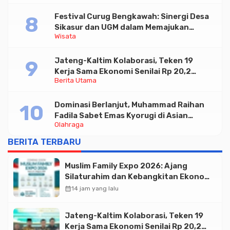
Festival Curug Bengkawah: Sinergi Desa
Sikasur dan UGM dalam Memajukan
Wisata
Wisata serta UMKM Lokal
Jateng-Kaltim Kolaborasi, Teken 19
Kerja Sama Ekonomi Senilai Rp 20,2
Berita Utama
Triliun
Dominasi Berlanjut, Muhammad Raihan
Fadila Sabet Emas Kyorugi di Asian
Olahraga
Taekwondo Indonesia Open 2026
BERITA TERBARU
Muslim Family Expo 2026: Ajang
Silaturahim dan Kebangkitan Ekonomi
Halal di Jakarta
calendar_month
14 jam yang lalu
Jateng-Kaltim Kolaborasi, Teken 19
Kerja Sama Ekonomi Senilai Rp 20,2