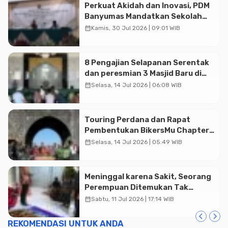
Perkuat Akidah dan Inovasi, PDM
Banyumas Mandatkan Sekolah
Muhammadiyah Jadi Pilihan
calendar_month
Kamis, 30 Jul 2026 | 09:01 WIB
Utama Umat
Advertisment
8 Pengajian Selapanan Serentak
dan peresmian 3 Masjid Baru di
Banyumas
calendar_month
Selasa, 14 Jul 2026 | 06:08 WIB
Touring Perdana dan Rapat
Pembentukan BikersMu Chapter
Temanggung Korwil Jateng :
calendar_month
Selasa, 14 Jul 2026 | 05:49 WIB
Dakwah di Atas Roda
Meninggal karena Sakit, Seorang
Perempuan Ditemukan Tak
Bernyawa di Rumah Warga
calendar_month
Sabtu, 11 Jul 2026 | 17:14 WIB
Karanganyar
REKOMENDASI UNTUK ANDA