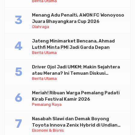
Berita Utama
Menang Adu Penalti, AWON FC Wonoyoso
Juara Bhayangkara Cup 2026
Olahraga
Jateng Minimarket Bencana, Ahmad
Luthfi Minta PMI Jadi Garda Depan
Berita Utama
Driver Ojol Jadi UMKM: Makin Sejahtera
atau Merana? Ini Temuan Diskusi
Berita Utama
Paramadina
Meriah! Ribuan Warga Pemalang Padati
Kirab Festival Kamir 2026
Pemalang Raya
Nasabah Slawi dan Demak Boyong
Toyota Innova Zenix Hybrid di Undian
Ekonomi & Bisnis
Tabungan Bima Bank Jateng