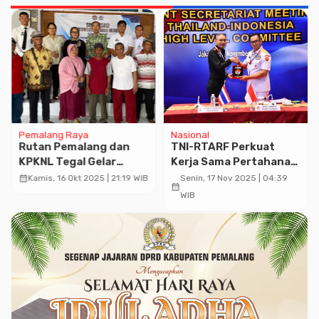
Pemalang Raya
Nasional
Rutan Pemalang dan
TNI-RTARF Perkuat
KPKNL Tegal Gelar
Kerja Sama Pertahanan
Sosialisasi
Melalui JSM Ke-11 HLC
calendar_month
Kamis, 16 Okt 2025 | 21:19 WIB
Senin, 17 Nov 2025 | 04:39
calendar_month
Pemanfaatan Tanah
THAINESIA
WIB
Negara