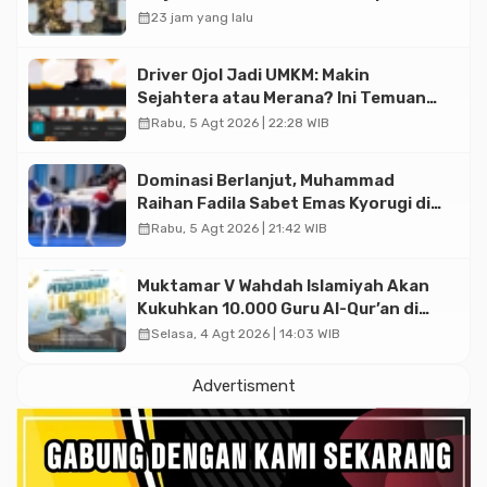
Triliun
calendar_month
23 jam yang lalu
Driver Ojol Jadi UMKM: Makin
Sejahtera atau Merana? Ini Temuan
Diskusi Paramadina
calendar_month
Rabu, 5 Agt 2026 | 22:28 WIB
Dominasi Berlanjut, Muhammad
Raihan Fadila Sabet Emas Kyorugi di
Asian Taekwondo Indonesia Open
calendar_month
Rabu, 5 Agt 2026 | 21:42 WIB
2026
Muktamar V Wahdah Islamiyah Akan
Kukuhkan 10.000 Guru Al-Qur’an di
Masjid Istiqlal
calendar_month
Selasa, 4 Agt 2026 | 14:03 WIB
Advertisment