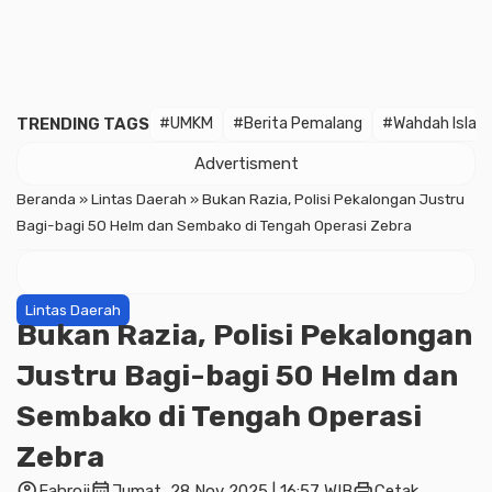
TRENDING TAGS
#UMKM
#Berita Pemalang
#Wahdah Islam
Advertisment
Beranda
»
Lintas Daerah
»
Bukan Razia, Polisi Pekalongan Justru
Bagi-bagi 50 Helm dan Sembako di Tengah Operasi Zebra
Lintas Daerah
Bukan Razia, Polisi Pekalongan
Justru Bagi-bagi 50 Helm dan
Sembako di Tengah Operasi
Zebra
account_circle
calendar_month
print
Fahroji
Jumat, 28 Nov 2025 | 16:57 WIB
Cetak