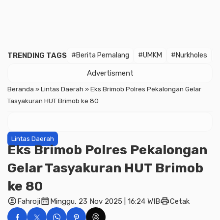
TRENDING TAGS
#Berita Pemalang
#UMKM
#Nurkholes
Advertisment
Beranda
»
Lintas Daerah
»
Eks Brimob Polres Pekalongan Gelar
Tasyakuran HUT Brimob ke 80
Lintas Daerah
Eks Brimob Polres Pekalongan
Gelar Tasyakuran HUT Brimob
ke 80
account_circle
calendar_month
print
Fahroji
Minggu, 23 Nov 2025 | 16:24 WIB
Cetak