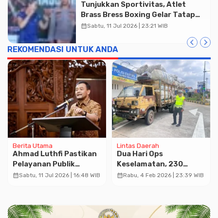
Tunjukkan Sportivitas, Atlet
Brass Bress Boxing Gelar Tatap
Muka Resmi di Kajen
calendar_month
Sabtu, 11 Jul 2026 | 23:21 WIB
REKOMENDASI UNTUK ANDA
Berita Utama
Lintas Daerah
Ahmad Luthfi Pastikan
Dua Hari Ops
Pelayanan Publik
Keselamatan, 230
Sukoharjo Tetap
Pengendara di
calendar_month
calendar_month
Sabtu, 11 Jul 2026 | 16:48 WIB
Rabu, 4 Feb 2026 | 23:39 WIB
Normal Pasca
Pekalongan Kena
Penetapan Tersangka
Tilang, 165 Lainnya
Bupati
Ditegur!