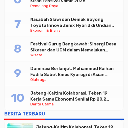
Kirab Festival Kamir 2026
Pemalang Raya
Nasabah Slawi dan Demak Boyong
Toyota Innova Zenix Hybrid di Undian
Ekonomi & Bisnis
Tabungan Bima Bank Jateng
Festival Curug Bengkawah: Sinergi Desa
Sikasur dan UGM dalam Memajukan
Wisata
Wisata serta UMKM Lokal
Dominasi Berlanjut, Muhammad Raihan
Fadila Sabet Emas Kyorugi di Asian
Olahraga
Taekwondo Indonesia Open 2026
Jateng-Kaltim Kolaborasi, Teken 19
Kerja Sama Ekonomi Senilai Rp 20,2
Berita Utama
Triliun
BERITA TERBARU
Jateng-Kaltim Kolaborasi, Teken 19