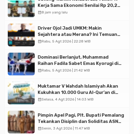
Kerja Sama Ekonomi Senilai Rp 20,2
Triliun
calendar_month
8 jam yang lalu
Driver Ojol Jadi UMKM: Makin
Sejahtera atau Merana? Ini Temuan
Diskusi Paramadina
calendar_month
Rabu, 5 Agt 2026 | 22:28 WIB
Dominasi Berlanjut, Muhammad
Raihan Fadila Sabet Emas Kyorugi di
Asian Taekwondo Indonesia Open
calendar_month
Rabu, 5 Agt 2026 | 21:42 WIB
2026
Muktamar V Wahdah Islamiyah Akan
Kukuhkan 10.000 Guru Al-Qur’an di
Masjid Istiqlal
calendar_month
Selasa, 4 Agt 2026 | 14:03 WIB
Pimpin Apel Pagi, Plt. Bupati Pemalang
Tekankan Disiplin dan Soliditas ASN
untuk Pelayanan Publik
calendar_month
Senin, 3 Agt 2026 | 11:47 WIB