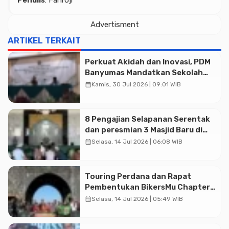
Advertisment
ARTIKEL TERKAIT
Perkuat Akidah dan Inovasi, PDM
Advertisment
Banyumas Mandatkan Sekolah
Muhammadiyah Jadi Pilihan
calendar_month
Kamis, 30 Jul 2026 | 09:01 WIB
Utama Umat
8 Pengajian Selapanan Serentak
dan peresmian 3 Masjid Baru di
Banyumas
calendar_month
Selasa, 14 Jul 2026 | 06:08 WIB
Touring Perdana dan Rapat
Pembentukan BikersMu Chapter
Temanggung Korwil Jateng :
calendar_month
Selasa, 14 Jul 2026 | 05:49 WIB
Dakwah di Atas Roda