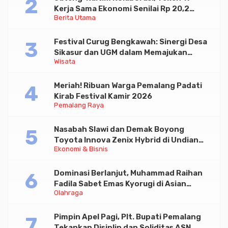
Kerja Sama Ekonomi Senilai Rp 20,2
Berita Utama
Triliun
Festival Curug Bengkawah: Sinergi Desa
Sikasur dan UGM dalam Memajukan
Wisata
Wisata serta UMKM Lokal
Meriah! Ribuan Warga Pemalang Padati
Kirab Festival Kamir 2026
Pemalang Raya
Nasabah Slawi dan Demak Boyong
Toyota Innova Zenix Hybrid di Undian
Ekonomi & Bisnis
Tabungan Bima Bank Jateng
Dominasi Berlanjut, Muhammad Raihan
Fadila Sabet Emas Kyorugi di Asian
Olahraga
Taekwondo Indonesia Open 2026
Pimpin Apel Pagi, Plt. Bupati Pemalang
Tekankan Disiplin dan Soliditas ASN