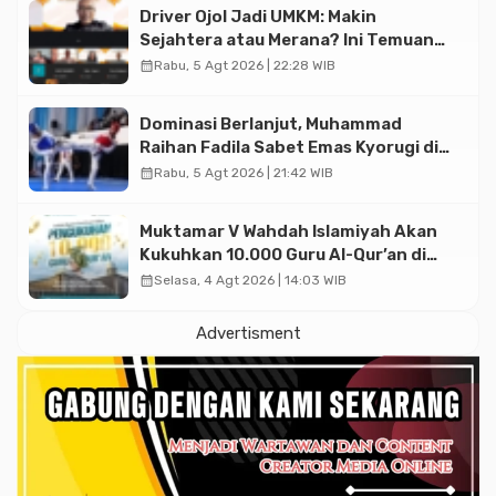
Driver Ojol Jadi UMKM: Makin
Sejahtera atau Merana? Ini Temuan
Diskusi Paramadina
calendar_month
Rabu, 5 Agt 2026 | 22:28 WIB
Dominasi Berlanjut, Muhammad
Raihan Fadila Sabet Emas Kyorugi di
Asian Taekwondo Indonesia Open
calendar_month
Rabu, 5 Agt 2026 | 21:42 WIB
2026
Muktamar V Wahdah Islamiyah Akan
Kukuhkan 10.000 Guru Al-Qur’an di
Masjid Istiqlal
calendar_month
Selasa, 4 Agt 2026 | 14:03 WIB
Advertisment