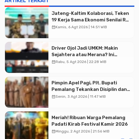
ARTIKEL TERKAIT
Jateng-Kaltim Kolaborasi, Teken
19 Kerja Sama Ekonomi Senilai Rp
20,2 Triliun
calendar_month
Kamis, 6 Agt 2026 | 14:51 WIB
Driver Ojol Jadi UMKM: Makin
Sejahtera atau Merana? Ini
Temuan Diskusi Paramadina
calendar_month
Rabu, 5 Agt 2026 | 22:28 WIB
Pimpin Apel Pagi, Plt. Bupati
Pemalang Tekankan Disiplin dan
Soliditas ASN untuk Pelayanan
calendar_month
Senin, 3 Agt 2026 | 11:47 WIB
Publik
Meriah! Ribuan Warga Pemalang
Padati Kirab Festival Kamir 2026
calendar_month
Minggu, 2 Agt 2026 | 21:56 WIB