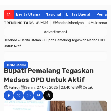
home
Berita Utama
Nasional
Lintas Daerah
Pemala
TRENDING TAGS
#UMKM
#Wahdah Islamiyah
#Muktamar
Advertisment
Beranda
»
Berita Utama
»
Bupati Pemalang Tegaskan Medsos OPD
Untuk Aktif
Berita Utama
Bupati Pemalang Tegaskan
Medsos OPD Untuk Aktif
account_circle
calendar_month
print
Fahroji
Senin, 27 Okt 2025 | 23:40 WIB
Cetak