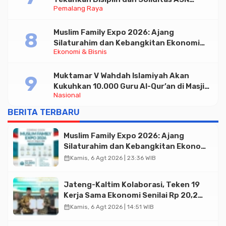
Pemalang Raya
untuk Pelayanan Publik
Muslim Family Expo 2026: Ajang
Silaturahim dan Kebangkitan Ekonomi
Ekonomi & Bisnis
Halal di Jakarta
Muktamar V Wahdah Islamiyah Akan
Kukuhkan 10.000 Guru Al-Qur’an di Masjid
Nasional
Istiqlal
BERITA TERBARU
Muslim Family Expo 2026: Ajang
Silaturahim dan Kebangkitan Ekonomi
Halal di Jakarta
calendar_month
Kamis, 6 Agt 2026 | 23:36 WIB
Jateng-Kaltim Kolaborasi, Teken 19
Kerja Sama Ekonomi Senilai Rp 20,2
Triliun
calendar_month
Kamis, 6 Agt 2026 | 14:51 WIB