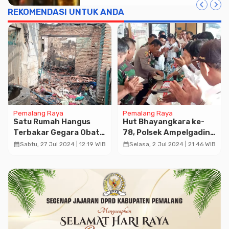
REKOMENDASI UNTUK ANDA
Advertisment
Pemalang Raya
Pemalang Raya
Satu Rumah Hangus
Hut Bhayangkara ke-
Terbakar Gegara Obat
78, Polsek Ampelgading
Nyamuk Bakar
Dapat Surprise dari
calendar_month
calendar_month
Sabtu, 27 Jul 2024 | 12:19 WIB
Selasa, 2 Jul 2024 | 21:46 WIB
Kades