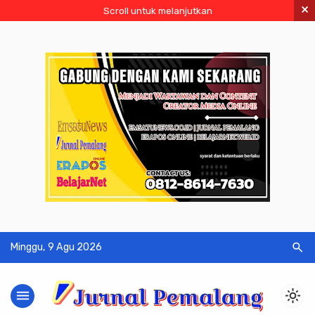
×
Scroll untuk melanjutkan
search
Minggu, 9 Agu 2026
menu
light_mode