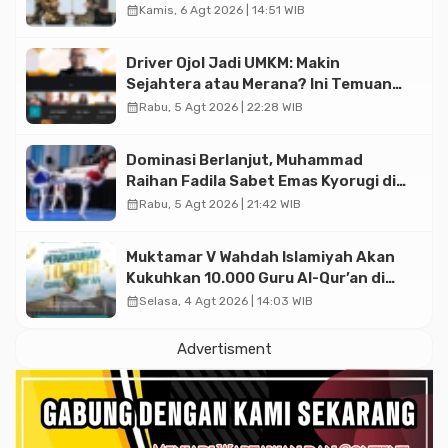
Triliun
calendar_month
Kamis, 6 Agt 2026 | 14:51 WIB
Driver Ojol Jadi UMKM: Makin
Sejahtera atau Merana? Ini Temuan
Diskusi Paramadina
calendar_month
Rabu, 5 Agt 2026 | 22:28 WIB
Dominasi Berlanjut, Muhammad
Raihan Fadila Sabet Emas Kyorugi di
Asian Taekwondo Indonesia Open
calendar_month
Rabu, 5 Agt 2026 | 21:42 WIB
2026
Muktamar V Wahdah Islamiyah Akan
Kukuhkan 10.000 Guru Al-Qur’an di
Masjid Istiqlal
calendar_month
Selasa, 4 Agt 2026 | 14:03 WIB
Advertisment