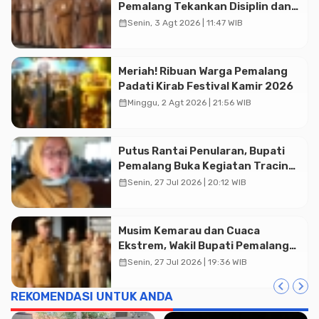
Pemalang Tekankan Disiplin dan
Soliditas ASN untuk Pelayanan
calendar_month
Senin, 3 Agt 2026 | 11:47 WIB
Publik
Meriah! Ribuan Warga Pemalang
Padati Kirab Festival Kamir 2026
calendar_month
Minggu, 2 Agt 2026 | 21:56 WIB
Putus Rantai Penularan, Bupati
Pemalang Buka Kegiatan Tracing
TBC Terintegrasi di Mulyoharjo
calendar_month
Senin, 27 Jul 2026 | 20:12 WIB
Advertisment
Musim Kemarau dan Cuaca
Ekstrem, Wakil Bupati Pemalang
Ingatkan ASN Waspada Bahaya
calendar_month
Senin, 27 Jul 2026 | 19:36 WIB
Kebakaran
REKOMENDASI UNTUK ANDA