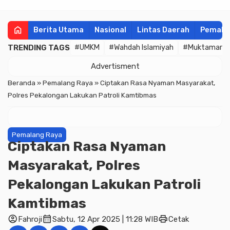
home
Berita Utama
Nasional
Lintas Daerah
Pemala
TRENDING TAGS
#UMKM
#Wahdah Islamiyah
#Muktamar
Advertisment
Beranda
»
Pemalang Raya
»
Ciptakan Rasa Nyaman Masyarakat,
Polres Pekalongan Lakukan Patroli Kamtibmas
Pemalang Raya
Ciptakan Rasa Nyaman
Masyarakat, Polres
Pekalongan Lakukan Patroli
Kamtibmas
account_circle
calendar_month
print
Fahroji
Sabtu, 12 Apr 2025 | 11:28 WIB
Cetak