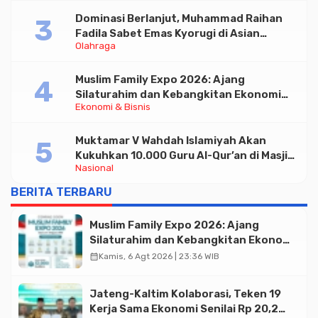
Dominasi Berlanjut, Muhammad Raihan
Fadila Sabet Emas Kyorugi di Asian
Olahraga
Taekwondo Indonesia Open 2026
Muslim Family Expo 2026: Ajang
Silaturahim dan Kebangkitan Ekonomi
Ekonomi & Bisnis
Halal di Jakarta
Muktamar V Wahdah Islamiyah Akan
Kukuhkan 10.000 Guru Al-Qur’an di Masjid
Nasional
Istiqlal
BERITA TERBARU
Muslim Family Expo 2026: Ajang
Silaturahim dan Kebangkitan Ekonomi
Halal di Jakarta
calendar_month
Kamis, 6 Agt 2026 | 23:36 WIB
Jateng-Kaltim Kolaborasi, Teken 19
Kerja Sama Ekonomi Senilai Rp 20,2