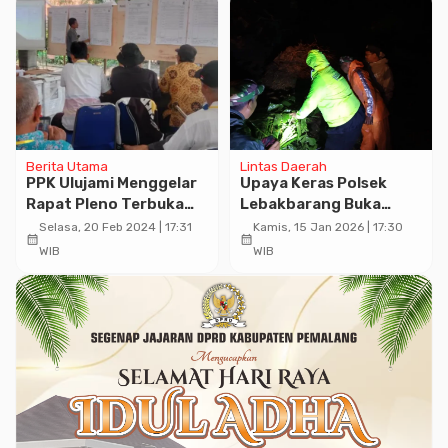
Berita Utama
Lintas Daerah
PPK Ulujami Menggelar
Upaya Keras Polsek
Rapat Pleno Terbuka
Lebakbarang Buka
Hasil Pemilu 2024
Jalur Terisolasi Akibat
Selasa, 20 Feb 2024 | 17:31
Kamis, 15 Jan 2026 | 17:30
calendar_month
calendar_month
Longsor
WIB
WIB