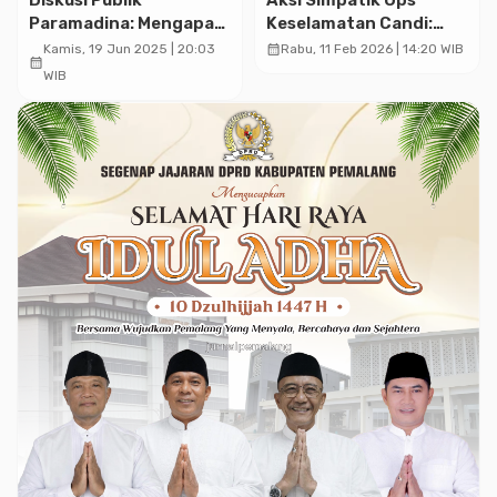
Paramadina: Mengapa
Keselamatan Candi:
Indonesia Tertinggal
Polisi Periksa Bus
calendar_month
Kamis, 19 Jun 2025 | 20:03
Rabu, 11 Feb 2026 | 14:20 WIB
calendar_month
dalam Transisi Energi?
Sambil Bagi-bagi
WIB
Vitamin Gratis