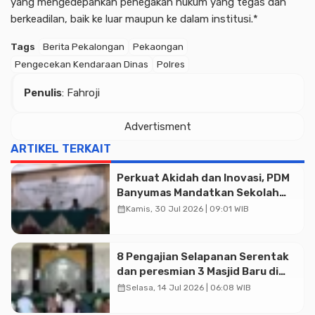
yang mengedepankan penegakan hukum yang tegas dan
berkeadilan, baik ke luar maupun ke dalam institusi.*
Tags
Berita Pekalongan
Pekaongan
Pengecekan Kendaraan Dinas
Polres
Penulis
: Fahroji
Advertisment
ARTIKEL TERKAIT
Perkuat Akidah dan Inovasi, PDM
Banyumas Mandatkan Sekolah
Muhammadiyah Jadi Pilihan
calendar_month
Kamis, 30 Jul 2026 | 09:01 WIB
Utama Umat
8 Pengajian Selapanan Serentak
dan peresmian 3 Masjid Baru di
Banyumas
calendar_month
Selasa, 14 Jul 2026 | 06:08 WIB