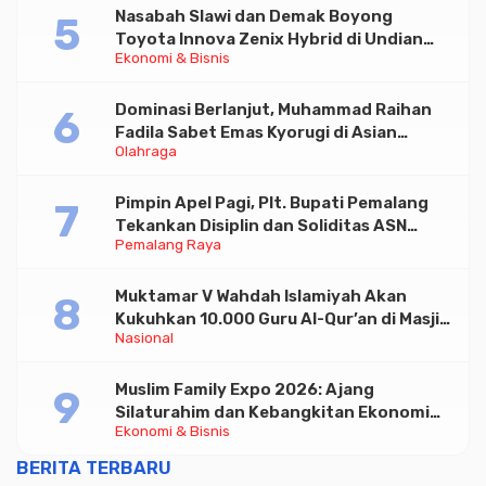
Nasabah Slawi dan Demak Boyong
Toyota Innova Zenix Hybrid di Undian
Ekonomi & Bisnis
Tabungan Bima Bank Jateng
Dominasi Berlanjut, Muhammad Raihan
Fadila Sabet Emas Kyorugi di Asian
Olahraga
Taekwondo Indonesia Open 2026
Pimpin Apel Pagi, Plt. Bupati Pemalang
Tekankan Disiplin dan Soliditas ASN
Pemalang Raya
untuk Pelayanan Publik
Muktamar V Wahdah Islamiyah Akan
Kukuhkan 10.000 Guru Al-Qur’an di Masjid
Nasional
Istiqlal
Muslim Family Expo 2026: Ajang
Silaturahim dan Kebangkitan Ekonomi
Ekonomi & Bisnis
Halal di Jakarta
BERITA TERBARU