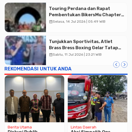
Touring Perdana dan Rapat
Pembentukan BikersMu Chapter
Temanggung Korwil Jateng :
calendar_month
Selasa, 14 Jul 2026 | 05:49 WIB
Dakwah di Atas Roda
Tunjukkan Sportivitas, Atlet
Advertisment
Brass Bress Boxing Gelar Tatap
Muka Resmi di Kajen
calendar_month
Sabtu, 11 Jul 2026 | 23:21 WIB
REKOMENDASI UNTUK ANDA
Berita Utama
Lintas Daerah
Diskusi Publik
Aksi Simpatik Ops