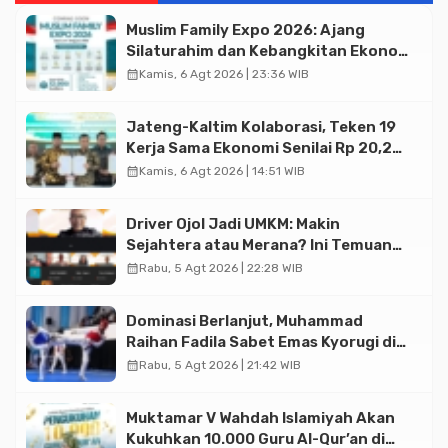
Muslim Family Expo 2026: Ajang
Silaturahim dan Kebangkitan Ekonomi
Halal di Jakarta
calendar_month
Kamis, 6 Agt 2026 | 23:36 WIB
Jateng-Kaltim Kolaborasi, Teken 19
Kerja Sama Ekonomi Senilai Rp 20,2
Triliun
calendar_month
Kamis, 6 Agt 2026 | 14:51 WIB
Driver Ojol Jadi UMKM: Makin
Sejahtera atau Merana? Ini Temuan
Diskusi Paramadina
calendar_month
Rabu, 5 Agt 2026 | 22:28 WIB
Dominasi Berlanjut, Muhammad
Raihan Fadila Sabet Emas Kyorugi di
Asian Taekwondo Indonesia Open
calendar_month
Rabu, 5 Agt 2026 | 21:42 WIB
2026
Muktamar V Wahdah Islamiyah Akan
Kukuhkan 10.000 Guru Al-Qur’an di