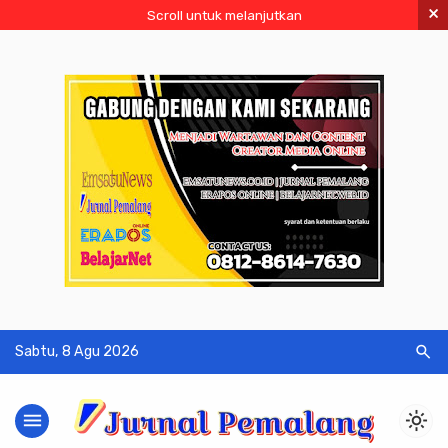
×
Scroll untuk melanjutkan
search
Sabtu, 8 Agu 2026
menu
light_mode