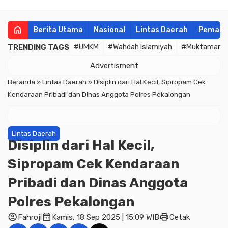
home
Berita Utama
Nasional
Lintas Daerah
Pemala
TRENDING TAGS
#UMKM
#Wahdah Islamiyah
#Muktamar
Advertisment
Beranda
»
Lintas Daerah
»
Disiplin dari Hal Kecil, Sipropam Cek
Kendaraan Pribadi dan Dinas Anggota Polres Pekalongan
Lintas Daerah
Disiplin dari Hal Kecil,
Sipropam Cek Kendaraan
Pribadi dan Dinas Anggota
Polres Pekalongan
account_circle
calendar_month
print
Fahroji
Kamis, 18 Sep 2025 | 15:09 WIB
Cetak