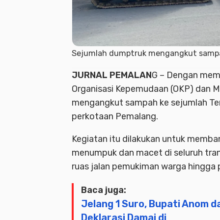
Sejumlah dumptruk mengangkut sampah
JURNAL PEMALAN
G – Dengan memb
Organisasi Kepemudaan (OKP) dan M
mengangkut sampah ke sejumlah Te
perkotaan Pemalang.
Kegiatan itu dilakukan untuk memb
menumpuk dan macet di seluruh tra
ruas jalan pemukiman warga hingga
Baca juga:
Jelang 1 Suro, Bupati Anom d
Deklarasi Damai di