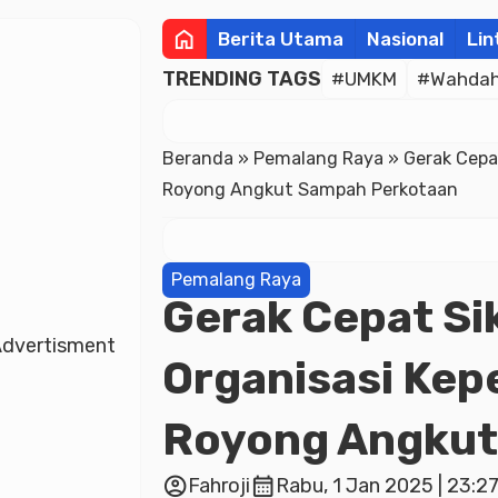
home
Berita Utama
Nasional
Lin
TRENDING TAGS
#UMKM
#Wahdah 
Beranda
»
Pemalang Raya
»
Gerak Cepa
Royong Angkut Sampah Perkotaan
Pemalang Raya
Gerak Cepat Si
dvertisment
Organisasi Ke
Royong Angkut
account_circle
calendar_month
Fahroji
Rabu, 1 Jan 2025 | 23:2