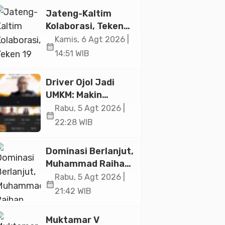
Jakarta
Jateng-Kaltim
Kolaborasi, Teken
19 Kerja Sama
Kamis, 6 Agt 2026 |
calendar_month
Ekonomi Senilai Rp
14:51 WIB
20,2 Triliun
Driver Ojol Jadi
UMKM: Makin
Sejahtera atau
Rabu, 5 Agt 2026 |
calendar_month
Merana? Ini
22:28 WIB
Temuan Diskusi
Paramadina
Dominasi Berlanjut,
Muhammad Raihan
Fadila Sabet Emas
Rabu, 5 Agt 2026 |
calendar_month
Kyorugi di Asian
21:42 WIB
Taekwondo
Indonesia Open
Muktamar V