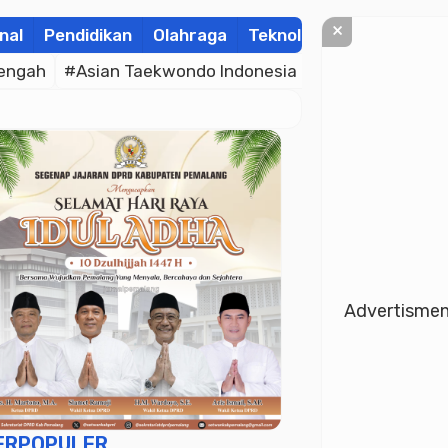
×
nal
Pendidikan
Olahraga
Teknologi
Kolom
Wis
engah
#Asian Taekwondo Indonesia Open Championsh
Advertisme
ERPOPULER