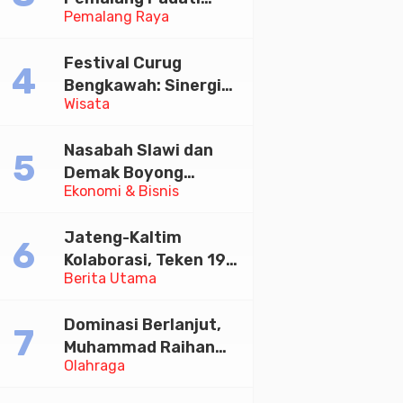
Pemalang Raya
Kirab Festival Kamir
2026
Festival Curug
Bengkawah: Sinergi
Wisata
Desa Sikasur dan
UGM dalam
Nasabah Slawi dan
Memajukan Wisata
Demak Boyong
serta UMKM Lokal
Ekonomi & Bisnis
Toyota Innova Zenix
Hybrid di Undian
Jateng-Kaltim
Tabungan Bima Bank
Kolaborasi, Teken 19
Jateng
Berita Utama
Kerja Sama Ekonomi
Senilai Rp 20,2 Triliun
Dominasi Berlanjut,
Muhammad Raihan
Olahraga
Fadila Sabet Emas
Kyorugi di Asian