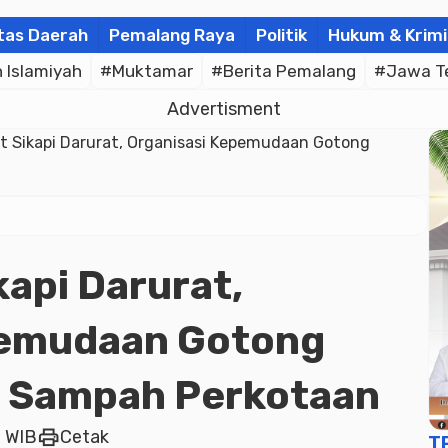
tas Daerah
Pemalang Raya
Politik
Hukum & Krimi
Islamiyah
#Muktamar
#Berita Pemalang
#Jawa T
Advertisment
t Sikapi Darurat, Organisasi Kepemudaan Gotong
kapi Darurat,
pemudaan Gotong
 Sampah Perkotaan
print
7 WIB
Cetak
T