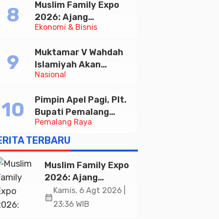
Muslim Family Expo
Taekwondo Indonesia
2026: Ajang
Open 2026
Ekonomi & Bisnis
Silaturahim dan
Kebangkitan Ekonomi
Muktamar V Wahdah
Halal di Jakarta
Islamiyah Akan
Nasional
Kukuhkan 10.000
Guru Al-Qur’an di
Pimpin Apel Pagi, Plt.
Masjid Istiqlal
Bupati Pemalang
Pemalang Raya
Tekankan Disiplin dan
Soliditas ASN untuk
ERITA TERBARU
Pelayanan Publik
Muslim Family Expo
2026: Ajang
Silaturahim dan
Kamis, 6 Agt 2026 |
calendar_month
Kebangkitan
23:36 WIB
Ekonomi Halal di