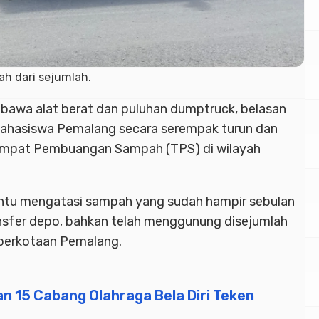
 dari sejumlah.
awa alat berat dan puluhan dumptruck, belasan
ahasiswa Pemalang secara serempak turun dan
mpat Pembuangan Sampah (TPS) di wilayah
antu mengatasi sampah yang sudah hampir sebulan
nsfer depo, bahkan telah menggunung disejumlah
 perkotaan Pemalang.
an 15 Cabang Olahraga Bela Diri Teken