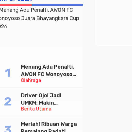
Menang Adu Penalti,
AWON FC Wonoyoso
Olahraga
Juara Bhayangkara
Cup 2026
Driver Ojol Jadi
UMKM: Makin
Berita Utama
Sejahtera atau
Merana? Ini Temuan
Meriah! Ribuan Warga
Diskusi Paramadina
Pemalang Padati