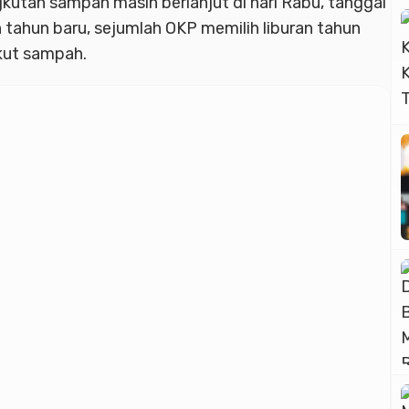
Advertisment
gkutan sampah masih berlanjut di hari Rabu, tanggal
tahun baru, sejumlah OKP memilih liburan tahun
kut sampah.