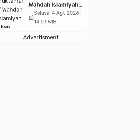
2026
Wahdah Islamiyah
Akan Kukuhkan
Selasa, 4 Agt 2026 |
calendar_month
10.000 Guru Al-
14:03 WIB
Qur’an di Masjid
Istiqlal
Advertisment