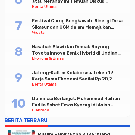
atau Merana? Ini Temuan Diskusi
Berita Utama
Paramadina
Festival Curug Bengkawah: Sinergi Desa
Sikasur dan UGM dalam Memajukan
Wisata
Wisata serta UMKM Lokal
Nasabah Slawi dan Demak Boyong
Toyota Innova Zenix Hybrid di Undian
Ekonomi & Bisnis
Tabungan Bima Bank Jateng
Jateng-Kaltim Kolaborasi, Teken 19
Kerja Sama Ekonomi Senilai Rp 20,2
Berita Utama
Triliun
Dominasi Berlanjut, Muhammad Raihan
Fadila Sabet Emas Kyorugi di Asian
Olahraga
Taekwondo Indonesia Open 2026
BERITA TERBARU
Muslim Family Expo 2026: Ajang