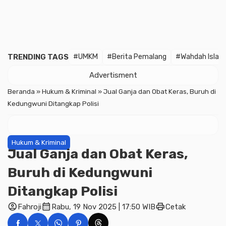
TRENDING TAGS
#UMKM
#Berita Pemalang
#Wahdah Islam
Advertisment
Beranda
»
Hukum & Kriminal
»
Jual Ganja dan Obat Keras, Buruh di
Kedungwuni Ditangkap Polisi
Hukum & Kriminal
Jual Ganja dan Obat Keras,
Buruh di Kedungwuni
Ditangkap Polisi
account_circle
calendar_month
print
Fahroji
Rabu, 19 Nov 2025 | 17:50 WIB
Cetak