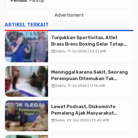
Penulis
: Fahroji
Advertisment
ARTIKEL TERKAIT
Tunjukkan Sportivitas, Atlet
Advertisment
Brass Bress Boxing Gelar Tatap
Muka Resmi di Kajen
calendar_month
Sabtu, 11 Jul 2026 | 23:21 WIB
Meninggal karena Sakit, Seorang
Perempuan Ditemukan Tak
Bernyawa di Rumah Warga
calendar_month
Sabtu, 11 Jul 2026 | 17:14 WIB
Karanganyar
Lewat Podcast, Diskominfo
Pemalang Ajak Masyarakat
Bersinergi Gempur Rokok Ilegal
calendar_month
Senin, 29 Jun 2026 | 19:40 WIB