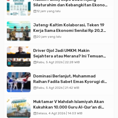
Silaturahim dan Kebangkitan Ekonomi
Halal di Jakarta
calendar_month
12 jam yang lalu
Jateng-Kaltim Kolaborasi, Teken 19
Kerja Sama Ekonomi Senilai Rp 20,2
Triliun
calendar_month
20 jam yang lalu
Driver Ojol Jadi UMKM: Makin
Sejahtera atau Merana? Ini Temuan
Diskusi Paramadina
calendar_month
Rabu, 5 Agt 2026 | 22:28 WIB
Dominasi Berlanjut, Muhammad
Raihan Fadila Sabet Emas Kyorugi di
Asian Taekwondo Indonesia Open
calendar_month
Rabu, 5 Agt 2026 | 21:42 WIB
2026
Muktamar V Wahdah Islamiyah Akan
Kukuhkan 10.000 Guru Al-Qur’an di
Masjid Istiqlal
calendar_month
Selasa, 4 Agt 2026 | 14:03 WIB