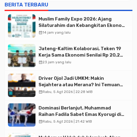
BERITA TERBARU
Muslim Family Expo 2026: Ajang
Silaturahim dan Kebangkitan Ekonomi
Halal di Jakarta
calendar_month
14 jam yang lalu
Jateng-Kaltim Kolaborasi, Teken 19
Kerja Sama Ekonomi Senilai Rp 20,2
Triliun
calendar_month
23 jam yang lalu
Driver Ojol Jadi UMKM: Makin
Sejahtera atau Merana? Ini Temuan
Diskusi Paramadina
calendar_month
Rabu, 5 Agt 2026 | 22:28 WIB
Dominasi Berlanjut, Muhammad
Raihan Fadila Sabet Emas Kyorugi di
Asian Taekwondo Indonesia Open
calendar_month
Rabu, 5 Agt 2026 | 21:42 WIB
2026