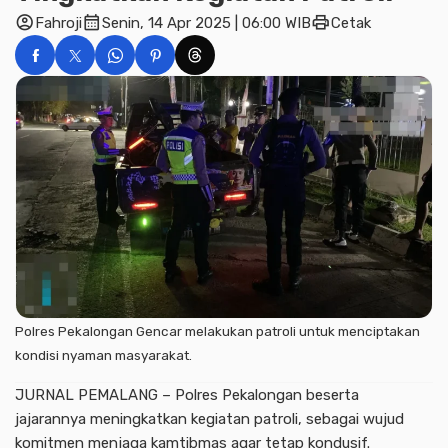
account_circle
calendar_month
print
Fahroji
Senin, 14 Apr 2025 | 06:00 WIB
Cetak
Polres Pekalongan Gencar melakukan patroli untuk menciptakan
kondisi nyaman masyarakat.
JURNAL PEMALANG – Polres Pekalongan beserta
jajarannya meningkatkan kegiatan patroli, sebagai wujud
komitmen menjaga kamtibmas agar tetap kondusif.