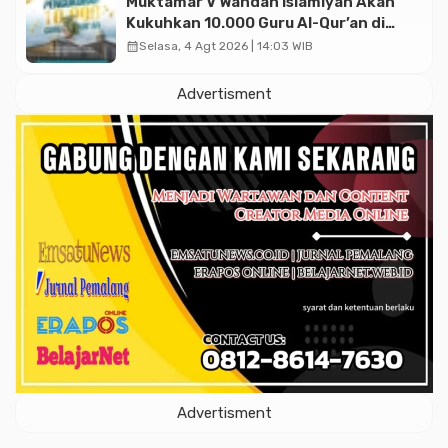
Muktamar V Wahdah Islamiyah Akan
Kukuhkan 10.000 Guru Al-Qur’an di
Masjid Istiqlal
calendar_month
Selasa, 4 Agt 2026 | 14:03 WIB
Advertisment
Advertisment