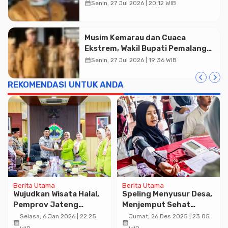
TBC Terintegrasi di Mulyoharjo
calendar_month
Senin, 27 Jul 2026 | 20:12 WIB
Musim Kemarau dan Cuaca
Ekstrem, Wakil Bupati Pemalang
Ingatkan ASN Waspada Bahaya
calendar_month
Senin, 27 Jul 2026 | 19:36 WIB
Kebakaran
REKOMENDASI UNTUK ANDA
Berita Utama
Berita Utama
Wujudkan Wisata Halal,
Speling Menyusur Desa,
Pemprov Jateng
Menjemput Sehat
Proyeksikan Label
Warga
Selasa, 6 Jan 2026 | 22:25
Jumat, 26 Des 2025 | 23:05
calendar_month
calendar_month
Hotel Ramah Muslim