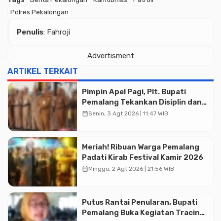
Polres Pekalongan
Penulis
: Fahroji
Advertisment
ARTIKEL TERKAIT
Pimpin Apel Pagi, Plt. Bupati
Pemalang Tekankan Disiplin dan
Soliditas ASN untuk Pelayanan
calendar_month
Senin, 3 Agt 2026 | 11:47 WIB
Publik
Meriah! Ribuan Warga Pemalang
Padati Kirab Festival Kamir 2026
calendar_month
Minggu, 2 Agt 2026 | 21:56 WIB
Advertisment
Putus Rantai Penularan, Bupati
Pemalang Buka Kegiatan Tracing