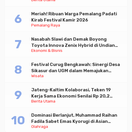
Paramadina
Meriah! Ribuan Warga Pemalang Padati
Kirab Festival Kamir 2026
Pemalang Raya
Nasabah Slawi dan Demak Boyong
Toyota Innova Zenix Hybrid di Undian
Ekonomi & Bisnis
Tabungan Bima Bank Jateng
Festival Curug Bengkawah: Sinergi Desa
Sikasur dan UGM dalam Memajukan
Wisata
Wisata serta UMKM Lokal
Jateng-Kaltim Kolaborasi, Teken 19
Kerja Sama Ekonomi Senilai Rp 20,2
Berita Utama
Triliun
Dominasi Berlanjut, Muhammad Raihan
Fadila Sabet Emas Kyorugi di Asian
Olahraga
Taekwondo Indonesia Open 2026