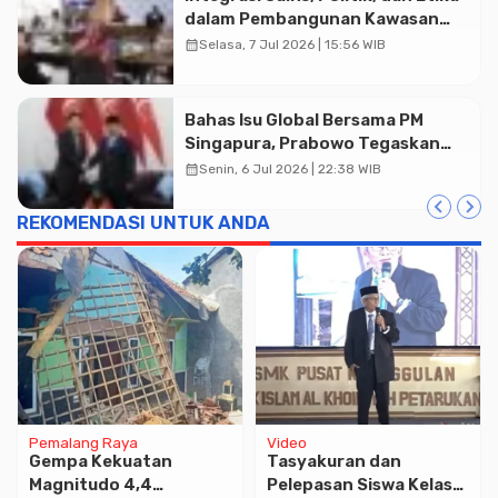
dalam Pembangunan Kawasan
dan Tata Kelola Batas-Batas
calendar_month
Selasa, 7 Jul 2026 | 15:56 WIB
Ekologis di Indonesia
Bahas Isu Global Bersama PM
Singapura, Prabowo Tegaskan
Sikap ASEAN Utamakan Diplomasi
calendar_month
Senin, 6 Jul 2026 | 22:38 WIB
REKOMENDASI UNTUK ANDA
Pemalang Raya
Video
Gempa Kekuatan
Tasyakuran dan
Magnitudo 4,4
Pelepasan Siswa Kelas