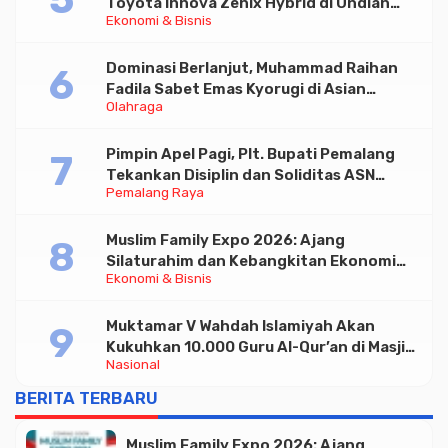
Toyota Innova Zenix Hybrid di Undian
Ekonomi & Bisnis
Tabungan Bima Bank Jateng
Dominasi Berlanjut, Muhammad Raihan
Fadila Sabet Emas Kyorugi di Asian
Olahraga
Taekwondo Indonesia Open 2026
Pimpin Apel Pagi, Plt. Bupati Pemalang
Tekankan Disiplin dan Soliditas ASN
Pemalang Raya
untuk Pelayanan Publik
Muslim Family Expo 2026: Ajang
Silaturahim dan Kebangkitan Ekonomi
Ekonomi & Bisnis
Halal di Jakarta
Muktamar V Wahdah Islamiyah Akan
Kukuhkan 10.000 Guru Al-Qur’an di Masjid
Nasional
Istiqlal
BERITA TERBARU
Muslim Family Expo 2026: Ajang