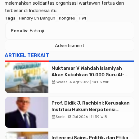
melemahkan solidaritas organisasi wartawan tertua dan
terbesar di Indonesia itu.
Tags
Hendry Ch Bangun
Kongres
PWI
Penulis
: Fahroji
Advertisment
ARTIKEL TERKAIT
Muktamar V Wahdah Islamiyah
Akan Kukuhkan 10.000 Guru Al-
Qur’an di Masjid Istiqlal
calendar_month
Selasa, 4 Agt 2026 | 14:03 WIB
Prof. Didik J. Rachbini: Kerusakan
Institusi Hukum Berpotensi
Advertisment
Menghambat Pertumbuhan
calendar_month
Senin, 13 Jul 2026 | 11:39 WIB
Ekonomi Nasional
Integrasi Sains, Politik, dan Etika