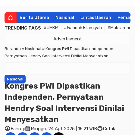
home
Berita Utama
Nasional
Lintas Daerah
Pemala
TRENDING TAGS
#UMKM
#Wahdah Islamiyah
#Muktamar
Advertisment
Beranda
»
Nasional
»
Kongres PWI Dipastikan Independen,
Pernyataan Hendry Soal Intervensi Dinilai Menyesatkan
Nasional
Kongres PWI Dipastikan
Independen, Pernyataan
Hendry Soal Intervensi Dinilai
Menyesatkan
account_circle
calendar_month
print
Fahroji
Minggu, 24 Agt 2025 | 15:21 WIB
Cetak