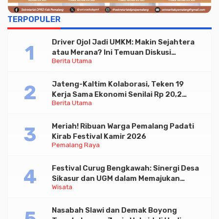
TERPOPULER
Driver Ojol Jadi UMKM: Makin Sejahtera
atau Merana? Ini Temuan Diskusi
Berita Utama
Paramadina
Jateng-Kaltim Kolaborasi, Teken 19
Kerja Sama Ekonomi Senilai Rp 20,2
Berita Utama
Triliun
Meriah! Ribuan Warga Pemalang Padati
Kirab Festival Kamir 2026
Pemalang Raya
Festival Curug Bengkawah: Sinergi Desa
Sikasur dan UGM dalam Memajukan
Wisata
Wisata serta UMKM Lokal
Nasabah Slawi dan Demak Boyong