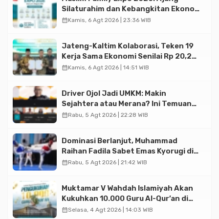
Silaturahim dan Kebangkitan Ekonomi
Halal di Jakarta
calendar_month
Kamis, 6 Agt 2026 | 23:36 WIB
Jateng-Kaltim Kolaborasi, Teken 19
Kerja Sama Ekonomi Senilai Rp 20,2
Triliun
calendar_month
Kamis, 6 Agt 2026 | 14:51 WIB
Driver Ojol Jadi UMKM: Makin
Sejahtera atau Merana? Ini Temuan
Diskusi Paramadina
calendar_month
Rabu, 5 Agt 2026 | 22:28 WIB
Dominasi Berlanjut, Muhammad
Raihan Fadila Sabet Emas Kyorugi di
Asian Taekwondo Indonesia Open
calendar_month
Rabu, 5 Agt 2026 | 21:42 WIB
2026
Muktamar V Wahdah Islamiyah Akan
Kukuhkan 10.000 Guru Al-Qur’an di
Masjid Istiqlal
calendar_month
Selasa, 4 Agt 2026 | 14:03 WIB