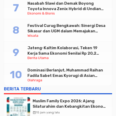
Nasabah Slawi dan Demak Boyong
Toyota Innova Zenix Hybrid di Undian
Ekonomi & Bisnis
Tabungan Bima Bank Jateng
Festival Curug Bengkawah: Sinergi Desa
Sikasur dan UGM dalam Memajukan
Wisata
Wisata serta UMKM Lokal
Jateng-Kaltim Kolaborasi, Teken 19
Kerja Sama Ekonomi Senilai Rp 20,2
Berita Utama
Triliun
Dominasi Berlanjut, Muhammad Raihan
Fadila Sabet Emas Kyorugi di Asian
Olahraga
Taekwondo Indonesia Open 2026
BERITA TERBARU
Muslim Family Expo 2026: Ajang
Silaturahim dan Kebangkitan Ekonomi
Halal di Jakarta
calendar_month
15 jam yang lalu