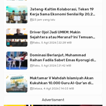
Jateng-Kaltim Kolaborasi, Teken 19
Kerja Sama Ekonomi Senilai Rp 20,2
Triliun
calendar_month
23 jam yang lalu
Driver Ojol Jadi UMKM: Makin
Sejahtera atau Merana? Ini Temuan
Diskusi Paramadina
calendar_month
Rabu, 5 Agt 2026 | 22:28 WIB
Dominasi Berlanjut, Muhammad
Raihan Fadila Sabet Emas Kyorugi di
Asian Taekwondo Indonesia Open
calendar_month
Rabu, 5 Agt 2026 | 21:42 WIB
2026
Muktamar V Wahdah Islamiyah Akan
Kukuhkan 10.000 Guru Al-Qur’an di
Masjid Istiqlal
calendar_month
Selasa, 4 Agt 2026 | 14:03 WIB
Advertisment