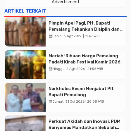
Advertisment
ARTIKEL TERKAIT
Pimpin Apel Pagi, Plt. Bupati
Pemalang Tekankan Disiplin dan
Soliditas ASN untuk Pelayanan
calendar_month
Senin, 3 Agt 2026 | 11:47 WIB
Publik
Meriah! Ribuan Warga Pemalang
Padati Kirab Festival Kamir 2026
calendar_month
Minggu, 2 Agt 2026 | 21:56 WIB
Nurkholes Resmi Menjabat Plt
Bupati Pemalang
calendar_month
Jumat, 31 Jul 2026 | 20:08 WIB
Perkuat Akidah dan Inovasi, PDM
Banyumas Mandatkan Sekolah