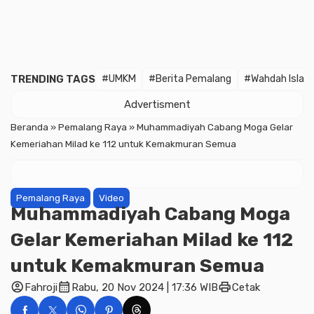
TRENDING TAGS
#UMKM
#Berita Pemalang
#Wahdah Islam
Advertisment
Beranda
»
Pemalang Raya
»
Muhammadiyah Cabang Moga Gelar
Kemeriahan Milad ke 112 untuk Kemakmuran Semua
Pemalang Raya
Video
Muhammadiyah Cabang Moga
Gelar Kemeriahan Milad ke 112
untuk Kemakmuran Semua
account_circle
calendar_month
print
Fahroji
Rabu, 20 Nov 2024 | 17:36 WIB
Cetak