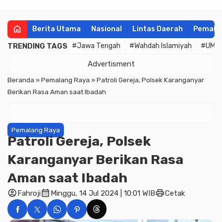
home
Berita Utama
Nasional
Lintas Daerah
Pemala
TRENDING TAGS
#Jawa Tengah
#Wahdah Islamiyah
#UMK
Advertisment
Beranda
»
Pemalang Raya
»
Patroli Gereja, Polsek Karanganyar
Berikan Rasa Aman saat Ibadah
Pemalang Raya
Patroli Gereja, Polsek
Karanganyar Berikan Rasa
Aman saat Ibadah
account_circle
calendar_month
print
Fahroji
Minggu, 14 Jul 2024 | 10:01 WIB
Cetak