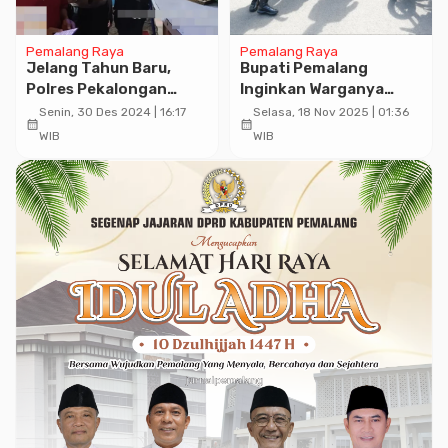
Pemalang Raya
Pemalang Raya
Jelang Tahun Baru,
Bupati Pemalang
Polres Pekalongan
Inginkan Warganya
Kemabali Razia
Tertib Berlalu Lintas
Senin, 30 Des 2024 | 16:17
Selasa, 18 Nov 2025 | 01:36
calendar_month
calendar_month
Peredaran Miras
WIB
WIB