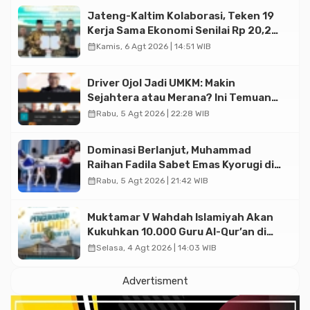
Jateng-Kaltim Kolaborasi, Teken 19
Kerja Sama Ekonomi Senilai Rp 20,2
Triliun
calendar_month
Kamis, 6 Agt 2026 | 14:51 WIB
Driver Ojol Jadi UMKM: Makin
Sejahtera atau Merana? Ini Temuan
Diskusi Paramadina
calendar_month
Rabu, 5 Agt 2026 | 22:28 WIB
Dominasi Berlanjut, Muhammad
Raihan Fadila Sabet Emas Kyorugi di
Asian Taekwondo Indonesia Open
calendar_month
Rabu, 5 Agt 2026 | 21:42 WIB
2026
Muktamar V Wahdah Islamiyah Akan
Kukuhkan 10.000 Guru Al-Qur’an di
Masjid Istiqlal
calendar_month
Selasa, 4 Agt 2026 | 14:03 WIB
Advertisment