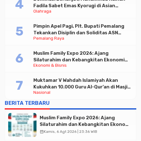
Fadila Sabet Emas Kyorugi di Asian
Olahraga
Taekwondo Indonesia Open 2026
Pimpin Apel Pagi, Plt. Bupati Pemalang
Tekankan Disiplin dan Soliditas ASN
Pemalang Raya
untuk Pelayanan Publik
Muslim Family Expo 2026: Ajang
Silaturahim dan Kebangkitan Ekonomi
Ekonomi & Bisnis
Halal di Jakarta
Muktamar V Wahdah Islamiyah Akan
Kukuhkan 10.000 Guru Al-Qur’an di Masjid
Nasional
Istiqlal
BERITA TERBARU
Muslim Family Expo 2026: Ajang
Silaturahim dan Kebangkitan Ekonomi
Halal di Jakarta
calendar_month
Kamis, 6 Agt 2026 | 23:36 WIB