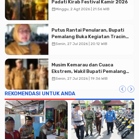
Padati Kirab Festival Kamir 2026
calendar_month
Minggu, 2 Agt 2026 | 21:56 WIB
Putus Rantai Penularan, Bupati
Pemalang Buka Kegiatan Tracing
TBC Terintegrasi di Mulyoharjo
calendar_month
Senin, 27 Jul 2026 | 20:12 WIB
Musim Kemarau dan Cuaca
Ekstrem, Wakil Bupati Pemalang
Ingatkan ASN Waspada Bahaya
calendar_month
Senin, 27 Jul 2026 | 19:36 WIB
Kebakaran
REKOMENDASI UNTUK ANDA
Advertisment