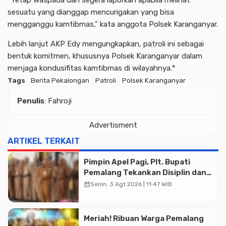
sesuatu yang dianggap mencurigakan yang bisa
mengganggu kamtibmas,” kata anggota Polsek Karanganyar.
Lebih lanjut AKP Edy mengungkapkan, patroli ini sebagai
bentuk komitmen, khususnya Polsek Karanganyar dalam
menjaga kondusifitas kamtibmas di wilayahnya.*
Tags
Berita Pekalongan
Patroli
Polsek Karanganyar
Penulis
: Fahroji
Advertisment
ARTIKEL TERKAIT
Pimpin Apel Pagi, Plt. Bupati
Pemalang Tekankan Disiplin dan
Soliditas ASN untuk Pelayanan
calendar_month
Senin, 3 Agt 2026 | 11:47 WIB
Publik
Meriah! Ribuan Warga Pemalang