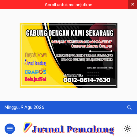
×
Scroll untuk melanjutkan
search
Minggu, 9 Agu 2026
menu
light_mode