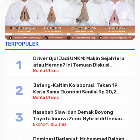
TERPOPULER
Driver Ojol Jadi UMKM: Makin Sejahtera
atau Merana? Ini Temuan Diskusi
Berita Utama
Paramadina
Jateng-Kaltim Kolaborasi, Teken 19
Kerja Sama Ekonomi Senilai Rp 20,2
Berita Utama
Triliun
Nasabah Slawi dan Demak Boyong
Toyota Innova Zenix Hybrid di Undian
Ekonomi & Bisnis
Tabungan Bima Bank Jateng
Dominasi Berlanjut, Muhammad Raihan