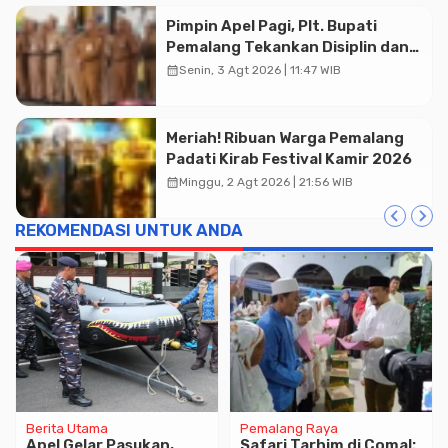
Advertisment
Pimpin Apel Pagi, Plt. Bupati
Pemalang Tekankan Disiplin dan
Soliditas ASN untuk Pelayanan
calendar_month
Senin, 3 Agt 2026 | 11:47 WIB
Publik
Meriah! Ribuan Warga Pemalang
Padati Kirab Festival Kamir 2026
calendar_month
Minggu, 2 Agt 2026 | 21:56 WIB
REKOMENDASI UNTUK ANDA
Berita Utama
Pemalang Raya
Apel Gelar Pasukan,
Safari Tarhim di Comal: