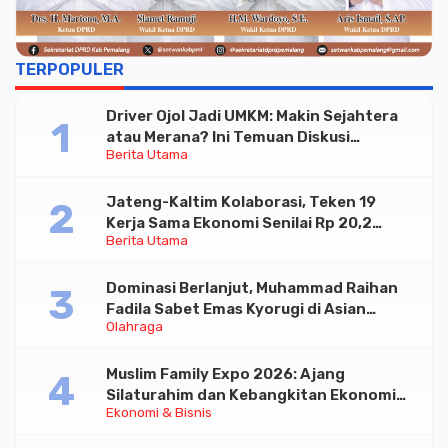
TERPOPULER
Driver Ojol Jadi UMKM: Makin Sejahtera
atau Merana? Ini Temuan Diskusi
Berita Utama
Paramadina
Jateng-Kaltim Kolaborasi, Teken 19
Kerja Sama Ekonomi Senilai Rp 20,2
Berita Utama
Triliun
Dominasi Berlanjut, Muhammad Raihan
Fadila Sabet Emas Kyorugi di Asian
Olahraga
Taekwondo Indonesia Open 2026
Muslim Family Expo 2026: Ajang
Silaturahim dan Kebangkitan Ekonomi
Ekonomi & Bisnis
Halal di Jakarta