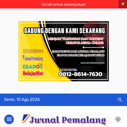
×
Scroll untuk melanjutkan
search
Senin, 10 Agu 2026
menu
light_mode