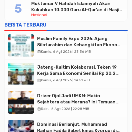
Muktamar V Wahdah Islamiyah Akan
Kukuhkan 10.000 Guru Al-Qur’an di Masjid
Nasional
Istiqlal
BERITA TERBARU
Muslim Family Expo 2026: Ajang
Silaturahim dan Kebangkitan Ekonomi
Halal di Jakarta
calendar_month
Kamis, 6 Agt 2026 | 23:36 WIB
Jateng-Kaltim Kolaborasi, Teken 19
Kerja Sama Ekonomi Senilai Rp 20,2
Triliun
calendar_month
Kamis, 6 Agt 2026 | 14:51 WIB
Driver Ojol Jadi UMKM: Makin
Sejahtera atau Merana? Ini Temuan
Diskusi Paramadina
calendar_month
Rabu, 5 Agt 2026 | 22:28 WIB
Dominasi Berlanjut, Muhammad
Raihan Fadila Sabet Emas Kyorugi di