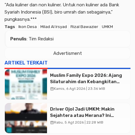
“Ada kuliner dan non kuliner. Untuk non kuliner ada Bank
Syariah Indonesia (BSI), biro umrah dan sebagainya,”
pungkasnya.***
Tags
Ikon Desa
Milad Al Irsyad
Rizal Bawazier
UMKM
Penulis
: Tim Redaksi
Advertisment
ARTIKEL TERKAIT
Muslim Family Expo 2026: Ajang
Silaturahim dan Kebangkitan
Ekonomi Halal di Jakarta
calendar_month
Kamis, 6 Agt 2026 | 23:36 WIB
Driver Ojol Jadi UMKM: Makin
Sejahtera atau Merana? Ini
Temuan Diskusi Paramadina
calendar_month
Rabu, 5 Agt 2026 | 22:28 WIB