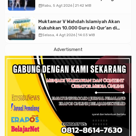
Asian Taekwondo Indonesia Open
calendar_month
Rabu, 5 Agt 2026 | 21:42 WIB
2026
Muktamar V Wahdah Islamiyah Akan
Kukuhkan 10.000 Guru Al-Qur’an di
Masjid Istiqlal
calendar_month
Selasa, 4 Agt 2026 | 14:03 WIB
Advertisment