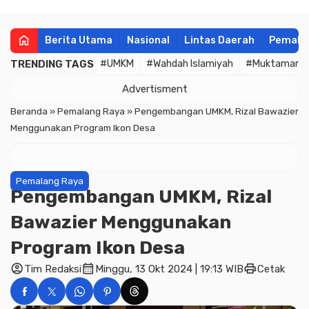
home
Berita Utama
Nasional
Lintas Daerah
Pemala
TRENDING TAGS
#UMKM
#Wahdah Islamiyah
#Muktamar
Advertisment
Beranda
»
Pemalang Raya
»
Pengembangan UMKM, Rizal Bawazier
Menggunakan Program Ikon Desa
Pemalang Raya
Pengembangan UMKM, Rizal
Bawazier Menggunakan
Program Ikon Desa
account_circle
calendar_month
print
Tim Redaksi
Minggu, 13 Okt 2024 | 19:13 WIB
Cetak