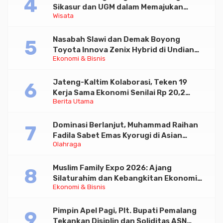
Sikasur dan UGM dalam Memajukan
Wisata
Wisata serta UMKM Lokal
Nasabah Slawi dan Demak Boyong
Toyota Innova Zenix Hybrid di Undian
Ekonomi & Bisnis
Tabungan Bima Bank Jateng
Jateng-Kaltim Kolaborasi, Teken 19
Kerja Sama Ekonomi Senilai Rp 20,2
Berita Utama
Triliun
Dominasi Berlanjut, Muhammad Raihan
Fadila Sabet Emas Kyorugi di Asian
Olahraga
Taekwondo Indonesia Open 2026
Muslim Family Expo 2026: Ajang
Silaturahim dan Kebangkitan Ekonomi
Ekonomi & Bisnis
Halal di Jakarta
Pimpin Apel Pagi, Plt. Bupati Pemalang
Tekankan Disiplin dan Soliditas ASN