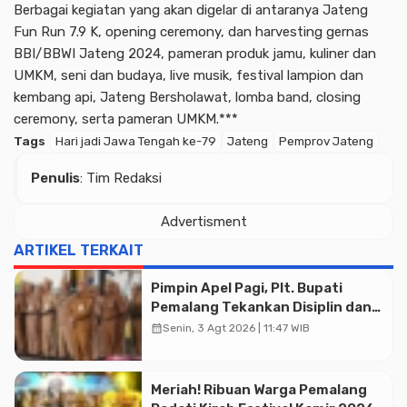
Berbagai kegiatan yang akan digelar di antaranya Jateng
Fun Run 7.9 K, opening ceremony, dan harvesting gernas
BBI/BBWI Jateng 2024, pameran produk jamu, kuliner dan
UMKM, seni dan budaya, live musik, festival lampion dan
kembang api, Jateng Bersholawat, lomba band, closing
ceremony, serta pameran UMKM.***
Tags
Hari jadi Jawa Tengah ke-79
Jateng
Pemprov Jateng
Penulis
: Tim Redaksi
Advertisment
Advertisment
ARTIKEL TERKAIT
Pimpin Apel Pagi, Plt. Bupati
Pemalang Tekankan Disiplin dan
Soliditas ASN untuk Pelayanan
calendar_month
Senin, 3 Agt 2026 | 11:47 WIB
Publik
Meriah! Ribuan Warga Pemalang