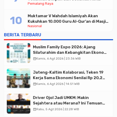
Pemalang Raya
untuk Pelayanan Publik
Muktamar V Wahdah Islamiyah Akan
Kukuhkan 10.000 Guru Al-Qur’an di Masjid
Nasional
Istiqlal
BERITA TERBARU
Muslim Family Expo 2026: Ajang
Silaturahim dan Kebangkitan Ekonomi
Halal di Jakarta
calendar_month
Kamis, 6 Agt 2026 | 23:36 WIB
Jateng-Kaltim Kolaborasi, Teken 19
Kerja Sama Ekonomi Senilai Rp 20,2
Triliun
calendar_month
Kamis, 6 Agt 2026 | 14:51 WIB
Driver Ojol Jadi UMKM: Makin
Sejahtera atau Merana? Ini Temuan
Diskusi Paramadina
calendar_month
Rabu, 5 Agt 2026 | 22:28 WIB