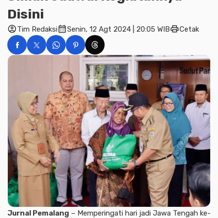
Disini
account_circle
calendar_month
print
Tim Redaksi
Senin, 12 Agt 2024 | 20:05 WIB
Cetak
Jurnal Pemalang
– Memperingati hari jadi Jawa Tengah ke-