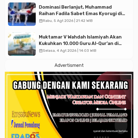
Dominasi Berlanjut, Muhammad
Raihan Fadila Sabet Emas Kyorugi di
Asian Taekwondo Indonesia Open
calendar_month
Rabu, 5 Agt 2026 | 21:42 WIB
2026
Muktamar V Wahdah Islamiyah Akan
Kukuhkan 10.000 Guru Al-Qur’an di
Masjid Istiqlal
calendar_month
Selasa, 4 Agt 2026 | 14:03 WIB
Advertisment