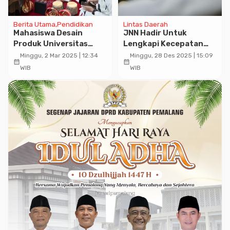
Berita Utama
Pendidikan
Lintas Daerah
Mahasiswa Desain
JNN Hadir Untuk
Produk Universitas
Lengkapi Kecepatan
Paramadina Raih
Pelayanan Digital Bagi
Minggu, 2 Mar 2025 | 12:34
Minggu, 28 Des 2025 | 15:09
calendar_month
calendar_month
Prestasi di Modestwear
Masyarakat
WIB
WIB
Young Designer 2025