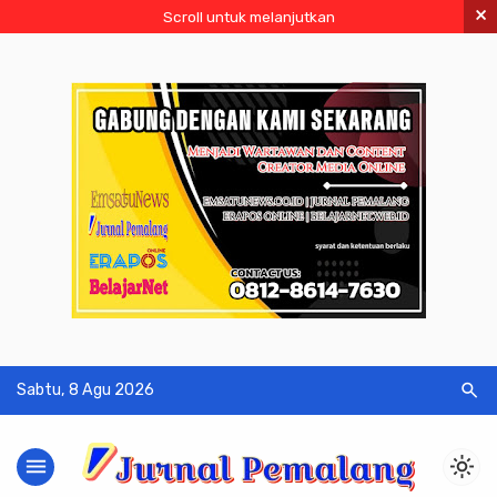
×
Scroll untuk melanjutkan
search
Sabtu, 8 Agu 2026
menu
light_mode