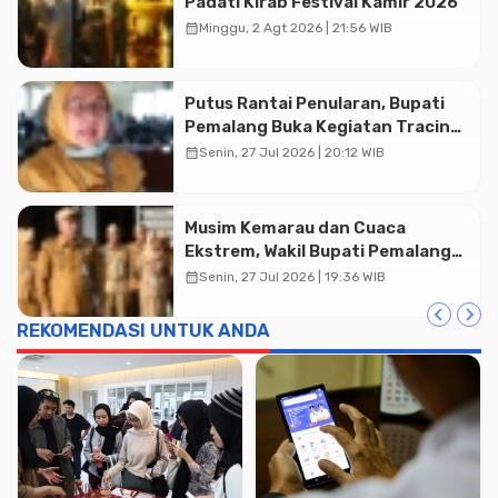
Padati Kirab Festival Kamir 2026
calendar_month
Minggu, 2 Agt 2026 | 21:56 WIB
Putus Rantai Penularan, Bupati
Pemalang Buka Kegiatan Tracing
TBC Terintegrasi di Mulyoharjo
calendar_month
Senin, 27 Jul 2026 | 20:12 WIB
Musim Kemarau dan Cuaca
Ekstrem, Wakil Bupati Pemalang
Ingatkan ASN Waspada Bahaya
calendar_month
Senin, 27 Jul 2026 | 19:36 WIB
Kebakaran
REKOMENDASI UNTUK ANDA