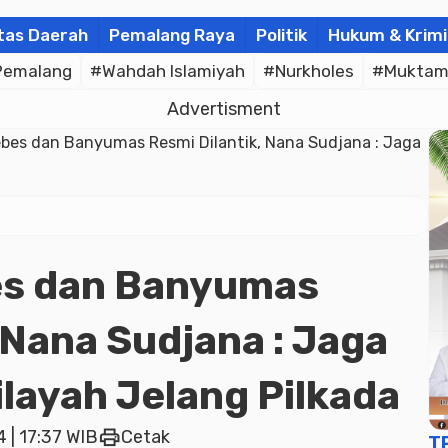
tas Daerah
Pemalang Raya
Politik
Hukum & Krimi
Pemalang
#Wahdah Islamiyah
#Nurkholes
#Muktam
Advertisment
ebes dan Banyumas Resmi Dilantik, Nana Sudjana : Jaga
es dan Banyumas
 Nana Sudjana : Jaga
layah Jelang Pilkada
print
 | 17:37 WIB
Cetak
T