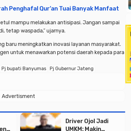
ah Penghafal Qur’an Tuai Banyak Manfaat
 betul mampu melakukan antisipasi. Jangan sampai
i, tetap waspada,” ujarnya.
g baru meningkatkan inovasi layanan masyarakat.
i agen untuk menawarkan potensi daerah kepada para
Pj bupati Banyumas
Pj Gubernur Jateng
Advertisment
Driver Ojol Jadi
ken
UMKM: Makin