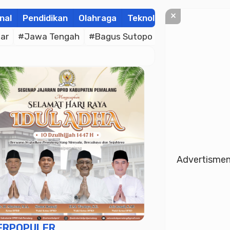
×
nal
Pendidikan
Olahraga
Teknologi
Kolom
Wis
ar
#Jawa Tengah
#Bagus Sutopo
#Bhayangkara C
Advertisme
ERPOPULER