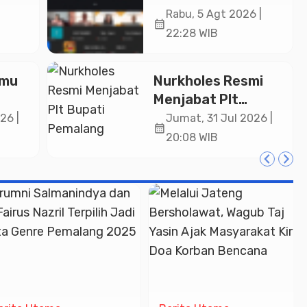
Sejahtera atau
Rabu, 5 Agt 2026 |
calendar_month
i Rp
Merana? Ini
22:28 WIB
Temuan Diskusi
Paramadina
lmu
Nurkholes Resmi
Menjabat Plt
Bupati Pemalang
26 |
Jumat, 31 Jul 2026 |
calendar_month
lar
20:08 WIB