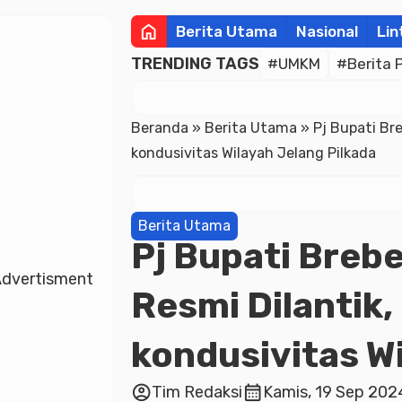
home
Berita Utama
Nasional
Lin
TRENDING TAGS
#UMKM
#Berita 
Beranda
»
Berita Utama
»
Pj Bupati Br
kondusivitas Wilayah Jelang Pilkada
Berita Utama
Pj Bupati Breb
dvertisment
Resmi Dilantik,
kondusivitas Wi
account_circle
calendar_month
Tim Redaksi
Kamis, 19 Sep 2024