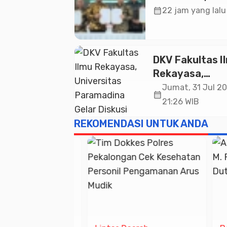
19 Kerja Sama
calendar_month
22 jam yang lalu
Ekonomi Senila
20,2 Triliun
DKV Fakultas I
Rekayasa,
Universitas
Jumat, 31 Jul 20
calendar_month
Paramadina Ge
21:26 WIB
Diskusi Desain
REKOMENDASI UNTUK ANDA