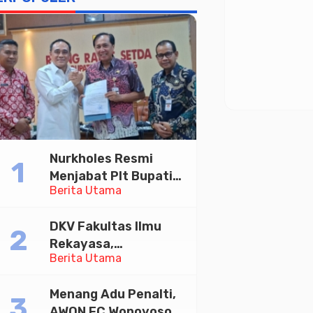
Nurkholes Resmi
Menjabat Plt Bupati
Berita Utama
Pemalang
DKV Fakultas Ilmu
Rekayasa,
Berita Utama
Universitas
Paramadina Gelar
Menang Adu Penalti,
Diskusi Desain
AWON FC Wonoyoso