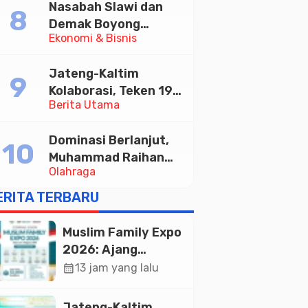
Nasabah Slawi dan
Memajukan Wisata
Demak Boyong
serta UMKM Lokal
Ekonomi & Bisnis
Toyota Innova Zenix
Hybrid di Undian
Jateng-Kaltim
Tabungan Bima Bank
Kolaborasi, Teken 19
Jateng
Berita Utama
Kerja Sama Ekonomi
Senilai Rp 20,2 Triliun
Dominasi Berlanjut,
Muhammad Raihan
Olahraga
Fadila Sabet Emas
Kyorugi di Asian
ERITA TERBARU
Taekwondo Indonesia
Open 2026
Muslim Family Expo
2026: Ajang
Silaturahim dan
calendar_month
13 jam yang lalu
Kebangkitan
Ekonomi Halal di
Jateng-Kaltim