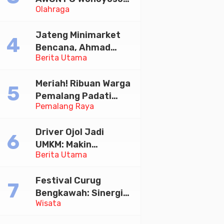
Olahraga
Juara Bhayangkara
Cup 2026
Jateng Minimarket
Bencana, Ahmad
Berita Utama
Luthfi Minta PMI Jadi
Garda Depan
Meriah! Ribuan Warga
Pemalang Padati
Pemalang Raya
Kirab Festival Kamir
2026
Driver Ojol Jadi
UMKM: Makin
Berita Utama
Sejahtera atau
Merana? Ini Temuan
Festival Curug
Diskusi Paramadina
Bengkawah: Sinergi
Wisata
Desa Sikasur dan
UGM dalam