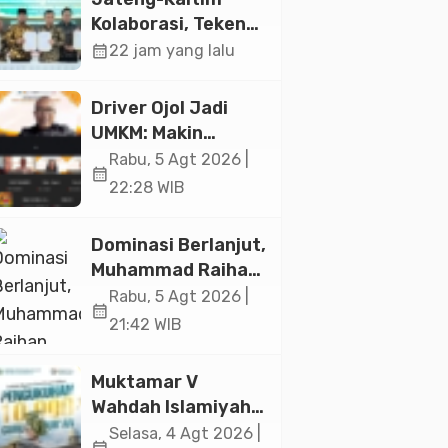
Jakarta
Kolaborasi, Teken
19 Kerja Sama
calendar_month
22 jam yang lalu
Ekonomi Senilai Rp
20,2 Triliun
Driver Ojol Jadi
UMKM: Makin
Sejahtera atau
Rabu, 5 Agt 2026 |
calendar_month
Merana? Ini
22:28 WIB
Temuan Diskusi
Paramadina
Dominasi Berlanjut,
Muhammad Raihan
Fadila Sabet Emas
Rabu, 5 Agt 2026 |
calendar_month
Kyorugi di Asian
21:42 WIB
Taekwondo
Indonesia Open
Muktamar V
2026
Wahdah Islamiyah
Akan Kukuhkan
Selasa, 4 Agt 2026 |