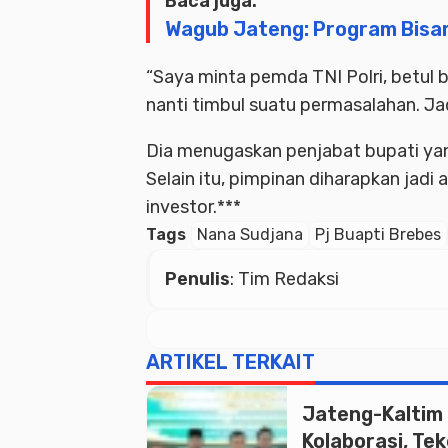
Baca juga:
Wagub Jateng: Program Bisar
“Saya minta pemda TNI Polri, betul
nanti timbul suatu permasalahan. Jad
Dia menugaskan penjabat bupati yan
Selain itu, pimpinan diharapkan jad
investor.***
Tags
Nana Sudjana
Pj Buapti Brebes
Penulis
: Tim Redaksi
ARTIKEL TERKAIT
Jateng-Kaltim
Kolaborasi, Te