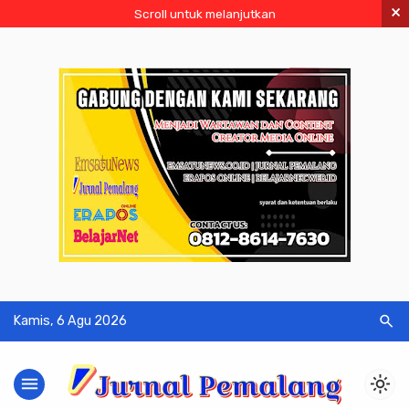
×
Scroll untuk melanjutkan
search
Kamis, 6 Agu 2026
menu
light_mode