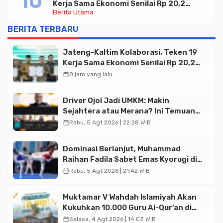
Kerja Sama Ekonomi Senilai Rp 20,2
Berita Utama
Triliun
BERITA TERBARU
Jateng-Kaltim Kolaborasi, Teken 19
Kerja Sama Ekonomi Senilai Rp 20,2
Triliun
calendar_month
8 jam yang lalu
Driver Ojol Jadi UMKM: Makin
Sejahtera atau Merana? Ini Temuan
Diskusi Paramadina
calendar_month
Rabu, 5 Agt 2026 | 22:28 WIB
Dominasi Berlanjut, Muhammad
Raihan Fadila Sabet Emas Kyorugi di
Asian Taekwondo Indonesia Open
calendar_month
Rabu, 5 Agt 2026 | 21:42 WIB
2026
Muktamar V Wahdah Islamiyah Akan
Kukuhkan 10.000 Guru Al-Qur’an di
Masjid Istiqlal
calendar_month
Selasa, 4 Agt 2026 | 14:03 WIB