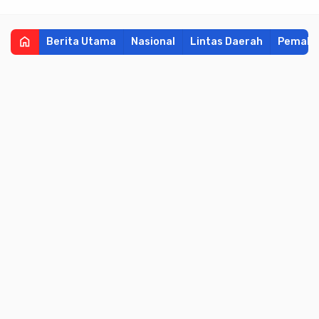
home
Berita Utama
Nasional
Lintas Daerah
Pemala