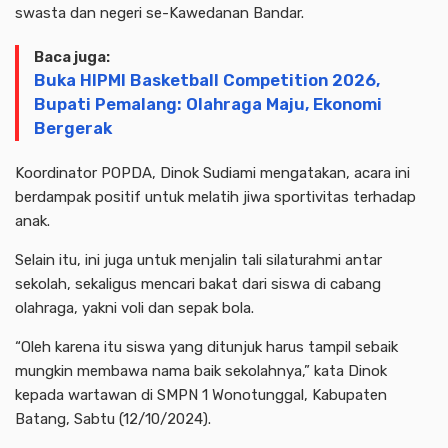
swasta dan negeri se-Kawedanan Bandar.
Baca juga:
Buka HIPMI Basketball Competition 2026,
Bupati Pemalang: Olahraga Maju, Ekonomi
Bergerak
Koordinator POPDA, Dinok Sudiami mengatakan, acara ini
berdampak positif untuk melatih jiwa sportivitas terhadap
anak.
Selain itu, ini juga untuk menjalin tali silaturahmi antar
sekolah, sekaligus mencari bakat dari siswa di cabang
olahraga, yakni voli dan sepak bola.
“Oleh karena itu siswa yang ditunjuk harus tampil sebaik
mungkin membawa nama baik sekolahnya,” kata Dinok
kepada wartawan di SMPN 1 Wonotunggal, Kabupaten
Batang, Sabtu (12/10/2024).