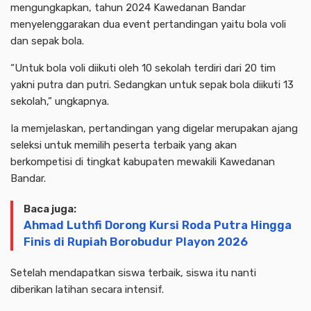
mengungkapkan, tahun 2024 Kawedanan Bandar
menyelenggarakan dua event pertandingan yaitu bola voli
dan sepak bola.
“Untuk bola voli diikuti oleh 10 sekolah terdiri dari 20 tim
yakni putra dan putri. Sedangkan untuk sepak bola diikuti 13
sekolah,” ungkapnya.
Ia memjelaskan, pertandingan yang digelar merupakan ajang
seleksi untuk memilih peserta terbaik yang akan
berkompetisi di tingkat kabupaten mewakili Kawedanan
Bandar.
Baca juga:
Ahmad Luthfi Dorong Kursi Roda Putra Hingga
Finis di Rupiah Borobudur Playon 2026
Setelah mendapatkan siswa terbaik, siswa itu nanti
diberikan latihan secara intensif.