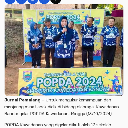
Jurnal Pemalang
– Untuk mengukur kemampuan dan
menjaring minat anak didik di bidang olahraga, Kawedanan
Bandar gelar POPDA Kawedanan, Minggu (13/10/2024).
POPDA Kawedanan yang digelar diikuti oleh 17 sekolah