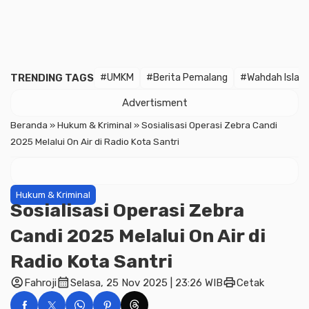
TRENDING TAGS
#UMKM
#Berita Pemalang
#Wahdah Islam
Advertisment
Beranda
»
Hukum & Kriminal
»
Sosialisasi Operasi Zebra Candi
2025 Melalui On Air di Radio Kota Santri
Hukum & Kriminal
Sosialisasi Operasi Zebra
Candi 2025 Melalui On Air di
Radio Kota Santri
account_circle
calendar_month
print
Fahroji
Selasa, 25 Nov 2025 | 23:26 WIB
Cetak