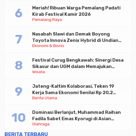
Meriah! Ribuan Warga Pemalang Padati
Kirab Festival Kamir 2026
Pemalang Raya
Nasabah Slawi dan Demak Boyong
Toyota Innova Zenix Hybrid di Undian
Ekonomi & Bisnis
Tabungan Bima Bank Jateng
Festival Curug Bengkawah: Sinergi Desa
Sikasur dan UGM dalam Memajukan
Wisata
Wisata serta UMKM Lokal
Jateng-Kaltim Kolaborasi, Teken 19
Kerja Sama Ekonomi Senilai Rp 20,2
Berita Utama
Triliun
Dominasi Berlanjut, Muhammad Raihan
Fadila Sabet Emas Kyorugi di Asian
Olahraga
Taekwondo Indonesia Open 2026
BERITA TERBARU