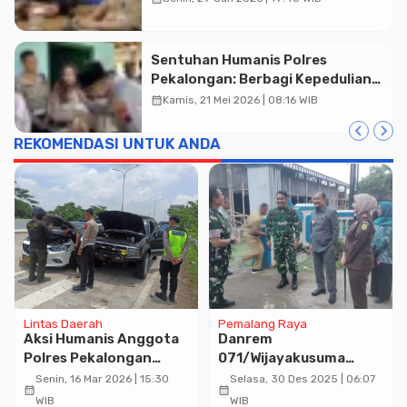
Sentuhan Humanis Polres
Pekalongan: Berbagi Kepedulian
untuk Balita Berkebutuhan
calendar_month
Kamis, 21 Mei 2026 | 08:16 WIB
Khusus di Kauman
REKOMENDASI UNTUK ANDA
Lintas Daerah
Pemalang Raya
Aksi Humanis Anggota
Danrem
Polres Pekalongan
071/Wijayakusuma
Dalam Operasi Ketupat
Pastikan Progres
Senin, 16 Mar 2026 | 15:30
Selasa, 30 Des 2025 | 06:07
calendar_month
calendar_month
Candi 2026
Pembangunan KDKMP
WIB
WIB