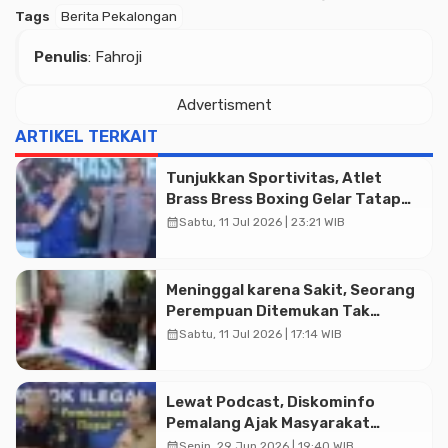
Tags
Berita Pekalongan
Penulis
: Fahroji
Advertisment
ARTIKEL TERKAIT
Tunjukkan Sportivitas, Atlet
Brass Bress Boxing Gelar Tatap
Muka Resmi di Kajen
calendar_month
Sabtu, 11 Jul 2026 | 23:21 WIB
Meninggal karena Sakit, Seorang
Perempuan Ditemukan Tak
Bernyawa di Rumah Warga
calendar_month
Sabtu, 11 Jul 2026 | 17:14 WIB
Karanganyar
Advertisment
Lewat Podcast, Diskominfo
Pemalang Ajak Masyarakat
Bersinergi Gempur Rokok Ilegal
calendar_month
Senin, 29 Jun 2026 | 19:40 WIB