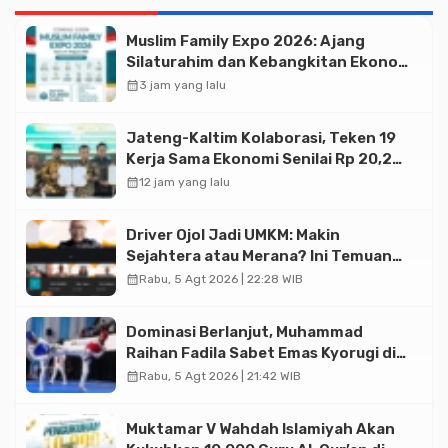
Muslim Family Expo 2026: Ajang
Silaturahim dan Kebangkitan Ekonomi
Halal di Jakarta
calendar_month
3 jam yang lalu
Jateng-Kaltim Kolaborasi, Teken 19
Kerja Sama Ekonomi Senilai Rp 20,2
Triliun
calendar_month
12 jam yang lalu
Driver Ojol Jadi UMKM: Makin
Sejahtera atau Merana? Ini Temuan
Diskusi Paramadina
calendar_month
Rabu, 5 Agt 2026 | 22:28 WIB
Dominasi Berlanjut, Muhammad
Raihan Fadila Sabet Emas Kyorugi di
Asian Taekwondo Indonesia Open
calendar_month
Rabu, 5 Agt 2026 | 21:42 WIB
2026
Muktamar V Wahdah Islamiyah Akan