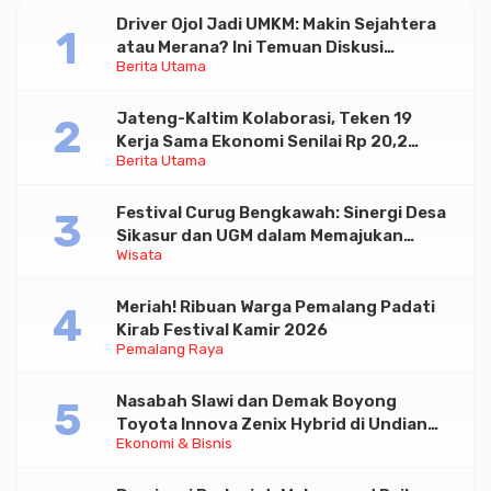
Driver Ojol Jadi UMKM: Makin Sejahtera
atau Merana? Ini Temuan Diskusi
Berita Utama
Paramadina
Jateng-Kaltim Kolaborasi, Teken 19
Kerja Sama Ekonomi Senilai Rp 20,2
Berita Utama
Triliun
Festival Curug Bengkawah: Sinergi Desa
Sikasur dan UGM dalam Memajukan
Wisata
Wisata serta UMKM Lokal
Meriah! Ribuan Warga Pemalang Padati
Kirab Festival Kamir 2026
Pemalang Raya
Nasabah Slawi dan Demak Boyong
Toyota Innova Zenix Hybrid di Undian
Ekonomi & Bisnis
Tabungan Bima Bank Jateng