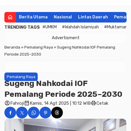
home
Berita Utama
Nasional
Lintas Daerah
Pemala
TRENDING TAGS
#UMKM
#Wahdah Islamiyah
#Muktamar
Advertisment
Beranda
»
Pemalang Raya
»
Sugeng Nahkodai IOF Pemalang
Periode 2025–2030
Pemalang Raya
Sugeng Nahkodai IOF
Pemalang Periode 2025–2030
account_circle
calendar_month
print
Fahroji
Kamis, 14 Agt 2025 | 10:12 WIB
Cetak