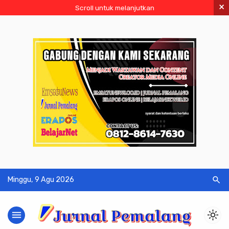
×
Scroll untuk melanjutkan
search
Minggu, 9 Agu 2026
menu
light_mode