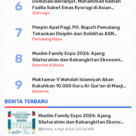
Dominasi Berlanjut, Muhammad Raihan
Fadila Sabet Emas Kyorugi di Asian
Olahraga
Taekwondo Indonesia Open 2026
Pimpin Apel Pagi, Plt. Bupati Pemalang
Tekankan Disiplin dan Soliditas ASN
Pemalang Raya
untuk Pelayanan Publik
Muslim Family Expo 2026: Ajang
Silaturahim dan Kebangkitan Ekonomi
Ekonomi & Bisnis
Halal di Jakarta
Muktamar V Wahdah Islamiyah Akan
Kukuhkan 10.000 Guru Al-Qur’an di Masjid
Nasional
Istiqlal
BERITA TERBARU
Muslim Family Expo 2026: Ajang
Silaturahim dan Kebangkitan Ekonomi
Halal di Jakarta
calendar_month
Kamis, 6 Agt 2026 | 23:36 WIB