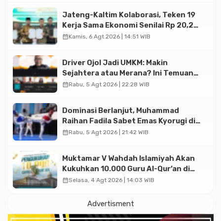
Jateng-Kaltim Kolaborasi, Teken 19
Kerja Sama Ekonomi Senilai Rp 20,2
Triliun
calendar_month
Kamis, 6 Agt 2026 | 14:51 WIB
Driver Ojol Jadi UMKM: Makin
Sejahtera atau Merana? Ini Temuan
Diskusi Paramadina
calendar_month
Rabu, 5 Agt 2026 | 22:28 WIB
Dominasi Berlanjut, Muhammad
Raihan Fadila Sabet Emas Kyorugi di
Asian Taekwondo Indonesia Open
calendar_month
Rabu, 5 Agt 2026 | 21:42 WIB
2026
Muktamar V Wahdah Islamiyah Akan
Kukuhkan 10.000 Guru Al-Qur’an di
Masjid Istiqlal
calendar_month
Selasa, 4 Agt 2026 | 14:03 WIB
Advertisment