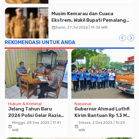
Musim Kemarau dan Cuaca
Ekstrem, Wakil Bupati Pemalang
Ingatkan ASN Waspada Bahaya
calendar_month
Senin, 27 Jul 2026 | 19:36 WIB
Kebakaran
Advertisment
REKOMENDASI UNTUK ANDA
Hukum & Kriminal
Nasional
Jelang Tahun Baru
Gubernur Ahmad Luthfi
2026 Polisi Gelar Razia
Kirim Bantuan Rp 1,3 M
Pekat, Miras Jadi
ke Sumatera
Minggu, 28 Des 2025 | 17:41
Selasa, 2 Des 2025 | 10:29
calendar_month
calendar_month
Sasaran
WIB
WIB