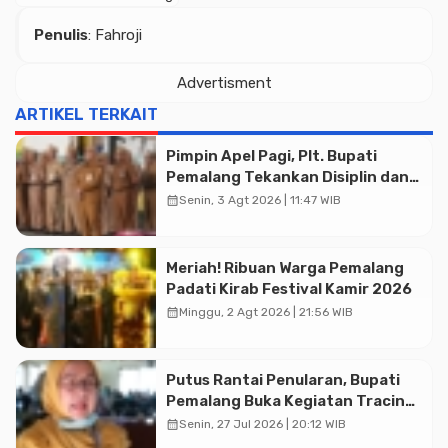
Penulis
: Fahroji
Advertisment
ARTIKEL TERKAIT
Pimpin Apel Pagi, Plt. Bupati
Pemalang Tekankan Disiplin dan
Soliditas ASN untuk Pelayanan
calendar_month
Senin, 3 Agt 2026 | 11:47 WIB
Publik
Meriah! Ribuan Warga Pemalang
Padati Kirab Festival Kamir 2026
calendar_month
Minggu, 2 Agt 2026 | 21:56 WIB
Putus Rantai Penularan, Bupati
Pemalang Buka Kegiatan Tracing
TBC Terintegrasi di Mulyoharjo
calendar_month
Senin, 27 Jul 2026 | 20:12 WIB