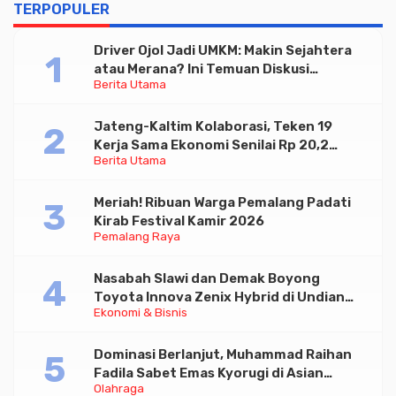
TERPOPULER
Driver Ojol Jadi UMKM: Makin Sejahtera
atau Merana? Ini Temuan Diskusi
Berita Utama
Paramadina
Jateng-Kaltim Kolaborasi, Teken 19
Kerja Sama Ekonomi Senilai Rp 20,2
Berita Utama
Triliun
Meriah! Ribuan Warga Pemalang Padati
Kirab Festival Kamir 2026
Pemalang Raya
Nasabah Slawi dan Demak Boyong
Toyota Innova Zenix Hybrid di Undian
Ekonomi & Bisnis
Tabungan Bima Bank Jateng
Dominasi Berlanjut, Muhammad Raihan
Fadila Sabet Emas Kyorugi di Asian
Olahraga
Taekwondo Indonesia Open 2026