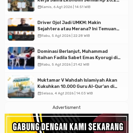
Kerja Sama Ekonomi Senilai Rp 20,2
Triliun
calendar_month
Kamis, 6 Agt 2026 | 14:51 WIB
Driver Ojol Jadi UMKM: Makin
Sejahtera atau Merana? Ini Temuan
Diskusi Paramadina
calendar_month
Rabu, 5 Agt 2026 | 22:28 WIB
Dominasi Berlanjut, Muhammad
Raihan Fadila Sabet Emas Kyorugi di
Asian Taekwondo Indonesia Open
calendar_month
Rabu, 5 Agt 2026 | 21:42 WIB
2026
Muktamar V Wahdah Islamiyah Akan
Kukuhkan 10.000 Guru Al-Qur’an di
Masjid Istiqlal
calendar_month
Selasa, 4 Agt 2026 | 14:03 WIB
Advertisment