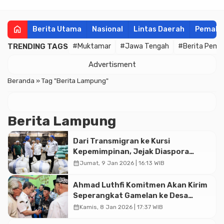
home
Berita Utama
Nasional
Lintas Daerah
Pemala
TRENDING TAGS
#Muktamar
#Jawa Tengah
#Berita Pema
Advertisment
Beranda
»
Tag "Berita Lampung"
Berita Lampung
Dari Transmigran ke Kursi
Kepemimpinan, Jejak Diaspora
Jateng Sukses di Lampung
calendar_month
Jumat, 9 Jan 2026 | 16:13 WIB
Ahmad Luthfi Komitmen Akan Kirim
Seperangkat Gamelan ke Desa
Bagelen di Lampung
calendar_month
Kamis, 8 Jan 2026 | 17:37 WIB