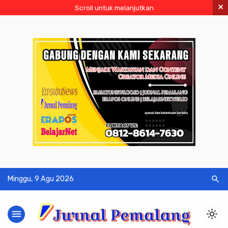
×
Scroll untuk melanjutkan
search
Minggu, 9 Agu 2026
menu
light_mode