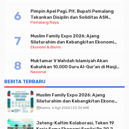
Pimpin Apel Pagi, Plt. Bupati Pemalang
Tekankan Disiplin dan Soliditas ASN
Pemalang Raya
untuk Pelayanan Publik
Muslim Family Expo 2026: Ajang
Silaturahim dan Kebangkitan Ekonomi
Ekonomi & Bisnis
Halal di Jakarta
Muktamar V Wahdah Islamiyah Akan
Kukuhkan 10.000 Guru Al-Qur’an di Masjid
Nasional
Istiqlal
BERITA TERBARU
Muslim Family Expo 2026: Ajang
Silaturahim dan Kebangkitan Ekonomi
Halal di Jakarta
calendar_month
Kamis, 6 Agt 2026 | 23:36 WIB
Jateng-Kaltim Kolaborasi, Teken 19