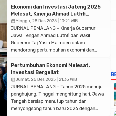
Ekonomi dan Investasi Jateng 2025
Melesat, Kinerja Ahmad Luthfi
Diapresiasi Akademisi
calendar_month
Minggu, 28 Des 2025 | 10:21 WIB
JURNAL PEMALANG – Kinerja Gubernur
Jawa Tengah Ahmad Luthfi dan Wakil
Gubernur Taj Yasin Maimoen dalam
mendorong pertumbuhan ekonomi dan
investasi sepanjang 2025 menunjukkan hasil
positif. Sejumlah indikator makroekonomi
Pertumbuhan Ekonomi Melesat,
mencatatkan capaian yang lebih baik
Investasi Bergeliat
B
dibanding rata-rata nasional. Guru Besar
calendar_month
Jumat, 26 Des 2025 | 21:35 WIB
Ilmu Ekonomi Universitas Diponegoro
JURNAL PEMALANG – Tahun 2025 menuju
(Undip) Semarang, Prof Firmansyah, menilai
penghujung. Tinggal menghitung hari. Jawa
meski belum genap satu tahun menjabat,
Tengah bersiap menutup tahun dan
arah […]
menyongsong tahun baru 2026 dengan
penuh harapan. Menyingkap kilas balik 2025,