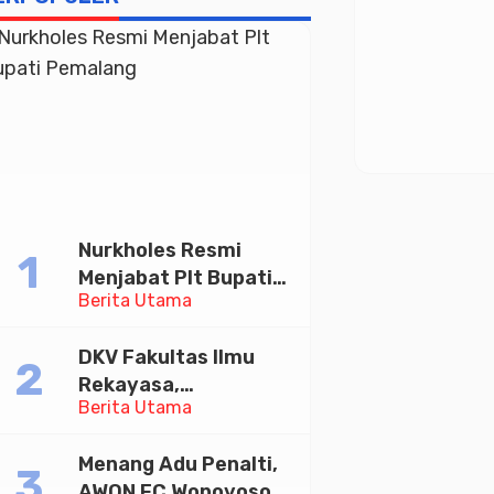
Nurkholes Resmi
Menjabat Plt Bupati
Berita Utama
Pemalang
DKV Fakultas Ilmu
Rekayasa,
Berita Utama
Universitas
Paramadina Gelar
Menang Adu Penalti,
Diskusi Desain
AWON FC Wonoyoso