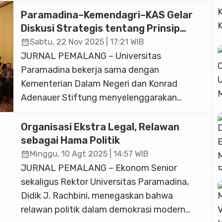
banyak cerita dan dinamika yang
Paramadina–Kemendagri–KAS Gelar
mengiringinya. Bagi Pemerintah Provinsi
Diskusi Strategis tentang Prinsip
Jawa Tengah, tahun 2025 adalah lanskap
Ekonomi Pasar Pancasila
calendar_month
Sabtu, 22 Nov 2025 | 17:21 WIB
baru. Di bawah kepemimpinan Gubernur
JURNAL PEMALANG – Universitas
Ahmad Luthfi dan wakilnya Taj Yasin, senarai
Paramadina bekerja sama dengan
dinamika, […]
Kementerian Dalam Negeri dan Konrad
Adenauer Stiftung menyelenggarakan
diskusi panel bertajuk “The Principles of
Pancasila Market Economy” bertempat di
Organisasi Ekstra Legal, Relawan
JW Marriott Hotel Jakarta pada Kamis
sebagai Hama Politik
(20/11/2025). Prof. Didik J. Rachbini, Rektor
calendar_month
Minggu, 10 Agt 2025 | 14:57 WIB
Universitas Paramadina, dalam
JURNAL PEMALANG – Ekonom Senior
sambutannya menekankan bahwa
sekaligus Rektor Universitas Paramadina,
implementasi prinsip ekonomi Pancasila
Didik J. Rachbini, menegaskan bahwa
menjadi hal yang krusial untuk menjawab […]
relawan politik dalam demokrasi modern