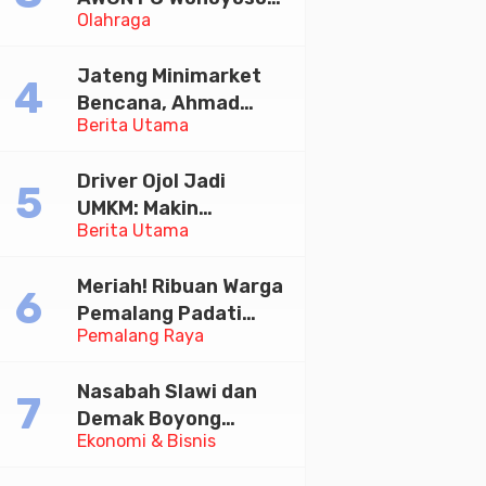
Olahraga
Juara Bhayangkara
Cup 2026
Jateng Minimarket
Bencana, Ahmad
Berita Utama
Luthfi Minta PMI Jadi
Garda Depan
Driver Ojol Jadi
UMKM: Makin
Berita Utama
Sejahtera atau
Merana? Ini Temuan
Meriah! Ribuan Warga
Diskusi Paramadina
Pemalang Padati
Pemalang Raya
Kirab Festival Kamir
2026
Nasabah Slawi dan
Demak Boyong
Ekonomi & Bisnis
Toyota Innova Zenix
Hybrid di Undian