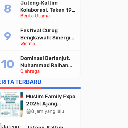
Jateng-Kaltim
Tabungan Bima Bank
Kolaborasi, Teken 19
Jateng
Berita Utama
Kerja Sama Ekonomi
Senilai Rp 20,2 Triliun
Festival Curug
Bengkawah: Sinergi
Wisata
Desa Sikasur dan
UGM dalam
Dominasi Berlanjut,
Memajukan Wisata
Muhammad Raihan
serta UMKM Lokal
Olahraga
Fadila Sabet Emas
Kyorugi di Asian
ERITA TERBARU
Taekwondo Indonesia
Open 2026
Muslim Family Expo
2026: Ajang
Silaturahim dan
calendar_month
8 jam yang lalu
Kebangkitan
Ekonomi Halal di
Jateng-Kaltim