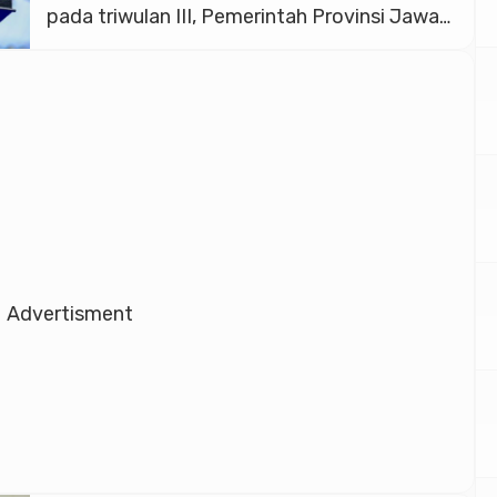
pada triwulan III, Pemerintah Provinsi Jawa
Tengah menargetkan tahun 2026 sebagai
fase “take off” pembangunan melalui
penguatan investasi dan program
pembangunan yang berpihak langsung
krpada kepentingan rakyat atau pro-rakyat.
Begitu pula terkait kinerja Pemprov Jateng
dalam upaya meningkatkan […]
Advertisment