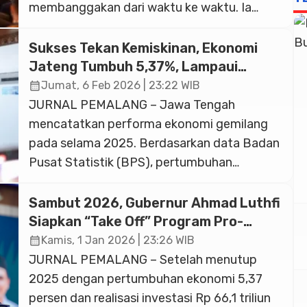
membanggakan dari waktu ke waktu. Ia
mengatakan, optimisme tersebut tidak
terlepas dari kerja keras jajaran pemerintah
Sukses Tekan Kemiskinan, Ekonomi
dalam menjaga stabilitas sekaligus
Jateng Tumbuh 5,37%, Lampaui
mendorong pertumbuhan ekonomi
Nasional
calendar_month
Jumat, 6 Feb 2026 | 23:22 WIB
sepanjang tahun lalu. Berdasarkan hal
JURNAL PEMALANG – Jawa Tengah
tersebut, ia yakin Indonesia bisa terus
mencatatkan performa ekonomi gemilang
mencetak prestasi ekonomi yang lebih baik
pada selama 2025. Berdasarkan data Badan
[…]
Pusat Statistik (BPS), pertumbuhan
ekonomi Jateng mencapai 5,37% (y-on-y)
pada triwulan IV-2025. Capaian itu
Sambut 2026, Gubernur Ahmad Luthfi
memosisikan provinsi ini di atas rata-rata
Siapkan “Take Off” Program Pro-
pertumbuhan nasional yang berada di angka
Rakyat
calendar_month
Kamis, 1 Jan 2026 | 23:26 WIB
5,11%. Capaian ini menempatkan Jawa
JURNAL PEMALANG – Setelah menutup
Tengah sebagai provinsi dengan
2025 dengan pertumbuhan ekonomi 5,37
pertumbuhan ekonomi tertinggi kedua di […]
persen dan realisasi investasi Rp 66,1 triliun