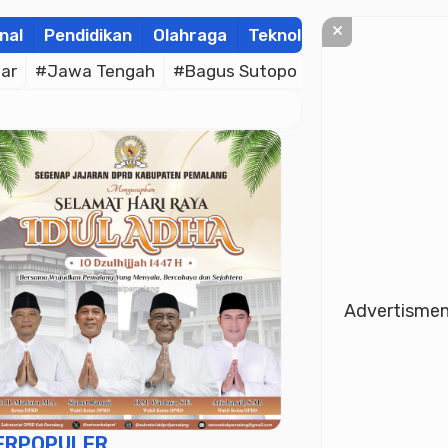
×
nal
Pendidikan
Olahraga
Teknologi
Kolom
Wis
ar
#Jawa Tengah
#Bagus Sutopo
#Bhayangkara C
Advertisme
ERPOPULER