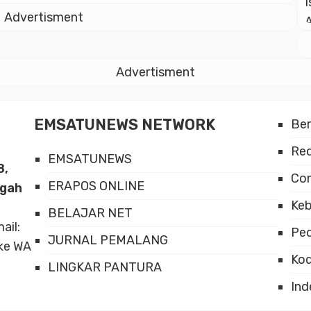
seharusnya hanya berfungsi sebagai
Advertisment
instrumen mobilisasi dukungan saat
kampanye, bukan entitas permanen yang
ikut mengelola pemerintahan. “Relawan
Advertisment
sebagai bagian dari proses kampanye
pemilihan umum adalah bagian pelengkap
saja dan tidak terlalu penting di dalam
EMSATUNEWS NETWORK
Be
demokrasi. Metode kampanye […]
Red
EMSATUNEWS
8,
Co
ERAPOS ONLINE
ngah
Keb
BELAJAR NET
mail:
Ped
JURNAL PEMALANG
ke WA
Kod
LINGKAR PANTURA
Ind