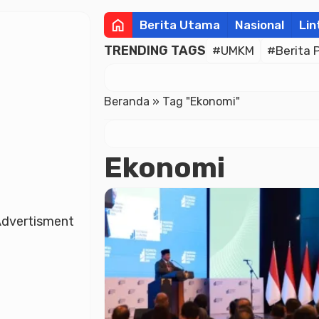
home
Berita Utama
Nasional
Lin
TRENDING TAGS
#UMKM
#Berita 
Beranda
»
Tag "Ekonomi"
Ekonomi
dvertisment