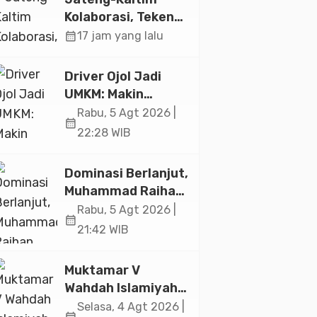
Jakarta
Kolaborasi, Teken
19 Kerja Sama
calendar_month
17 jam yang lalu
Ekonomi Senilai Rp
20,2 Triliun
Driver Ojol Jadi
UMKM: Makin
Sejahtera atau
Rabu, 5 Agt 2026 |
calendar_month
Merana? Ini
22:28 WIB
Temuan Diskusi
Paramadina
Dominasi Berlanjut,
Muhammad Raihan
Fadila Sabet Emas
Rabu, 5 Agt 2026 |
calendar_month
Kyorugi di Asian
21:42 WIB
Taekwondo
Indonesia Open
Muktamar V
2026
Wahdah Islamiyah
Akan Kukuhkan
Selasa, 4 Agt 2026 |