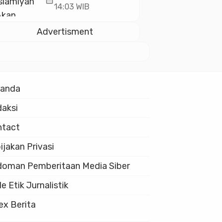
calendar_month
10.000 Guru Al-
14:03 WIB
Qur’an di Masjid
Istiqlal
Advertisment
randa
aksi
ntact
ijakan Privasi
oman Pemberitaan Media Siber
e Etik Jurnalistik
ex Berita