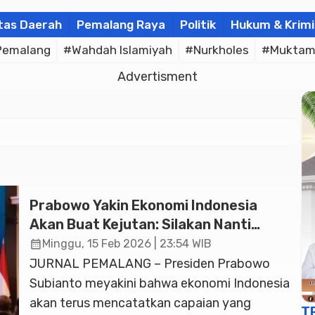
tas Daerah
Pemalang Raya
Politik
Hukum & Krimi
Pemalang
#Wahdah Islamiyah
#Nurkholes
#Muktam
Advertisment
Prabowo Yakin Ekonomi Indonesia
Akan Buat Kejutan: Silakan Nanti
Pakar Nilai Sendiri
calendar_month
Minggu, 15 Feb 2026 | 23:54 WIB
JURNAL PEMALANG – Presiden Prabowo
Subianto meyakini bahwa ekonomi Indonesia
akan terus mencatatkan capaian yang
T