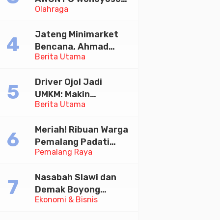
Olahraga
Juara Bhayangkara
Cup 2026
Jateng Minimarket
Bencana, Ahmad
Berita Utama
Luthfi Minta PMI Jadi
Garda Depan
Driver Ojol Jadi
UMKM: Makin
Berita Utama
Sejahtera atau
Merana? Ini Temuan
Meriah! Ribuan Warga
Diskusi Paramadina
Pemalang Padati
Pemalang Raya
Kirab Festival Kamir
2026
Nasabah Slawi dan
Demak Boyong
Ekonomi & Bisnis
Toyota Innova Zenix
Hybrid di Undian