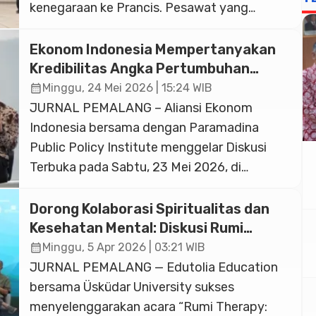
kenegaraan ke Prancis. Pesawat yang
membawa Prabowo mendarat di Lanasan
Udara TNI AU Halim Perdanakusuma,
Ekonom Indonesia Mempertanyakan
Jakarta, pada Sabtu (30/5) pukul 09.50 WIB.
Kredibilitas Angka Pertumbuhan
Prabowo disambut Wakil Presiden RI Gibran
5,61%: Tumbuh Tapi Rapuh
calendar_month
Minggu, 24 Mei 2026 | 15:24 WIB
Rakabuming Raka, Menteri Pertahanan
JURNAL PEMALANG – Aliansi Ekonom
Sjafrie Sjamsoeddin, Kapolri Jenderal Polisi
Indonesia bersama dengan Paramadina
Listyo Sigit […]
Public Policy Institute menggelar Diskusi
Terbuka pada Sabtu, 23 Mei 2026, di
Universitas Paramadina, Jakarta, untuk
menelaah secara kritis angka pertumbuhan
Dorong Kolaborasi Spiritualitas dan
PDB Kuartal I 2026 sebesar 5,61% YoY yang
Kesehatan Mental: Diskusi Rumi
dirilis Badan Pusat Statistik (BPS), sekaligus
Therapy Digelar di Jakarta
calendar_month
Minggu, 5 Apr 2026 | 03:21 WIB
memaparkan kerentanan struktural ekonomi
JURNAL PEMALANG — Edutolia Education
Indonesia yang mendasarinya. BPS merilis
bersama Üsküdar University sukses
angka pertumbuhan […]
menyelenggarakan acara “Rumi Therapy: