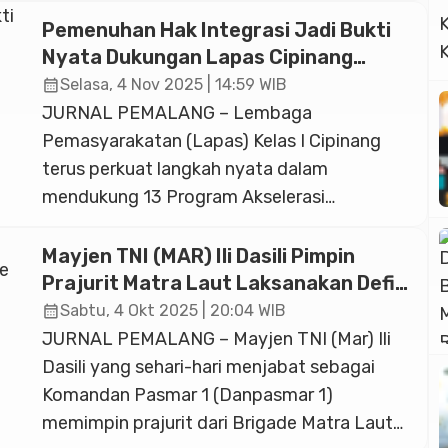
Pemenuhan Hak Integrasi Jadi Bukti
Nyata Dukungan Lapas Cipinang
terhadap 13 Program Akselerasi
calendar_month
Selasa, 4 Nov 2025 | 14:59 WIB
JURNAL PEMALANG – Lembaga
Pemasyarakatan (Lapas) Kelas I Cipinang
terus perkuat langkah nyata dalam
mendukung 13 Program Akselerasi
Pemasyarakatan yang dicanangkan oleh
Menteri Imigrasi dan Pemasyarakatan, Agus
Mayjen TNI (MAR) Ili Dasili Pimpin
Andrianto. Salah satu bentuk konkret dari
Prajurit Matra Laut Laksanakan Defile
komitmen tersebut adalah percepatan
Pasukan
calendar_month
Sabtu, 4 Okt 2025 | 20:04 WIB
pemenuhan hak integrasi bagi Warga Binaan,
JURNAL PEMALANG – Mayjen TNI (Mar) Ili
khususnya melalui program Pembebasan
Dasili yang sehari-hari menjabat sebagai
Bersyarat (PB), yang menjadi bagian
Komandan Pasmar 1 (Danpasmar 1)
penting dari proses […]
memimpin prajurit dari Brigade Matra Laut