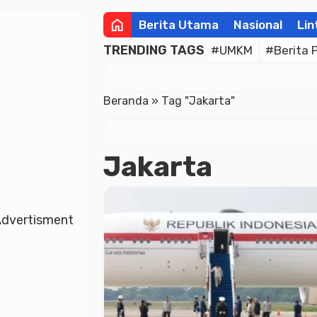
home
Berita Utama
Nasional
Lin
TRENDING TAGS
#UMKM
#Berita 
Beranda
»
Tag "Jakarta"
Jakarta
dvertisment