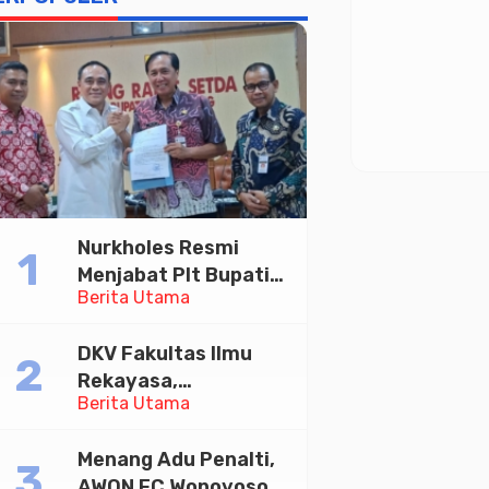
Nurkholes Resmi
Menjabat Plt Bupati
Berita Utama
Pemalang
DKV Fakultas Ilmu
Rekayasa,
Berita Utama
Universitas
Paramadina Gelar
Menang Adu Penalti,
Diskusi Desain
AWON FC Wonoyoso