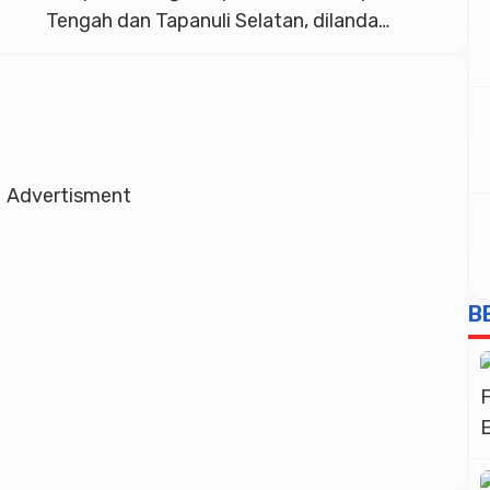
Tengah dan Tapanuli Selatan, dilanda
bencana akibat cuaca ekstrem secara
bertubi-tubi pada hari Senin (24/11) dan
Selasa (25/11). Selain korban jiwa, peristiwa
ini juga mengganggu kehidupan dan
penghidupan masyarakat. Hasil laporan
Advertisment
sementara yang dihimpun oleh Pusat
Pengendalian Operasi (Pusdalops) […]
B