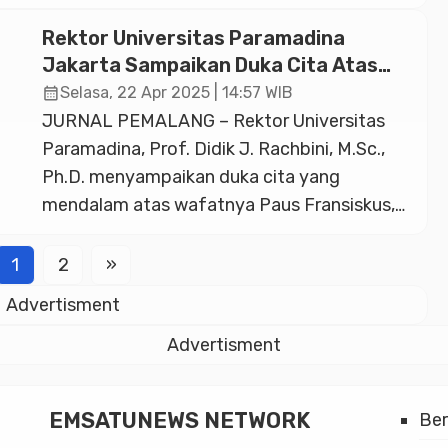
signifikan dan memberikan inspirasi di
bidangnya masing-masing. Meet The
Rektor Universitas Paramadina
Leaders ke-8 menghadirkan Dr. Didiek
Jakarta Sampaikan Duka Cita Atas
Hartantyo, SE., MBA, Direktur Utama PT
Wafatnya Paus Fransiskus
calendar_month
Selasa, 22 Apr 2025 | 14:57 WIB
Kereta Api Indonesia (Persero) Periode 2020
JURNAL PEMALANG – Rektor Universitas
– 2025, dengan tema besar “Rel Kesuksesan:
Paramadina, Prof. Didik J. Rachbini, M.Sc.,
Kisah Transformasi […]
Ph.D. menyampaikan duka cita yang
mendalam atas wafatnya Paus Fransiskus,
seorang pemimpin spiritual dunia yang telah
memberikan teladan luar biasa dalam
1
2
»
kesederhanaan hidup, kehangatan hati, dan
Advertisment
misi kemanusiaan yang melampaui batas
agama dan bangsa. Ucapan duka ini
Advertisment
disampaikannya di Jakarta, Senin
(22/4/2025). Prof. Didik […]
EMSATUNEWS NETWORK
Be