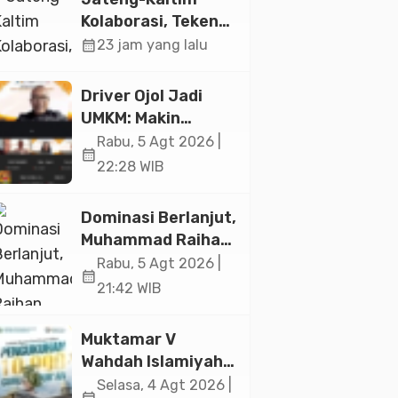
Jakarta
Kolaborasi, Teken
19 Kerja Sama
calendar_month
23 jam yang lalu
Ekonomi Senilai Rp
20,2 Triliun
Driver Ojol Jadi
UMKM: Makin
Sejahtera atau
Rabu, 5 Agt 2026 |
calendar_month
Merana? Ini
22:28 WIB
Temuan Diskusi
Paramadina
Dominasi Berlanjut,
Muhammad Raihan
Fadila Sabet Emas
Rabu, 5 Agt 2026 |
calendar_month
Kyorugi di Asian
21:42 WIB
Taekwondo
Indonesia Open
Muktamar V
2026
Wahdah Islamiyah
Akan Kukuhkan
Selasa, 4 Agt 2026 |