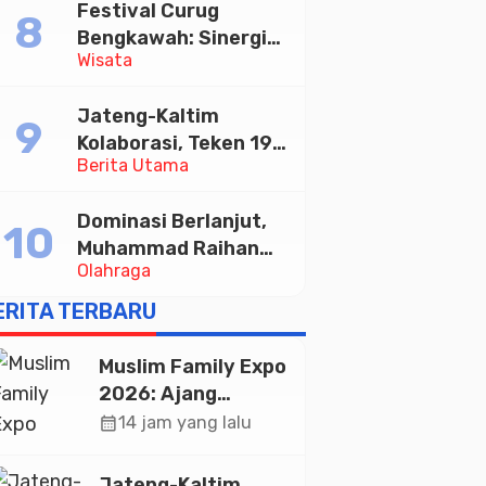
Festival Curug
Tabungan Bima Bank
Bengkawah: Sinergi
Jateng
Wisata
Desa Sikasur dan
UGM dalam
Jateng-Kaltim
Memajukan Wisata
Kolaborasi, Teken 19
serta UMKM Lokal
Berita Utama
Kerja Sama Ekonomi
Senilai Rp 20,2 Triliun
Dominasi Berlanjut,
Muhammad Raihan
Olahraga
Fadila Sabet Emas
Kyorugi di Asian
ERITA TERBARU
Taekwondo Indonesia
Open 2026
Muslim Family Expo
2026: Ajang
Silaturahim dan
calendar_month
14 jam yang lalu
Kebangkitan
Ekonomi Halal di
Jateng-Kaltim