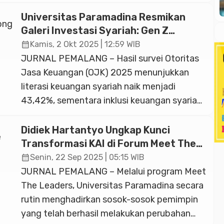
untuk melaksanakan Defile Pasukan dalam
rangka memperingati Hari Ulang Tahun
Universitas Paramadina Resmikan
(HUT) Ke-80 TNI yang diselenggarakan di
Galeri Investasi Syariah: Gen Z
Silang Monas, Jakarta Pusat, Jumat
Didorong Melek Pasar Modal
calendar_month
Kamis, 2 Okt 2025 | 12:59 WIB
(03/10/2025). Latihan Upacara Parade dan
JURNAL PEMALANG – Hasil survei Otoritas
Defile ini merupakan Geladi Bersih terakhir […]
Jasa Keuangan (OJK) 2025 menunjukkan
literasi keuangan syariah naik menjadi
43,42%, sementara inklusi keuangan syariah
baru mencapai 13,41%. Hal ini menunjukkan
peningkatan pemahaman masyarakat
Didiek Hartantyo Ungkap Kunci
terhadap konsep keuangan syariah, namun
Transformasi KAI di Forum Meet The
belum diikuti dengan peningkatan
Leaders Universitas Paramadina
calendar_month
Senin, 22 Sep 2025 | 05:15 WIB
penggunaan produk dan layanan syariah
JURNAL PEMALANG – Melalui program Meet
secara signifikan, oleh sebab itu kampus
The Leaders, Universitas Paramadina secara
perlu terus berupaya melakukan edukasi […]
rutin menghadirkan sosok-sosok pemimpin
yang telah berhasil melakukan perubahan