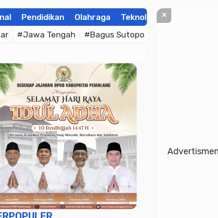
×
nal
Pendidikan
Olahraga
Teknologi
Kolom
Wis
ar
#Jawa Tengah
#Bagus Sutopo
#Bhayangkara C
Advertisme
ERPOPULER