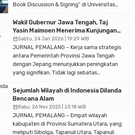
Book Discussion & Signing” di Universitas
Paramadina, Jakarta. Kegiatan ini merupakan
bagian dari upaya menghadirkan ruang
Wakil Gubernur Jawa Tengah, Taj
dialog intelektual yang menghubungkan
Yasin Maimoen Menerima Kunjungan
psikologi modern, neurosains, dan
Gubernur Prefektur Kagawa, Jepang,
calendar_month
Sabtu, 24 Jan 2026 | 19:29 WIB
Ikeda Toyohito
spiritualitas Islam dalam konteks kesehatan
JURNAL PEMALANG – Kerja sama strategis
mental kontemporer. Acara ini menghadirkan
antara Pemerintah Provinsi Jawa Tengah
langsung penulis buku best seller Rumi
dengan Jepang menunjukkan peningkatan
Therapy, Prof. […]
yang signifikan. Tidak lagi sebatas
penempatan tenaga kerja, kolaborasi kedua
pihak kini naik level dengan menyiapkan
Sejumlah Wilayah di Indonesia Dilanda
pekerja asal Jawa Tengah untuk menduduki
Bencana Alam
posisi manajerial atau bos di perusahaan-
calendar_month
Rabu, 26 Nov 2025 | 23:18 WIB
perusahaan Jepang. Hal tersebut
JURNAL PEMALANG – Empat wilayah
disampaikan Wakil Gubernur Jawa Tengah,
kabupaten di Provinsi Sumatera Utara, yang
Taj Yasin Maimoen, usai […]
meliputi Sibolga, Tapanuli Utara, Tapanuli