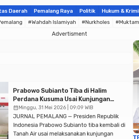
tas Daerah
Pemalang Raya
Politik
Hukum & Krimi
Pemalang
#Wahdah Islamiyah
#Nurkholes
#Muktam
Advertisment
Prabowo Subianto Tiba di Halim
Perdana Kusuma Usai Kunjungan
Kenegaraan ke Prancis
calendar_month
Minggu, 31 Mei 2026 | 09:09 WIB
JURNAL PEMALANG — Presiden Republik
Indonesia Prabowo Subianto tiba kembali di
Tanah Air usai melaksanakan kunjungan
T