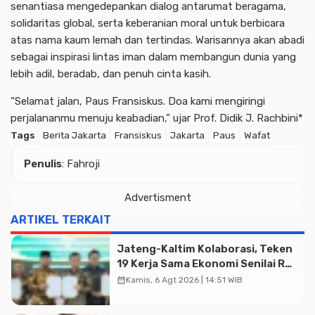
senantiasa mengedepankan dialog antarumat beragama,
solidaritas global, serta keberanian moral untuk berbicara
atas nama kaum lemah dan tertindas. Warisannya akan abadi
sebagai inspirasi lintas iman dalam membangun dunia yang
lebih adil, beradab, dan penuh cinta kasih.
“Selamat jalan, Paus Fransiskus. Doa kami mengiringi
perjalananmu menuju keabadian,” ujar Prof. Didik J. Rachbini*
Tags
Berita Jakarta
Fransiskus
Jakarta
Paus
Wafat
Penulis
: Fahroji
Advertisment
ARTIKEL TERKAIT
Jateng-Kaltim Kolaborasi, Teken
19 Kerja Sama Ekonomi Senilai Rp
20,2 Triliun
calendar_month
Kamis, 6 Agt 2026 | 14:51 WIB