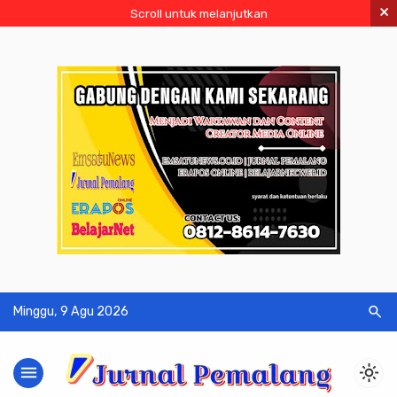
×
Scroll untuk melanjutkan
search
Minggu, 9 Agu 2026
menu
light_mode