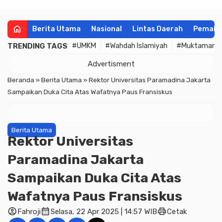
home
Berita Utama
Nasional
Lintas Daerah
Pemala
TRENDING TAGS
#UMKM
#Wahdah Islamiyah
#Muktamar
Advertisment
Beranda
»
Berita Utama
»
Rektor Universitas Paramadina Jakarta
Sampaikan Duka Cita Atas Wafatnya Paus Fransiskus
Berita Utama
Rektor Universitas
Paramadina Jakarta
Sampaikan Duka Cita Atas
Wafatnya Paus Fransiskus
account_circle
calendar_month
print
Fahroji
Selasa, 22 Apr 2025 | 14:57 WIB
Cetak