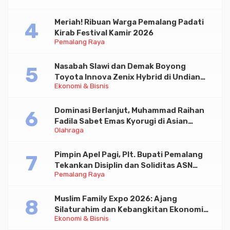
Meriah! Ribuan Warga Pemalang Padati
Kirab Festival Kamir 2026
Pemalang Raya
Nasabah Slawi dan Demak Boyong
Toyota Innova Zenix Hybrid di Undian
Ekonomi & Bisnis
Tabungan Bima Bank Jateng
Dominasi Berlanjut, Muhammad Raihan
Fadila Sabet Emas Kyorugi di Asian
Olahraga
Taekwondo Indonesia Open 2026
Pimpin Apel Pagi, Plt. Bupati Pemalang
Tekankan Disiplin dan Soliditas ASN
Pemalang Raya
untuk Pelayanan Publik
Muslim Family Expo 2026: Ajang
Silaturahim dan Kebangkitan Ekonomi
Ekonomi & Bisnis
Halal di Jakarta