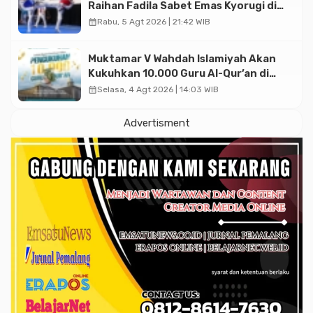
Raihan Fadila Sabet Emas Kyorugi di
Asian Taekwondo Indonesia Open
calendar_month
Rabu, 5 Agt 2026 | 21:42 WIB
2026
Muktamar V Wahdah Islamiyah Akan
Kukuhkan 10.000 Guru Al-Qur’an di
Masjid Istiqlal
calendar_month
Selasa, 4 Agt 2026 | 14:03 WIB
Advertisment