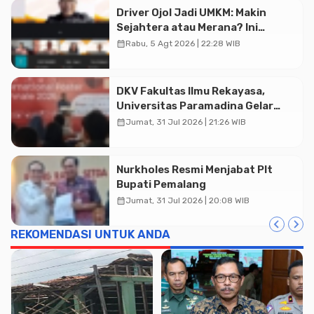
Driver Ojol Jadi UMKM: Makin
Sejahtera atau Merana? Ini
Temuan Diskusi Paramadina
calendar_month
Rabu, 5 Agt 2026 | 22:28 WIB
DKV Fakultas Ilmu Rekayasa,
Universitas Paramadina Gelar
Diskusi Desain
calendar_month
Jumat, 31 Jul 2026 | 21:26 WIB
Nurkholes Resmi Menjabat Plt
Bupati Pemalang
calendar_month
Jumat, 31 Jul 2026 | 20:08 WIB
REKOMENDASI UNTUK ANDA
Advertisment