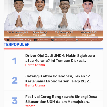
TERPOPULER
Driver Ojol Jadi UMKM: Makin Sejahtera
atau Merana? Ini Temuan Diskusi
Berita Utama
Paramadina
Jateng-Kaltim Kolaborasi, Teken 19
Kerja Sama Ekonomi Senilai Rp 20,2
Berita Utama
Triliun
Festival Curug Bengkawah: Sinergi Desa
Sikasur dan UGM dalam Memajukan
Wisata
Wisata serta UMKM Lokal