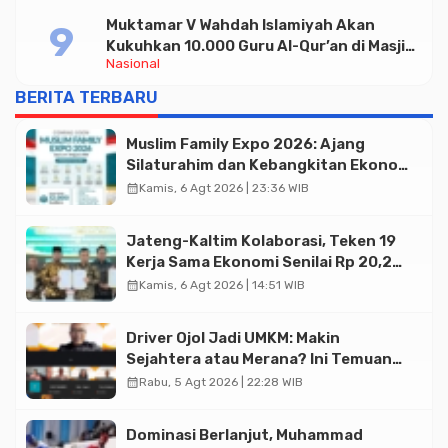
Muktamar V Wahdah Islamiyah Akan
Kukuhkan 10.000 Guru Al-Qur’an di Masjid
Nasional
Istiqlal
BERITA TERBARU
Muslim Family Expo 2026: Ajang
Silaturahim dan Kebangkitan Ekonomi
Halal di Jakarta
calendar_month
Kamis, 6 Agt 2026 | 23:36 WIB
Jateng-Kaltim Kolaborasi, Teken 19
Kerja Sama Ekonomi Senilai Rp 20,2
Triliun
calendar_month
Kamis, 6 Agt 2026 | 14:51 WIB
Driver Ojol Jadi UMKM: Makin
Sejahtera atau Merana? Ini Temuan
Diskusi Paramadina
calendar_month
Rabu, 5 Agt 2026 | 22:28 WIB
Dominasi Berlanjut, Muhammad