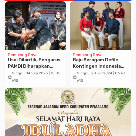
Pemalang Raya
Pemalang Raya
Usai Dilantik, Pengurus
Baju Seragam Defile
PAMDI Diharapkan
Kontingen Indonesia
Guyub Rukun Bangun
Pada Upacara
Minggu, 14 Sep 2025 | 10:05
Minggu, 28 Jul 2024 | 06:43
calendar_month
calendar_month
Pemalang
Olimpiade Paris Karya
WIB
WIB
Desainer Didit
Hediprasetyo