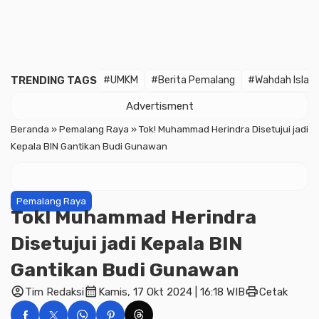
TRENDING TAGS
#UMKM
#Berita Pemalang
#Wahdah Islam
Advertisment
Beranda
»
Pemalang Raya
»
Tok! Muhammad Herindra Disetujui jadi
Kepala BIN Gantikan Budi Gunawan
Pemalang Raya
Tok! Muhammad Herindra
Disetujui jadi Kepala BIN
Gantikan Budi Gunawan
account_circle
calendar_month
print
Tim Redaksi
Kamis, 17 Okt 2024 | 16:18 WIB
Cetak