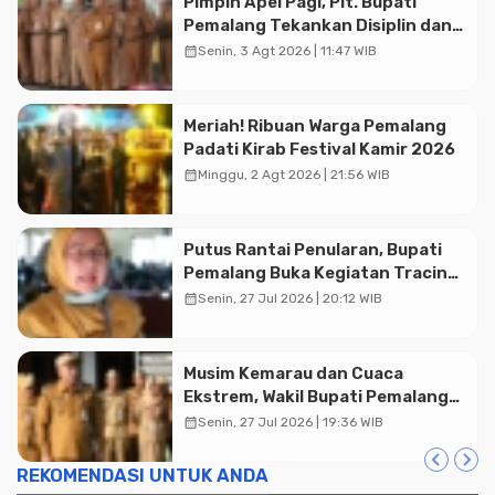
Pimpin Apel Pagi, Plt. Bupati
Pemalang Tekankan Disiplin dan
Soliditas ASN untuk Pelayanan
calendar_month
Senin, 3 Agt 2026 | 11:47 WIB
Publik
Meriah! Ribuan Warga Pemalang
Padati Kirab Festival Kamir 2026
calendar_month
Minggu, 2 Agt 2026 | 21:56 WIB
Putus Rantai Penularan, Bupati
Pemalang Buka Kegiatan Tracing
TBC Terintegrasi di Mulyoharjo
calendar_month
Senin, 27 Jul 2026 | 20:12 WIB
Advertisment
Musim Kemarau dan Cuaca
Ekstrem, Wakil Bupati Pemalang
Ingatkan ASN Waspada Bahaya
calendar_month
Senin, 27 Jul 2026 | 19:36 WIB
Kebakaran
REKOMENDASI UNTUK ANDA