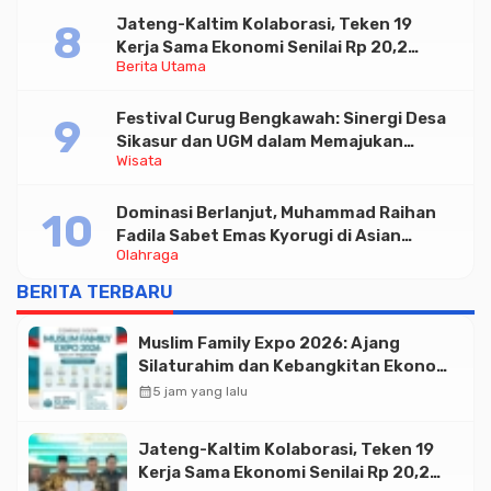
Jateng-Kaltim Kolaborasi, Teken 19
Kerja Sama Ekonomi Senilai Rp 20,2
Berita Utama
Triliun
Festival Curug Bengkawah: Sinergi Desa
Sikasur dan UGM dalam Memajukan
Wisata
Wisata serta UMKM Lokal
Dominasi Berlanjut, Muhammad Raihan
Fadila Sabet Emas Kyorugi di Asian
Olahraga
Taekwondo Indonesia Open 2026
BERITA TERBARU
Muslim Family Expo 2026: Ajang
Silaturahim dan Kebangkitan Ekonomi
Halal di Jakarta
calendar_month
5 jam yang lalu
Jateng-Kaltim Kolaborasi, Teken 19
Kerja Sama Ekonomi Senilai Rp 20,2