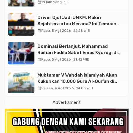
Triliun
calendar_month
14 jam yang lalu
Driver Ojol Jadi UMKM: Makin
Sejahtera atau Merana? Ini Temuan
Diskusi Paramadina
calendar_month
Rabu, 5 Agt 2026 | 22:28 WIB
Dominasi Berlanjut, Muhammad
Raihan Fadila Sabet Emas Kyorugi di
Asian Taekwondo Indonesia Open
calendar_month
Rabu, 5 Agt 2026 | 21:42 WIB
2026
Muktamar V Wahdah Islamiyah Akan
Kukuhkan 10.000 Guru Al-Qur’an di
Masjid Istiqlal
calendar_month
Selasa, 4 Agt 2026 | 14:03 WIB
Advertisment