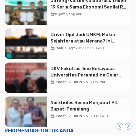
Jateng-Kaltim Kolaborasi, Teken
19 Kerja Sama Ekonomi Senilai Rp
20,2 Triliun
calendar_month
15 jam yang lalu
Driver Ojol Jadi UMKM: Makin
Sejahtera atau Merana? Ini
Temuan Diskusi Paramadina
calendar_month
Rabu, 5 Agt 2026 | 22:28 WIB
DKV Fakultas Ilmu Rekayasa,
Universitas Paramadina Gelar
Diskusi Desain
calendar_month
Jumat, 31 Jul 2026 | 21:26 WIB
Advertisment
Nurkholes Resmi Menjabat Plt
Bupati Pemalang
calendar_month
Jumat, 31 Jul 2026 | 20:08 WIB
REKOMENDASI UNTUK ANDA