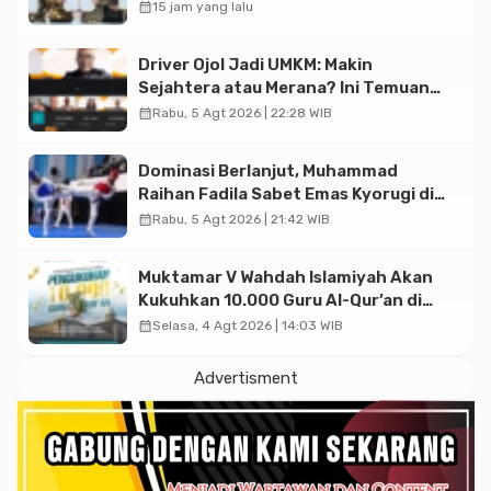
Triliun
calendar_month
15 jam yang lalu
Driver Ojol Jadi UMKM: Makin
Sejahtera atau Merana? Ini Temuan
Diskusi Paramadina
calendar_month
Rabu, 5 Agt 2026 | 22:28 WIB
Dominasi Berlanjut, Muhammad
Raihan Fadila Sabet Emas Kyorugi di
Asian Taekwondo Indonesia Open
calendar_month
Rabu, 5 Agt 2026 | 21:42 WIB
2026
Muktamar V Wahdah Islamiyah Akan
Kukuhkan 10.000 Guru Al-Qur’an di
Masjid Istiqlal
calendar_month
Selasa, 4 Agt 2026 | 14:03 WIB
Advertisment