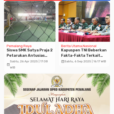
Pemalang Raya
Berita Utama
Nasional
Siswa SMK Satya Praja 2
Kapuspen TNI Beberkan
Petarukan Antusias
Fakta-Fakta Terkait
Meriahkan Kegiatan
Tuduhan TNI Jadi
calendar_month
Sabtu, 26 Apr 2025 | 17:08
Sabtu, 6 Sep 2025 | 16:17 WIB
calendar_month
Dies Natalis ke-33
Provokator Unjuk Rasa
WIB