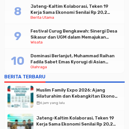
Jateng-Kaltim Kolaborasi, Teken 19
Kerja Sama Ekonomi Senilai Rp 20,2
Berita Utama
Triliun
Festival Curug Bengkawah: Sinergi Desa
Sikasur dan UGM dalam Memajukan
Wisata
Wisata serta UMKM Lokal
Dominasi Berlanjut, Muhammad Raihan
Fadila Sabet Emas Kyorugi di Asian
Olahraga
Taekwondo Indonesia Open 2026
BERITA TERBARU
Muslim Family Expo 2026: Ajang
Silaturahim dan Kebangkitan Ekonomi
Halal di Jakarta
calendar_month
6 jam yang lalu
Jateng-Kaltim Kolaborasi, Teken 19
Kerja Sama Ekonomi Senilai Rp 20,2