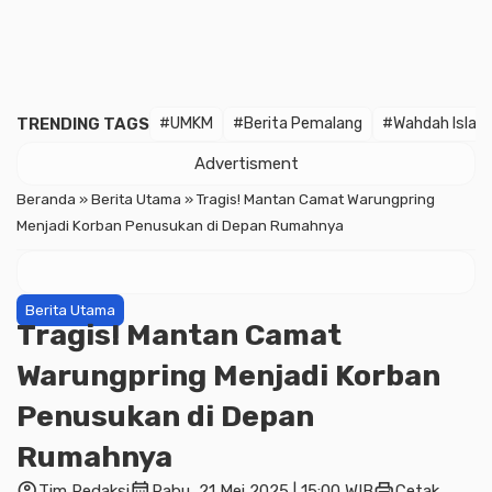
TRENDING TAGS
#UMKM
#Berita Pemalang
#Wahdah Islam
Advertisment
Beranda
»
Berita Utama
»
Tragis! Mantan Camat Warungpring
Menjadi Korban Penusukan di Depan Rumahnya
Berita Utama
Tragis! Mantan Camat
Warungpring Menjadi Korban
Penusukan di Depan
Rumahnya
account_circle
calendar_month
print
Tim Redaksi
Rabu, 21 Mei 2025 | 15:00 WIB
Cetak