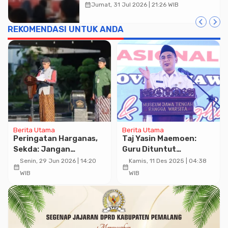
Diskusi Desain
calendar_month
Jumat, 31 Jul 2026 | 21:26 WIB
REKOMENDASI UNTUK ANDA
Berita Utama
Berita Utama
Peringatan Harganas,
Taj Yasin Maemoen:
Sekda: Jangan
Guru Dituntut
Serahkan Masa Depan
Melakukan Update dan
Senin, 29 Jun 2026 | 14:20
Kamis, 11 Des 2025 | 04:38
calendar_month
calendar_month
Anak kepada Algoritma
Penyesuian Teknologi
WIB
WIB
Digital