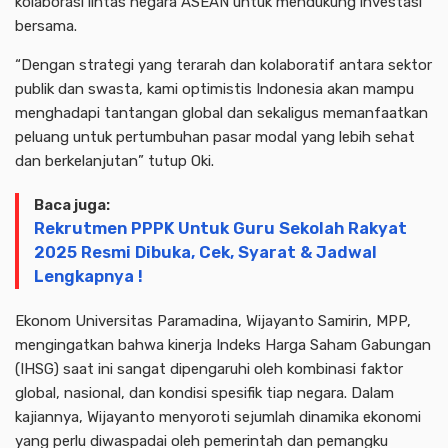
kolaborasi lintas negara ASEAN untuk mendukung investasi
bersama.
“Dengan strategi yang terarah dan kolaboratif antara sektor
publik dan swasta, kami optimistis Indonesia akan mampu
menghadapi tantangan global dan sekaligus memanfaatkan
peluang untuk pertumbuhan pasar modal yang lebih sehat
dan berkelanjutan” tutup Oki.
Baca juga:
Rekrutmen PPPK Untuk Guru Sekolah Rakyat
2025 Resmi Dibuka, Cek, Syarat & Jadwal
Lengkapnya !
Ekonom Universitas Paramadina, Wijayanto Samirin, MPP,
mengingatkan bahwa kinerja Indeks Harga Saham Gabungan
(IHSG) saat ini sangat dipengaruhi oleh kombinasi faktor
global, nasional, dan kondisi spesifik tiap negara. Dalam
kajiannya, Wijayanto menyoroti sejumlah dinamika ekonomi
yang perlu diwaspadai oleh pemerintah dan pemangku