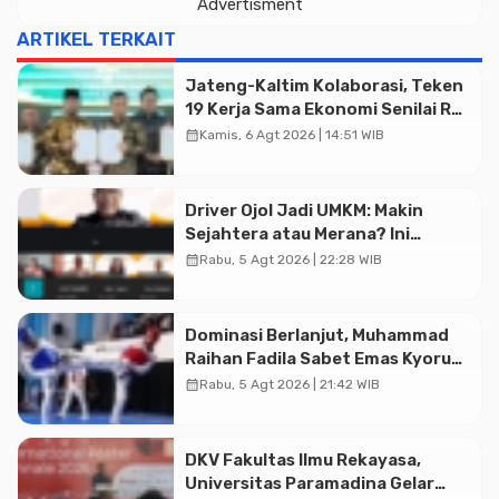
Advertisment
ARTIKEL TERKAIT
Jateng-Kaltim Kolaborasi, Teken
19 Kerja Sama Ekonomi Senilai Rp
20,2 Triliun
calendar_month
Kamis, 6 Agt 2026 | 14:51 WIB
Driver Ojol Jadi UMKM: Makin
Sejahtera atau Merana? Ini
Temuan Diskusi Paramadina
calendar_month
Rabu, 5 Agt 2026 | 22:28 WIB
Dominasi Berlanjut, Muhammad
Raihan Fadila Sabet Emas Kyorugi
di Asian Taekwondo Indonesia
calendar_month
Rabu, 5 Agt 2026 | 21:42 WIB
Open 2026
DKV Fakultas Ilmu Rekayasa,
Universitas Paramadina Gelar