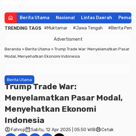
home
Berita Utama
Nasional
Lintas Daerah
Pemala
TRENDING TAGS
#Muktamar
#Jawa Tengah
#Berita Pema
Advertisment
Beranda
»
Berita Utama
»
Trump Trade War: Menyelamatkan Pasar
Modal, Menyehatkan Ekonomi Indonesia
Berita Utama
Trump Trade War:
Menyelamatkan Pasar Modal,
Menyehatkan Ekonomi
Indonesia
account_circle
calendar_month
print
Fahroji
Sabtu, 12 Apr 2025 | 05:50 WIB
Cetak