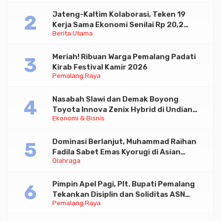
Jateng-Kaltim Kolaborasi, Teken 19
Kerja Sama Ekonomi Senilai Rp 20,2
Berita Utama
Triliun
Meriah! Ribuan Warga Pemalang Padati
Kirab Festival Kamir 2026
Pemalang Raya
Nasabah Slawi dan Demak Boyong
Toyota Innova Zenix Hybrid di Undian
Ekonomi & Bisnis
Tabungan Bima Bank Jateng
Dominasi Berlanjut, Muhammad Raihan
Fadila Sabet Emas Kyorugi di Asian
Olahraga
Taekwondo Indonesia Open 2026
Pimpin Apel Pagi, Plt. Bupati Pemalang
Tekankan Disiplin dan Soliditas ASN
Pemalang Raya
untuk Pelayanan Publik