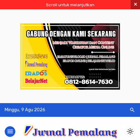
×
Scroll untuk melanjutkan
search
Minggu, 9 Agu 2026
menu
light_mode