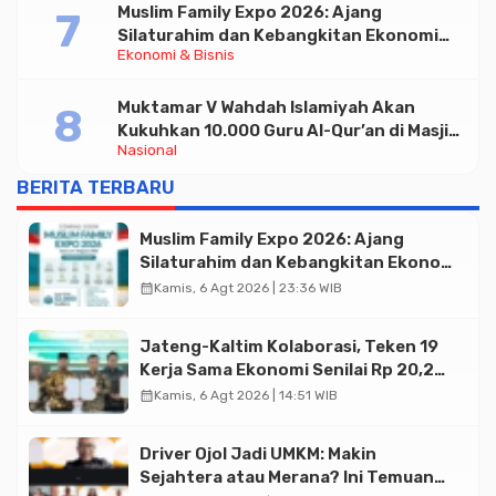
Muslim Family Expo 2026: Ajang
Silaturahim dan Kebangkitan Ekonomi
Ekonomi & Bisnis
Halal di Jakarta
Muktamar V Wahdah Islamiyah Akan
Kukuhkan 10.000 Guru Al-Qur’an di Masjid
Nasional
Istiqlal
BERITA TERBARU
Muslim Family Expo 2026: Ajang
Silaturahim dan Kebangkitan Ekonomi
Halal di Jakarta
calendar_month
Kamis, 6 Agt 2026 | 23:36 WIB
Jateng-Kaltim Kolaborasi, Teken 19
Kerja Sama Ekonomi Senilai Rp 20,2
Triliun
calendar_month
Kamis, 6 Agt 2026 | 14:51 WIB
Driver Ojol Jadi UMKM: Makin
Sejahtera atau Merana? Ini Temuan