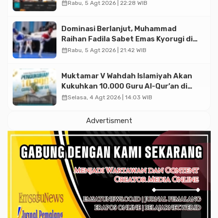
Diskusi Paramadina
calendar_month
Rabu, 5 Agt 2026 | 22:28 WIB
Dominasi Berlanjut, Muhammad
Raihan Fadila Sabet Emas Kyorugi di
Asian Taekwondo Indonesia Open
calendar_month
Rabu, 5 Agt 2026 | 21:42 WIB
2026
Muktamar V Wahdah Islamiyah Akan
Kukuhkan 10.000 Guru Al-Qur’an di
Masjid Istiqlal
calendar_month
Selasa, 4 Agt 2026 | 14:03 WIB
Advertisment