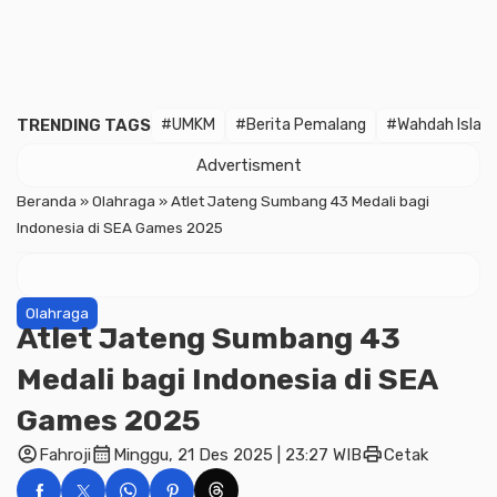
TRENDING TAGS
#UMKM
#Berita Pemalang
#Wahdah Islam
Advertisment
Beranda
»
Olahraga
»
Atlet Jateng Sumbang 43 Medali bagi
Indonesia di SEA Games 2025
Olahraga
Atlet Jateng Sumbang 43
Medali bagi Indonesia di SEA
Games 2025
account_circle
calendar_month
print
Fahroji
Minggu, 21 Des 2025 | 23:27 WIB
Cetak