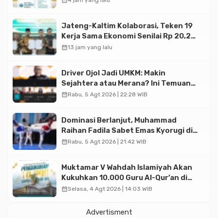
calendar_month
4 jam yang lalu
Jateng-Kaltim Kolaborasi, Teken 19
Kerja Sama Ekonomi Senilai Rp 20,2
Triliun
calendar_month
13 jam yang lalu
Driver Ojol Jadi UMKM: Makin
Sejahtera atau Merana? Ini Temuan
Diskusi Paramadina
calendar_month
Rabu, 5 Agt 2026 | 22:28 WIB
Dominasi Berlanjut, Muhammad
Raihan Fadila Sabet Emas Kyorugi di
Asian Taekwondo Indonesia Open
calendar_month
Rabu, 5 Agt 2026 | 21:42 WIB
2026
Muktamar V Wahdah Islamiyah Akan
Kukuhkan 10.000 Guru Al-Qur’an di
Masjid Istiqlal
calendar_month
Selasa, 4 Agt 2026 | 14:03 WIB
Advertisment