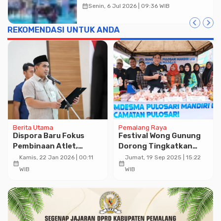
Borobudur Playon 2026
calendar_month
Senin, 6 Jul 2026 | 09:36 WIB
REKOMENDASI UNTUK ANDA
Berita Utama
Pemalang Raya
Dispora Baru Fokus
Festival Wong Gunung
Pembinaan Atlet,
Dorong Tingkatkan
Wagub: Jateng Target
Ekonomi Kreatif di
Kamis, 22 Jan 2026 | 00:11
Jumat, 19 Sep 2025 | 15:22
calendar_month
calendar_month
Tiga Besar
Pemalang
WIB
WIB