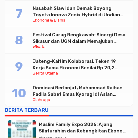
Nasabah Slawi dan Demak Boyong
Toyota Innova Zenix Hybrid di Undian
Ekonomi & Bisnis
Tabungan Bima Bank Jateng
Festival Curug Bengkawah: Sinergi Desa
Sikasur dan UGM dalam Memajukan
Wisata
Wisata serta UMKM Lokal
Jateng-Kaltim Kolaborasi, Teken 19
Kerja Sama Ekonomi Senilai Rp 20,2
Berita Utama
Triliun
Dominasi Berlanjut, Muhammad Raihan
Fadila Sabet Emas Kyorugi di Asian
Olahraga
Taekwondo Indonesia Open 2026
BERITA TERBARU
Muslim Family Expo 2026: Ajang
Silaturahim dan Kebangkitan Ekonomi
Halal di Jakarta