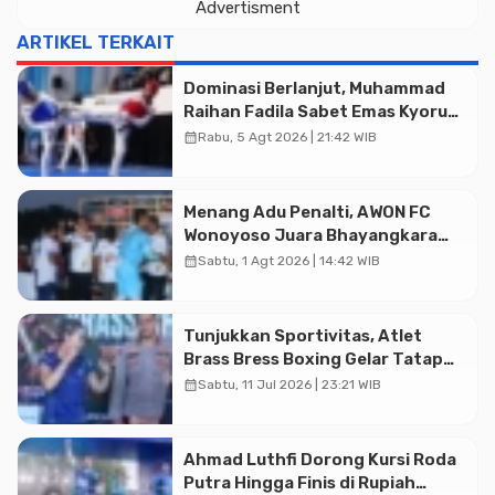
Advertisment
ARTIKEL TERKAIT
Dominasi Berlanjut, Muhammad
Raihan Fadila Sabet Emas Kyorugi
di Asian Taekwondo Indonesia
calendar_month
Rabu, 5 Agt 2026 | 21:42 WIB
Open 2026
Menang Adu Penalti, AWON FC
Wonoyoso Juara Bhayangkara
Cup 2026
calendar_month
Sabtu, 1 Agt 2026 | 14:42 WIB
Tunjukkan Sportivitas, Atlet
Brass Bress Boxing Gelar Tatap
Muka Resmi di Kajen
calendar_month
Sabtu, 11 Jul 2026 | 23:21 WIB
Ahmad Luthfi Dorong Kursi Roda
Putra Hingga Finis di Rupiah