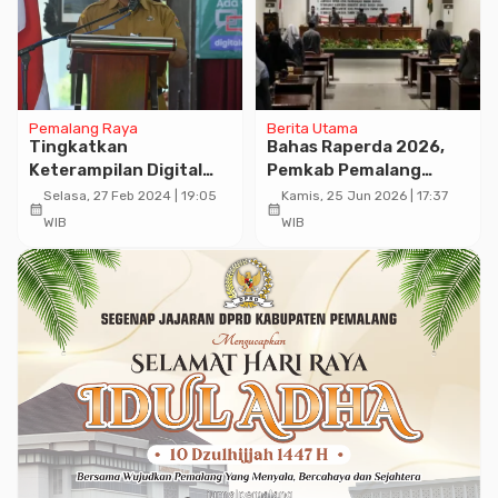
Pemalang Raya
Berita Utama
Tingkatkan
Bahas Raperda 2026,
Keterampilan Digital
Pemkab Pemalang
Bagi UMKM, BPSDM
Sampaikan Jawaban
Selasa, 27 Feb 2024 | 19:05
Kamis, 25 Jun 2026 | 17:37
calendar_month
calendar_month
Yogyakarta Menggelar
Eksekutif dalam Rapat
WIB
WIB
Pelatihan Digital Talent
Paripurna
Scholarship