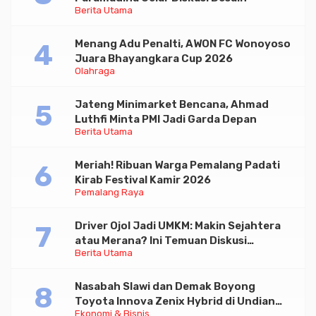
Berita Utama
Menang Adu Penalti, AWON FC Wonoyoso
Juara Bhayangkara Cup 2026
Olahraga
Jateng Minimarket Bencana, Ahmad
Luthfi Minta PMI Jadi Garda Depan
Berita Utama
Meriah! Ribuan Warga Pemalang Padati
Kirab Festival Kamir 2026
Pemalang Raya
Driver Ojol Jadi UMKM: Makin Sejahtera
atau Merana? Ini Temuan Diskusi
Berita Utama
Paramadina
Nasabah Slawi dan Demak Boyong
Toyota Innova Zenix Hybrid di Undian
Ekonomi & Bisnis
Tabungan Bima Bank Jateng