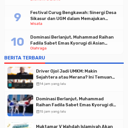
Festival Curug Bengkawah: Sinergi Desa
Sikasur dan UGM dalam Memajukan
Wisata
Wisata serta UMKM Lokal
Dominasi Berlanjut, Muhammad Raihan
Fadila Sabet Emas Kyorugi di Asian
Olahraga
Taekwondo Indonesia Open 2026
BERITA TERBARU
Driver Ojol Jadi UMKM: Makin
Sejahtera atau Merana? Ini Temuan
Diskusi Paramadina
calendar_month
14 jam yang lalu
Dominasi Berlanjut, Muhammad
Raihan Fadila Sabet Emas Kyorugi di
Asian Taekwondo Indonesia Open
calendar_month
15 jam yang lalu
2026
Muktamar V Wahdah Islamiyah Akan