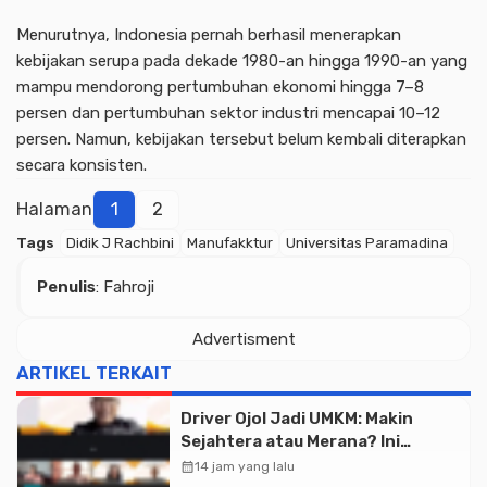
Menurutnya, Indonesia pernah berhasil menerapkan
Advertisment
kebijakan serupa pada dekade 1980-an hingga 1990-an yang
mampu mendorong pertumbuhan ekonomi hingga 7–8
persen dan pertumbuhan sektor industri mencapai 10–12
persen. Namun, kebijakan tersebut belum kembali diterapkan
secara konsisten.
Halaman
1
2
Tags
Didik J Rachbini
Manufakktur
Universitas Paramadina
Penulis
: Fahroji
Advertisment
ARTIKEL TERKAIT
Driver Ojol Jadi UMKM: Makin
Sejahtera atau Merana? Ini
Temuan Diskusi Paramadina
calendar_month
14 jam yang lalu