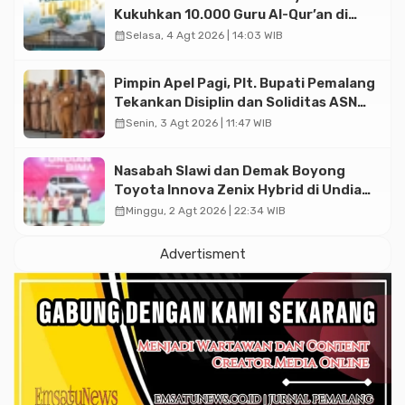
Kukuhkan 10.000 Guru Al-Qur’an di
Masjid Istiqlal
calendar_month
Selasa, 4 Agt 2026 | 14:03 WIB
Pimpin Apel Pagi, Plt. Bupati Pemalang
Tekankan Disiplin dan Soliditas ASN
untuk Pelayanan Publik
calendar_month
Senin, 3 Agt 2026 | 11:47 WIB
Nasabah Slawi dan Demak Boyong
Toyota Innova Zenix Hybrid di Undian
Tabungan Bima Bank Jateng
calendar_month
Minggu, 2 Agt 2026 | 22:34 WIB
Advertisment