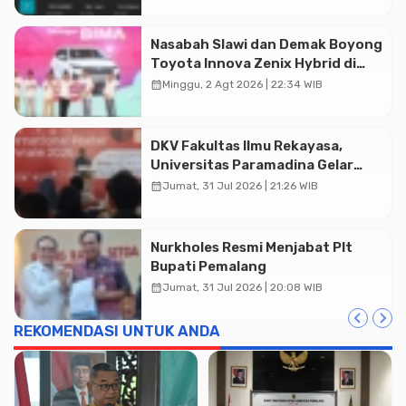
Nasabah Slawi dan Demak Boyong
Toyota Innova Zenix Hybrid di
Undian Tabungan Bima Bank
calendar_month
Minggu, 2 Agt 2026 | 22:34 WIB
Jateng
DKV Fakultas Ilmu Rekayasa,
Universitas Paramadina Gelar
Diskusi Desain
calendar_month
Jumat, 31 Jul 2026 | 21:26 WIB
Nurkholes Resmi Menjabat Plt
Bupati Pemalang
calendar_month
Jumat, 31 Jul 2026 | 20:08 WIB
REKOMENDASI UNTUK ANDA