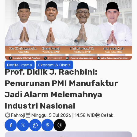
Berita Utama
Ekonomi & Bisnis
Prof. Didik J. Rachbini:
Penurunan PMI Manufaktur
Jadi Alarm Melemahnya
Industri Nasional
account_circle
calendar_month
print
Fahroji
Minggu, 5 Jul 2026 | 14:58 WIB
Cetak