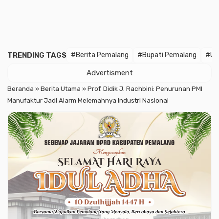
TRENDING TAGS
#Berita Pemalang
#Bupati Pemalang
#U
Advertisment
Beranda
»
Berita Utama
»
Prof. Didik J. Rachbini: Penurunan PMI
Manufaktur Jadi Alarm Melemahnya Industri Nasional