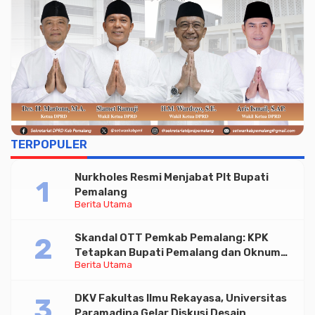
TERPOPULER
Nurkholes Resmi Menjabat Plt Bupati
Pemalang
Berita Utama
Skandal OTT Pemkab Pemalang: KPK
Tetapkan Bupati Pemalang dan Oknum
Berita Utama
Staf Internal Sebagai Tersangka
Pemerasan Rp1,98 Miliar
DKV Fakultas Ilmu Rekayasa, Universitas
Paramadina Gelar Diskusi Desain