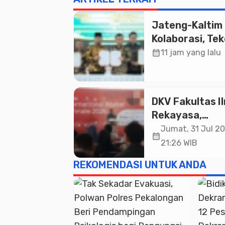
Jateng-Kaltim
Kolaborasi, Te
19 Kerja Sama
calendar_month
11 jam yang lalu
Ekonomi Senila
20,2 Triliun
DKV Fakultas I
Rekayasa,
Universitas
Jumat, 31 Jul 20
calendar_month
Paramadina Ge
21:26 WIB
Diskusi Desain
REKOMENDASI UNTUK ANDA