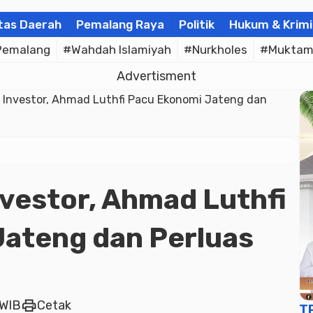
tas Daerah
Pemalang Raya
Politik
Hukum & Krimi
Pemalang
#Wahdah Islamiyah
#Nurkholes
#Muktam
Advertisment
 Investor, Ahmad Luthfi Pacu Ekonomi Jateng dan
vestor, Ahmad Luthfi
ateng dan Perluas
a
print
 WIB
Cetak
T