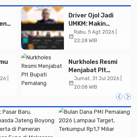
Driver Ojol Jadi
ken
UMKM: Makin
Sejahtera atau
Rabu, 5 Agt 2026 |
calendar_month
i Rp
Merana? Ini
22:28 WIB
Temuan Diskusi
Paramadina
lmu
Nurkholes Resmi
Menjabat Plt
Bupati Pemalang
26 |
Jumat, 31 Jul 2026 |
calendar_month
lar
20:08 WIB