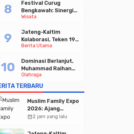
Festival Curug
Tabungan Bima Bank
Bengkawah: Sinergi
Jateng
Wisata
Desa Sikasur dan
UGM dalam
Jateng-Kaltim
Memajukan Wisata
Kolaborasi, Teken 19
serta UMKM Lokal
Berita Utama
Kerja Sama Ekonomi
Senilai Rp 20,2 Triliun
Dominasi Berlanjut,
Muhammad Raihan
Olahraga
Fadila Sabet Emas
Kyorugi di Asian
ERITA TERBARU
Taekwondo Indonesia
Open 2026
Muslim Family Expo
2026: Ajang
Silaturahim dan
calendar_month
2 jam yang lalu
Kebangkitan
Ekonomi Halal di
Jateng-Kaltim