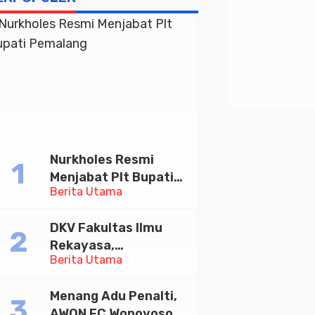
Nurkholes Resmi
Menjabat Plt Bupati
Berita Utama
Pemalang
DKV Fakultas Ilmu
Rekayasa,
Berita Utama
Universitas
Paramadina Gelar
Menang Adu Penalti,
Diskusi Desain
AWON FC Wonoyoso