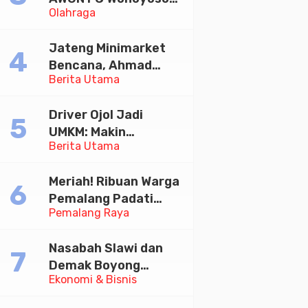
Olahraga
Juara Bhayangkara
Cup 2026
Jateng Minimarket
Bencana, Ahmad
Berita Utama
Luthfi Minta PMI Jadi
Garda Depan
Driver Ojol Jadi
UMKM: Makin
Berita Utama
Sejahtera atau
Merana? Ini Temuan
Meriah! Ribuan Warga
Diskusi Paramadina
Pemalang Padati
Pemalang Raya
Kirab Festival Kamir
2026
Nasabah Slawi dan
Demak Boyong
Ekonomi & Bisnis
Toyota Innova Zenix
Hybrid di Undian