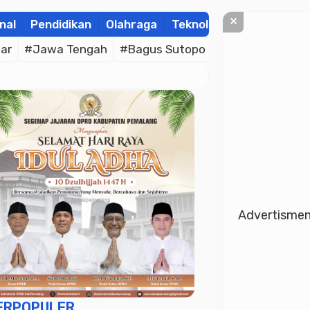
×
nal
Pendidikan
Olahraga
Teknologi
Kolom
Wis
ar
#Jawa Tengah
#Bagus Sutopo
#Bhayangkara C
Advertisme
ERPOPULER