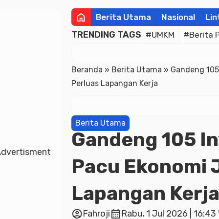
home
Berita Utama
Nasional
Lin
TRENDING TAGS
#UMKM
#Berita 
Beranda
»
Berita Utama
»
Gandeng 105
Perluas Lapangan Kerja
Berita Utama
Gandeng 105 In
dvertisment
Pacu Ekonomi J
Lapangan Kerj
account_circle
calendar_month
Fahroji
Rabu, 1 Jul 2026 | 16:43