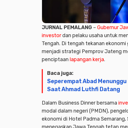
JURNAL PEMALANG
–
Gubernur Ja
investor
dan pelaku usaha untuk mem
Tengah. Di tengah tekanan ekonomi g
menjadi strategi Pemprov Jateng m
penciptaan
lapangan kerja
.
Baca juga:
Seperempat Abad Menunggu 
Saat Ahmad Luthfi Datang
Dalam Business Dinner bersama
inve
modal dalam negeri (PMDN), pengelo
ekonomi di Hotel Padma Semarang,
menegaskan Jawa Tengah tetap menja