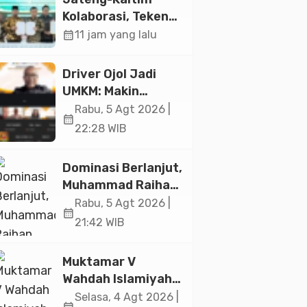
Jakarta
Kolaborasi, Teken
19 Kerja Sama
calendar_month
11 jam yang lalu
Ekonomi Senilai Rp
20,2 Triliun
Driver Ojol Jadi
UMKM: Makin
Sejahtera atau
Rabu, 5 Agt 2026 |
calendar_month
Merana? Ini
22:28 WIB
Temuan Diskusi
Paramadina
Dominasi Berlanjut,
Muhammad Raihan
Fadila Sabet Emas
Rabu, 5 Agt 2026 |
calendar_month
Kyorugi di Asian
21:42 WIB
Taekwondo
Indonesia Open
Muktamar V
2026
Wahdah Islamiyah
Akan Kukuhkan
Selasa, 4 Agt 2026 |