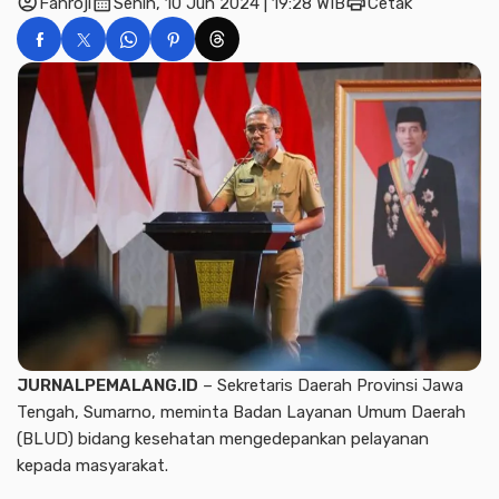
account_circle
calendar_month
print
Fahroji
Senin, 10 Jun 2024 | 19:28 WIB
Cetak
JURNALPEMALANG.ID
– Sekretaris Daerah Provinsi Jawa
Tengah, Sumarno, meminta Badan Layanan Umum Daerah
(BLUD) bidang kesehatan mengedepankan pelayanan
kepada masyarakat.