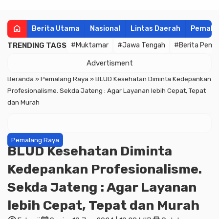
home
Berita Utama
Nasional
Lintas Daerah
Pemala
TRENDING TAGS
#Muktamar
#Jawa Tengah
#Berita Pema
Advertisment
Beranda
»
Pemalang Raya
»
BLUD Kesehatan Diminta Kedepankan
Profesionalisme. Sekda Jateng : Agar Layanan lebih Cepat, Tepat
dan Murah
Pemalang Raya
BLUD Kesehatan Diminta
Kedepankan Profesionalisme.
Sekda Jateng : Agar Layanan
lebih Cepat, Tepat dan Murah