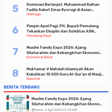
Dominasi Berlanjut, Muhammad Raihan
Fadila Sabet Emas Kyorugi di Asian
Olahraga
Taekwondo Indonesia Open 2026
Pimpin Apel Pagi, Plt. Bupati Pemalang
Tekankan Disiplin dan Soliditas ASN
Pemalang Raya
untuk Pelayanan Publik
Muslim Family Expo 2026: Ajang
Silaturahim dan Kebangkitan Ekonomi
Ekonomi & Bisnis
Halal di Jakarta
Muktamar V Wahdah Islamiyah Akan
Kukuhkan 10.000 Guru Al-Qur’an di Masjid
Nasional
Istiqlal
BERITA TERBARU
Muslim Family Expo 2026: Ajang
Silaturahim dan Kebangkitan Ekonomi
Halal di Jakarta
calendar_month
Kamis, 6 Agt 2026 | 23:36 WIB