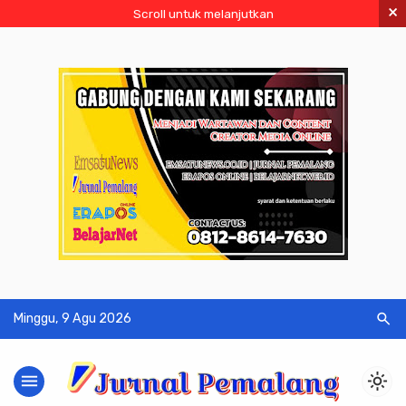
×
Scroll untuk melanjutkan
search
Minggu, 9 Agu 2026
menu
light_mode