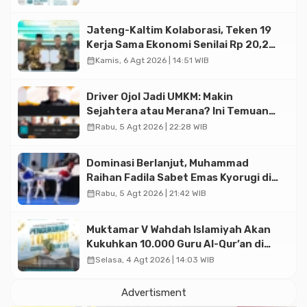
Jateng-Kaltim Kolaborasi, Teken 19
Kerja Sama Ekonomi Senilai Rp 20,2
Triliun
calendar_month
Kamis, 6 Agt 2026 | 14:51 WIB
Driver Ojol Jadi UMKM: Makin
Sejahtera atau Merana? Ini Temuan
Diskusi Paramadina
calendar_month
Rabu, 5 Agt 2026 | 22:28 WIB
Dominasi Berlanjut, Muhammad
Raihan Fadila Sabet Emas Kyorugi di
Asian Taekwondo Indonesia Open
calendar_month
Rabu, 5 Agt 2026 | 21:42 WIB
2026
Muktamar V Wahdah Islamiyah Akan
Kukuhkan 10.000 Guru Al-Qur’an di
Masjid Istiqlal
calendar_month
Selasa, 4 Agt 2026 | 14:03 WIB
Advertisment