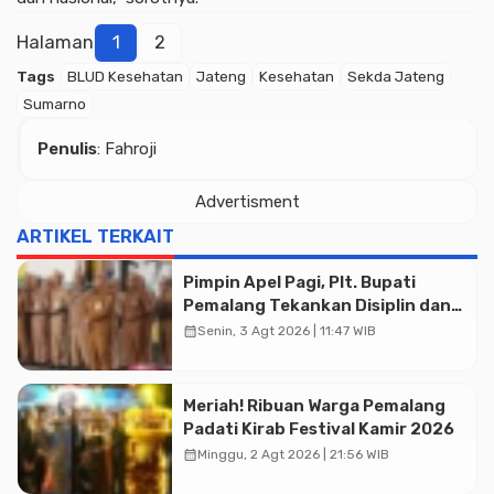
Halaman
1
2
Tags
BLUD Kesehatan
Jateng
Kesehatan
Sekda Jateng
Sumarno
Penulis
: Fahroji
Advertisment
ARTIKEL TERKAIT
Pimpin Apel Pagi, Plt. Bupati
Pemalang Tekankan Disiplin dan
Soliditas ASN untuk Pelayanan
calendar_month
Senin, 3 Agt 2026 | 11:47 WIB
Publik
Meriah! Ribuan Warga Pemalang
Padati Kirab Festival Kamir 2026
calendar_month
Minggu, 2 Agt 2026 | 21:56 WIB