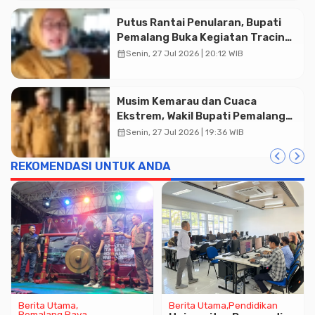
Putus Rantai Penularan, Bupati
Pemalang Buka Kegiatan Tracing
TBC Terintegrasi di Mulyoharjo
calendar_month
Senin, 27 Jul 2026 | 20:12 WIB
Advertisment
Musim Kemarau dan Cuaca
Ekstrem, Wakil Bupati Pemalang
Ingatkan ASN Waspada Bahaya
calendar_month
Senin, 27 Jul 2026 | 19:36 WIB
Kebakaran
REKOMENDASI UNTUK ANDA
Berita Utama
Berita Utama
Pendidikan
Pemalang Raya